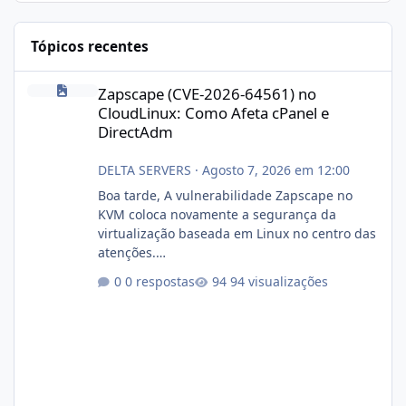
Tópicos recentes
Zapscape (CVE-2026-64561) no CloudLinux: Como Afeta cPanel e
Zapscape (CVE-2026-64561) no
CloudLinux: Como Afeta cPanel e
DirectAdm
DELTA SERVERS
·
Agosto 7, 2026 em 12:00
Boa tarde, A vulnerabilidade Zapscape no
KVM coloca novamente a segurança da
virtualização baseada em Linux no centro das
atenções.
https://cloudlinux.statuspage.io/incidents/dlr
0 respostas
94 visualizações
xjx23zz5f Criamos uma breve explicação:
https://www.deltaservers.com.br/blog/zapsca
pe-cve-2026-64561/