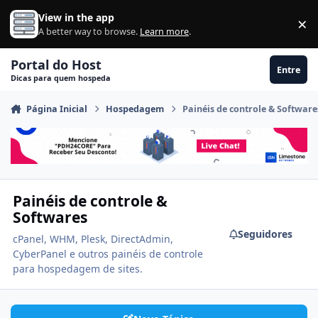
Ir para conteúdo
View in the app
×
Di
A better way to browse.
Learn more
.
Portal do Host
Entre
Dicas para quem hospeda
Página Inicial
Hospedagem
Painéis de controle & Software
Painéis de controle &
Softwares
Seguidores
cPanel, WHM, Plesk, DirectAdmin,
CyberPanel e outros painéis de controle
para hospedagem de sites.