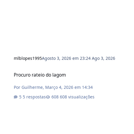
mlblopes1995
Agosto 3, 2026 em 23:24
Ago 3, 2026
Procuro rateio do lagom
Procuro rateio do lagom
Por
Guilherme
,
Março 4, 2026 em 14:34
5 respostas
608 visualizações