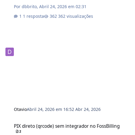
Por
dbbrito
,
Abril 24, 2026 em 02:31
1 resposta
362 visualizações
Otavio
Abril 24, 2026 em 16:52
Abr 24, 2026
PIX direto (qrcode) sem integrador no FossBilling
PIX direto (qrcode) sem integrador no FossBilling
2