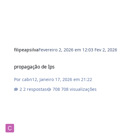
filipeapsilva
Fevereiro 2, 2026 em 12:03
Fev 2, 2026
propagação de Ips
propagação de Ips
Por
cabn12
,
Janeiro 17, 2026 em 21:22
2 respostas
708 visualizações