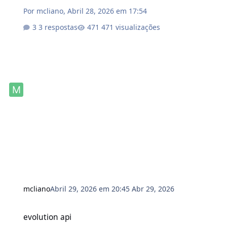
Por
mcliano
,
Abril 28, 2026 em 17:54
3 respostas
471 visualizações
mcliano
Abril 29, 2026 em 20:45
Abr 29, 2026
evolution api
evolution api