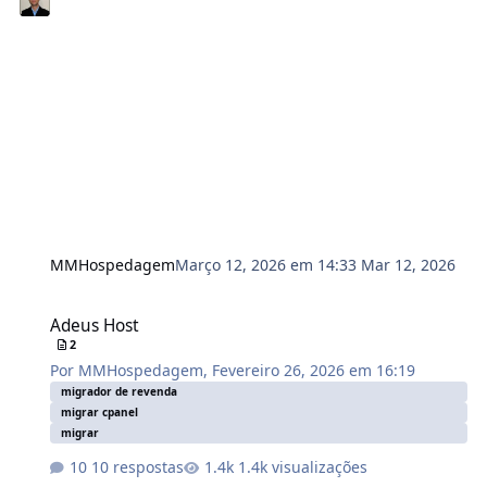
MMHospedagem
Março 12, 2026 em 14:33
Mar 12, 2026
Adeus Host
Adeus Host
2
Por
MMHospedagem
,
Fevereiro 26, 2026 em 16:19
migrador de revenda
migrar cpanel
migrar
10 respostas
1.4k visualizações