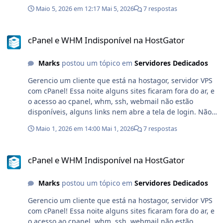
servidor responde a ping e o suporte não dá nenhuma
apresentado na interface. Comunicação HTTPS com
Maio 5, 2026 em 12:17
Mai 5, 2026
7 respostas
explicação.
validação SSL. Falha fechada quando não é possível
determinar os domínios autorizados. Credenciais
cPanel e WHM Indisponível na HostGator
armazenadas de forma criptografada. Arquivos de
cPanel e WHM Indisponível na HostGator
configuração protegidos com permissões restritas. O
objetivo é facilitar a administração da SPFBL sem
Marks
postou um tópico em
Servidores Dedicados
comprometer a separação entre Admin, Reseller e User
dentro do DirectAdmin. 2. Plugin SMTP Externo para
Gerencio um cliente que está na hostagor, servidor VPS
DirectAdmin Também desenvolvi um plugin
com cPanel! Essa noite alguns sites ficaram fora do ar, e
administrativo para configurar o envio de e-mails dos
o acesso ao cpanel, whm, ssh, webmail não estão
domínios por serviços SMTP externos diretamente pelo
disponíveis, alguns links nem abre a tela de login. Não
DirectAdmin. Aqui eu uso uma configuração especifica
sei o que está acontecendo, o suporte não ajuda, só
Maio 1, 2026 em 14:00
Mai 1, 2026
7 respostas
do EXIM para enviar de diferentes SMTP a depender da
enrola desde 22h de ontem (30). Mais alguém com
configuração do exim_smarthosts, exemplo: Quero que
problema semelhante?
cPanel e WHM Indisponível na HostGator
quando o domínioA.com.br enviar email ele saia pelo
cPanel e WHM Indisponível na HostGator
SMTP2GO, quando o domínioB.com.br enviar um email,
ele saia pelo MAILBABY e era muito ruim gerenciar tudo
Marks
postou um tópico em
Servidores Dedicados
isso via termina. O plugin manipula o arquivo nativo:
/etc/exim_smarthostsEsse arquivo é a única fonte de
Gerencio um cliente que está na hostagor, servidor VPS
dados utilizada. O plugin não cria banco de dados nem
com cPanel! Essa noite alguns sites ficaram fora do ar, e
mantém uma listagem paralela. Principais
o acesso ao cpanel, whm, ssh, webmail não estão