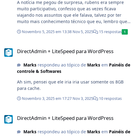
A notícia me pegou de surpresa, rubens era sempre
muito participativo, confesso que as vezes ficava
viajando nos assuntos que ele falava, talvez por ter
muito mais conhecimento técnico que eu, lembro que
eu ficava lendo os comentários dele e pensando comigo
Novembro 5, 2025 em 13:38
Nov 5, 2025
15 respostas
1
"o que danado isso quer dizer?" ou "o que diacho isso
significa?" forma popular de falar aqui na região. E na
DirectAdmin + LiteSpeed para WordPress
mesma hora eu pensava, como alguém do tamanho
DirectAdmin + LiteSpeed para WordPress
dele tem tempo pra ajudar pessoas em diversos foruns
e tals. Em grupos do face já achei participação dele,
Marks
respondeu ao tópico de
Marks
em
Painéis de
telegram, foruns, discord e um monte de lugar, sempre
controle & Softwares
tem uma porção do conhecimento e participação dele.
Faz cerca de 10 anos que trabalho na área e vejo desde
Ah sim, pensei que ele iria iria usar somente os 8GB
então o nome dele ajudando a galera. Voto na criação
para cache.
de um selo "Lenda" ou algo do tipo para ficar no user
dele aqui no forum, semelhante ao Membro/VIP e etc.
Novembro 3, 2025 em 17:27
Nov 3, 2025
10 respostas
@AngelCosta
DirectAdmin + LiteSpeed para WordPress
DirectAdmin + LiteSpeed para WordPress
Marks
respondeu ao tópico de
Marks
em
Painéis de