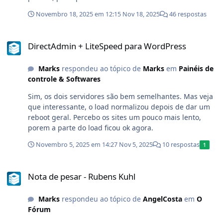
Novembro 18, 2025 em 12:15
Nov 18, 2025
46 respostas
DirectAdmin + LiteSpeed para WordPress
DirectAdmin + LiteSpeed para WordPress
Marks
respondeu ao tópico de
Marks
em
Painéis de
controle & Softwares
Sim, os dois servidores são bem semelhantes. Mas veja
que interessante, o load normalizou depois de dar um
reboot geral. Percebo os sites um pouco mais lento,
porem a parte do load ficou ok agora.
Novembro 5, 2025 em 14:27
Nov 5, 2025
10 respostas
1
Nota de pesar - Rubens Kuhl
Nota de pesar - Rubens Kuhl
Marks
respondeu ao tópico de
AngelCosta
em
O
Fórum