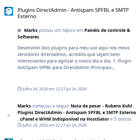
Plugins DirectAdmin - Antispam SPFBL e SMTP Externo
Plugins DirectAdmin - Antispam SPFBL e SMTP
Externo
Marks
postou um tópico em
Painéis de controle &
Softwares
Desenvolvi dois plugins para meu uso aqui nos meus
servidores directadmin, acredito que sejam bem
interessantes para agilizar o nosso dia a dia. 1. Plugin
AntiSpam SPFBL para DirectAdmin Principais
funcionalidadesConsulta do histórico de recebimentos
por domínio. Pesquisa e filtragem dos registros
apresentados. Visualização dos detalhes de cada
Julho 24, 2026 em 22:27
Jul 24, 2026
recebimento. Consulta do estado atual da regra na
SPFBL. Liberação ou bloqueio de recebimentos
Marks
começou a seguir
Nota de pesar - Rubens Kuhl
,
diretamente pela interface. Paginação do histórico.
Plugins DirectAdmin - Antispam SPFBL e SMTP Externo
Seleção entre os domínios disponíveis para cada conta.
,
cPanel e WHM Indisponível na HostGator
e 5 outros
Detecção automática do hostname do servidor.
Julho 24, 2026 em 22:27
Jul 24, 2026
Configuração e teste das credenciais SPFBL pelo painel
administrativo. Interface integrada ao DirectAdmin e
cPanel e WHM Indisponível na HostGator
compatível com seus diferentes níveis de acesso. Níveis