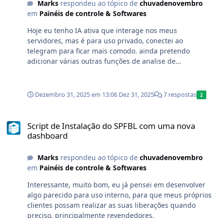
Marks
respondeu ao tópico de
chuvadenovembro
inserida. Faço algumas verificações que excluem da lista
em
Painéis de controle & Softwares
de comandos, comandos que sejam perigosos para a
operação do servidor. Ou seja, a função da IA é apenas
Hoje eu tenho IA ativa que interage nos meus
gerar o comando necessário para fazer a solicitação que
servidores, mas é para uso privado, conectei ao
fiz.
telegram para ficar mais comodo. ainda pretendo
adicionar várias outras funções de analise de
problemas, consultar como: site abc.com.br não está
abrindo, qual problema? (internamente ele vai nos logs
do servidor ou conta e me diz o que está ocasionando
Dezembro 31, 2025 em 13:06
Dez 31, 2025
7 respostas
2
para o site não abrir.)
Script de Instalação do SPFBL com uma nova dashboard
Script de Instalação do SPFBL com uma nova
dashboard
Marks
respondeu ao tópico de
chuvadenovembro
em
Painéis de controle & Softwares
Interessante, muito bom, eu já pensei em desenvolver
algo parecido para uso interno, para que meus próprios
clientes possam realizar as suas liberações quando
preciso, principalmente revendedores.