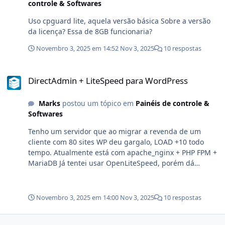
controle & Softwares
Uso cpguard lite, aquela versão básica Sobre a versão
da licença? Essa de 8GB funcionaria?
Novembro 3, 2025 em 14:52
Nov 3, 2025
10 respostas
DirectAdmin + LiteSpeed para WordPress
DirectAdmin + LiteSpeed para WordPress
Marks
postou um tópico em
Painéis de controle &
Softwares
Tenho um servidor que ao migrar a revenda de um
cliente com 80 sites WP deu gargalo, LOAD +10 todo
tempo. Atualmente está com apache_nginx + PHP FPM +
MariaDB Já tentei usar OpenLiteSpeed, porém dá
problema de baixar arquivo ao acessar site quando está
com WPRocket. Gostaria de saber, se alguém já testou o
DirectAdmin com o LiteSpeed, teve bom desempenho?
Novembro 3, 2025 em 14:00
Nov 3, 2025
10 respostas
Um servidor com 4c/8t e 32GB de RAM, ao contratar a
licença (print abaixo) daria certo? esses 8GB da licença é