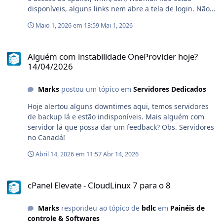
funcionalidadesLista as rotas SMTP existentes no
disponíveis, alguns links nem abre a tela de login. Não
arquivo. Identifica rotas ativas e desativadas. Adiciona
sei o que está acontecendo, o suporte não ajuda, só
novas configurações. Edita domínio, usuário, senha,
Maio 1, 2026 em 13:59
Mai 1, 2026
enrola desde 22h de ontem (30). Mais alguém com
servidor SMTP e porta. Desativa uma rota adicionando #
problema semelhante?
no início da linha. Reativa rotas anteriormente
Alguém com instabilidade OneProvider hoje? 14/04/2026
desativadas. Exclui completamente uma entrada.
Alguém com instabilidade OneProvider hoje?
Pesquisa por domínio, usuário ou servidor SMTP.
14/04/2026
Permite mostrar ou ocultar a senha cadastrada.
Bloqueia duas rotas ativas para o mesmo domínio.
Marks
postou um tópico em
Servidores Dedicados
Preserva comentários, linhas vazias, ordem original e
Hoje alertou alguns downtimes aqui, temos servidores
linhas não reconhecidas. Reinicia automaticamente o
de backup lá e estão indisponíveis. Mais alguém com
Exim depois de uma alteração. Restaura o conteúdo
servidor lá que possa dar um feedback? Obs. Servidores
anterior caso o Exim não consiga reiniciar. Servidores
no Canadá!
SMTP predefinidosO modal de cadastro possui atalhos
que preenchem automaticamente o host e a porta:
Abril 14, 2026 em 11:57
Abr 14, 2026
MailBaby — relay.mailbaby.net:587 SMTP2GO —
mail.smtp2go.com:587 Postmark —
cPanel Elevate - CloudLinux 7 para o 8
smtp.postmarkapp.com:587 Outros servidores SMTP
cPanel Elevate - CloudLinux 7 para o 8
também podem ser informados manualmente. Nível de
acesso O plugin está disponível exclusivamente no
Marks
respondeu ao tópico de
bdlc
em
Painéis de
Admin Level. Ele não é disponibilizado para Reseller ou
controle & Softwares
User, pois precisa: Ler e gravar arquivos dentro de /etc.