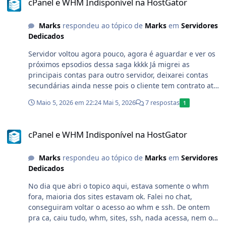
cPanel e WHM Indisponível na HostGator
de acessoAdmin Level Pode consultar todos os domínios
existentes no servidor. Pode configurar, testar e
Marks
respondeu ao tópico de
Marks
em
Servidores
substituir a credencial utilizada na integração com a
Dedicados
SPFBL. Possui acesso às ações de consulta, liberação e
bloqueio. Reseller Level Pode consultar os domínios da
Servidor voltou agora pouco, agora é aguardar e ver os
própria conta e dos usuários pertencentes ao reseller.
próximos epsodios dessa saga kkkk Já migrei as
Não possui acesso à configuração global das
principais contas para outro servidor, deixarei contas
credenciais. Pode executar as ações SPFBL somente nos
secundárias ainda nesse pois o cliente tem contrato até
domínios autorizados. User Level Pode consultar
2027 com a h/bostgator.
Maio 5, 2026 em 22:24
Mai 5, 2026
7 respostas
1
exclusivamente o domínio principal e os domínios
adicionais pertencentes à própria conta. Não possui
cPanel e WHM Indisponível na HostGator
acesso a domínios de outras contas. Pode consultar o
cPanel e WHM Indisponível na HostGator
histórico e executar ações somente nos seus domínios.
SegurançaA autorização dos domínios é validada
Marks
respondeu ao tópico de
Marks
em
Servidores
novamente no backend em cada requisição. O plugin
Dedicados
não confia apenas no domínio enviado pelo navegador.
Também foram implementados: Validação server-side
No dia que abri o topico aqui, estava somente o whm
do escopo de cada conta. Tokens temporários para
fora, maioria dos sites estavam ok. Falei no chat,
ações de liberação e bloqueio. Restrição das operações
conseguiram voltar o acesso ao whm e ssh. De ontem
aceitas pela integração. Validação dos identificadores
pra ca, caiu tudo, whm, sites, ssh, nada acessa, nem o
dos recebimentos. Escape de todo conteúdo