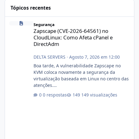
Tópicos recentes
Zapscape (CVE-2026-64561) no CloudLinux: Como Afeta cPanel e
Segurança
Zapscape (CVE-2026-64561) no
CloudLinux: Como Afeta cPanel e
DirectAdm
DELTA SERVERS
·
Agosto 7, 2026 em 12:00
Boa tarde, A vulnerabilidade Zapscape no
KVM coloca novamente a segurança da
virtualização baseada em Linux no centro das
atenções.
https://cloudlinux.statuspage.io/incidents/dlr
0 respostas
149 visualizações
xjx23zz5f Criamos uma breve explicação:
https://www.deltaservers.com.br/blog/zapsca
pe-cve-2026-64561/