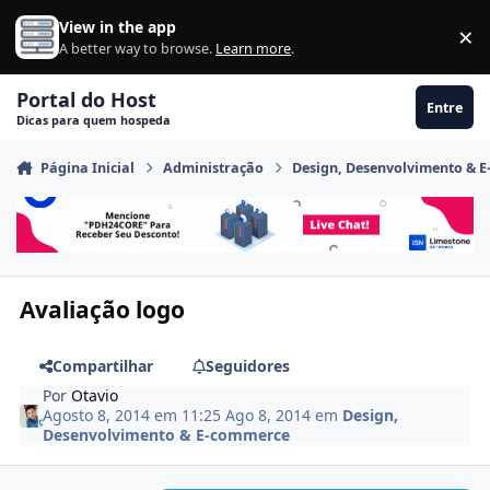
Ir para conteúdo
View in the app
×
Di
A better way to browse.
Learn more
.
Portal do Host
Entre
Dicas para quem hospeda
Página Inicial
Administração
Design, Desenvolvimento & 
Avaliação logo
Compartilhar
Seguidores
Por
Otavio
Agosto 8, 2014 em 11:25
Ago 8, 2014
em
Design,
Desenvolvimento & E-commerce