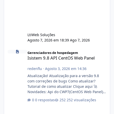
LtiWeb Soluções
Agosto 7, 2026 em 18:39
Ago 7, 2026
Isistem 9.8 API CentOS Web Panel
Gerenciadores de hospedagem
Isistem 9.8 API CentOS Web Panel
redenflu
·
Agosto 3, 2026 em 14:36
Atualização! Atualização para a versão 9.8
com correções de bugs Como atualizar?
Tutorial de como atualizar Clique aqui 🚀
Novidades: Api do CWP7(CentOS Web Panel)
Link publico para consulta de sub.dominio
0 respostas
252 visualizações
autorizado a usasr o isistem:
https://isistem.com.br/check-license/ Editor
de texto Html para e-mails enviados pelo