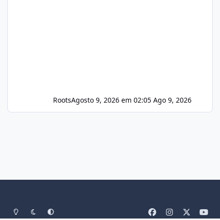
Roots
Agosto 9, 2026 em 02:05
Ago 9, 2026
Light Mode
Dark Mode
System Preference
f
i
x
y