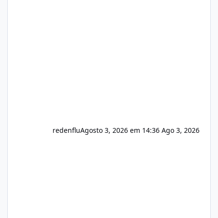
sistema 🛠️ Correções: Ajuste no memory limit
do instalador agora com filtros para ajudar o
usuário. Ajuste no valor de renovação de
registro de domínio Ajuste assinatura n
redenflu
Agosto 3, 2026 em 14:36
Ago 3, 2026