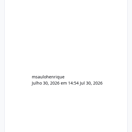
Identificado Integridade video.zip 623.85 MB
Painel de streaming de vídeo, binários
Wowza, FFmpeg e scripts AlmaLinux Íntegro
audio.zip 507.08 MB Painel PHP de áudio,
AutoDJ,
msaulohenrique
Julho 30, 2026 em 14:54
Jul 30, 2026