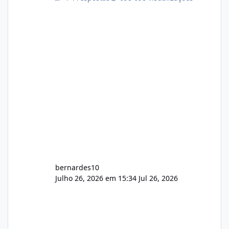
com cerca de 80% concluído e conta com
gerenciamento de servidores de jogos, VPS e
hospedagem cPanel. Fico no aguardo do
feedback de vocês. TMJ! 🚀 Aceito críticas
construtivas!
bernardes10
Julho 26, 2026 em 15:34
Jul 26, 2026