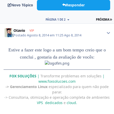
Novo Tópico
Responder
PÁGINA 1 DE 2
PRÓXIMA
Otavio
VIP
Postado
Agosto 8, 2014 em 11:25
Ago 8, 2014
Estive a fazer este logo a um bom tempo creio que o
conclui , gostaria da avaliação de vocês:
FOX SOLUÇÕES
|
Transforme problemas em soluções
|
www.foxsolucoes.com
-> Gerenciamento Linux
especializado para quem não pode
parar.
-
> Consultoria, otimização e operação completa de ambientes
VPS
,
dedicados
e
cloud.