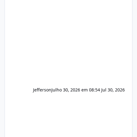
hospedagem de sites, hospedagem revenda
(cPanel, DirectAdmin ou Plesk), podemos
apresentar uma proposta justa, transparente
e com total sigilo durante todo o processo. O
que buscamos Estamos interessados
principalmente em: Carteiras de clientes de
Hospedagem
Jefferson
Julho 30, 2026 em 08:54
Jul 30, 2026