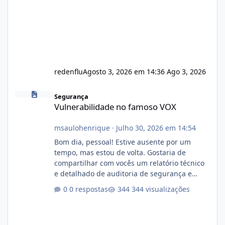
redenflu
Agosto 3, 2026 em 14:36
Ago 3, 2026
Vulnerabilidade no famoso VOX
Segurança
Vulnerabilidade no famoso VOX
msaulohenrique
·
Julho 30, 2026 em 14:54
Bom dia, pessoal! Estive ausente por um
tempo, mas estou de volta. Gostaria de
compartilhar com vocês um relatório técnico
e detalhado de auditoria de segurança e
conformidade referente ao VOXPANEL (versão
0 respostas
344 visualizações
atualmente em circulação e comercialização
no mercado). 1. Análise de Integridade dos
Arquivos Arquivo Tamanho Conteúdo