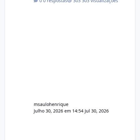
0 respostas
303 visualizações
atualmente em circulação e comercialização
no mercado). 1. Análise de Integridade dos
Arquivos Arquivo Tamanho Conteúdo
Identificado Integridade video.zip 623.85 MB
Painel de streaming de vídeo, binários
Wowza, FFmpeg e scripts AlmaLinux Íntegro
audio.zip 507.08 MB Painel PHP de áudio,
AutoDJ,
msaulohenrique
Julho 30, 2026 em 14:54
Jul 30, 2026