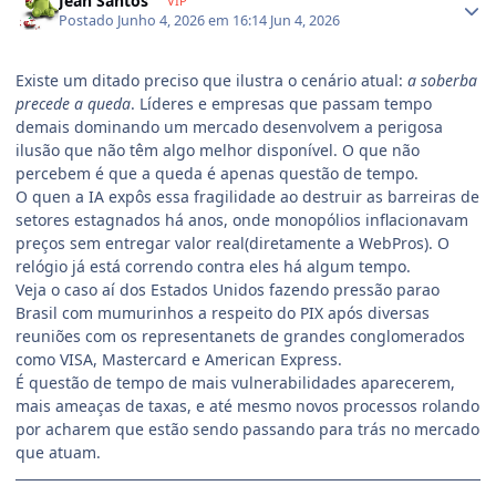
Jean Santos
VIP
Postado
Junho 4, 2026 em 16:14
Jun 4, 2026
Existe um ditado preciso que ilustra o cenário atual:
a soberba
precede a queda
. Líderes e empresas que passam tempo
demais dominando um mercado desenvolvem a perigosa
ilusão que não têm algo melhor disponível. O que não
percebem é que a queda é apenas questão de tempo.
O quen a IA expôs essa fragilidade ao destruir as barreiras de
setores estagnados há anos, onde monopólios inflacionavam
preços sem entregar valor real(diretamente a WebPros). O
relógio já está correndo contra eles há algum tempo.
Veja o caso aí dos Estados Unidos fazendo pressão parao
Brasil com mumurinhos a respeito do PIX após diversas
reuniões com os representanets de grandes conglomerados
como VISA, Mastercard e American Express.
É questão de tempo de mais vulnerabilidades aparecerem,
mais ameaças de taxas, e até mesmo novos processos rolando
por acharem que estão sendo passando para trás no mercado
que atuam.