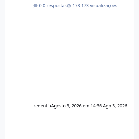
Link publico para consulta de sub.dominio
0 respostas
173 visualizações
autorizado a usasr o isistem:
https://isistem.com.br/check-license/ Editor
de texto Html para e-mails enviados pelo
sistema 🛠️ Correções: Ajuste no memory limit
do instalador agora com filtros para ajudar o
usuário. Ajuste no valor de renovação de
registro de domínio Ajuste assinatura n
redenflu
Agosto 3, 2026 em 14:36
Ago 3, 2026