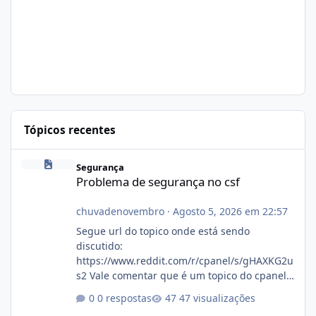
Tópicos recentes
Problema de segurança no csf
Segurança
Problema de segurança no csf
chuvadenovembro
·
Agosto 5, 2026 em 22:57
Segue url do topico onde está sendo
discutido:
https://www.reddit.com/r/cpanel/s/gHAXKG2u
s2 Vale comentar que é um topico do cpanel...
Não sei como ta a pegada no da.
0 respostas
47 visualizações