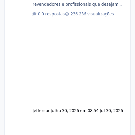
revendedores e profissionais que desejam
encerrar suas atividades ou reduzir sua
0 respostas
236 visualizações
operação. Se você possui clientes ativos de
hospedagem de sites, hospedagem revenda
(cPanel, DirectAdmin ou Plesk), podemos
apresentar uma proposta justa, transparente
e com total sigilo durante todo o processo. O
que buscamos Estamos interessados
principalmente em: Carteiras de clientes de
Hospedagem
Jefferson
Julho 30, 2026 em 08:54
Jul 30, 2026