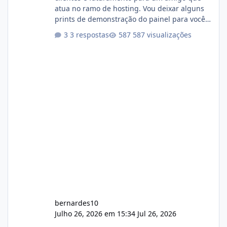
atua no ramo de hosting. Vou deixar alguns
prints de demonstração do painel para vocês
darem a opinião de vocês. O sistema já está
3 respostas
587 visualizações
com cerca de 80% concluído e conta com
gerenciamento de servidores de jogos, VPS e
hospedagem cPanel. Fico no aguardo do
feedback de vocês. TMJ! 🚀 Aceito críticas
construtivas!
bernardes10
Julho 26, 2026 em 15:34
Jul 26, 2026