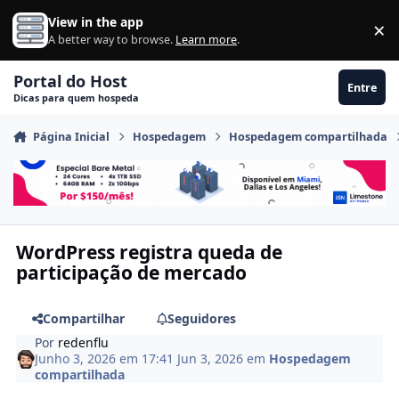
Ir para conteúdo
View in the app
×
Di
A better way to browse.
Learn more
.
Portal do Host
Entre
Dicas para quem hospeda
Página Inicial
Hospedagem
Hospedagem compartilhada
WordPress registra queda de
participação de mercado
Compartilhar
Seguidores
Por
redenflu
Junho 3, 2026 em 17:41
Jun 3, 2026
em
Hospedagem
compartilhada