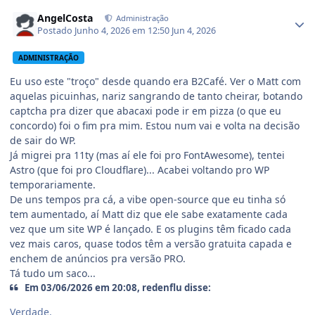
AngelCosta
Administração
Postado
Junho 4, 2026 em 12:50
Jun 4, 2026
ADMINISTRAÇÃO
Eu uso este "troço" desde quando era B2Café. Ver o Matt com
aquelas picuinhas, nariz sangrando de tanto cheirar, botando
captcha pra dizer que abacaxi pode ir em pizza (o que eu
concordo) foi o fim pra mim. Estou num vai e volta na decisão
de sair do WP.
Já migrei pra 11ty (mas aí ele foi pro FontAwesome), tentei
Astro (que foi pro Cloudflare)... Acabei voltando pro WP
temporariamente.
De uns tempos pra cá, a vibe open-source que eu tinha só
tem aumentado, aí Matt diz que ele sabe exatamente cada
vez que um site WP é lançado. E os plugins têm ficado cada
vez mais caros, quase todos têm a versão gratuita capada e
enchem de anúncios pra versão PRO.
Tá tudo um saco...
Em 03/06/2026 em 20:08, redenflu disse:
Verdade.