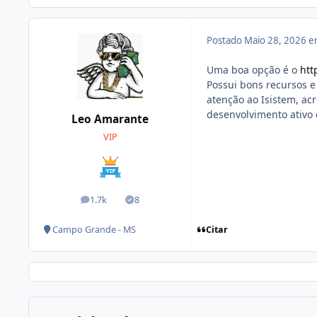
Postado
Maio 28, 2026 
Uma boa opção é o
htt
Possui bons recursos e
atenção ao Isistem, ac
desenvolvimento ativo 
Leo Amarante
VIP
1.7k
8
posts
Soluções
Citar
Campo Grande - MS