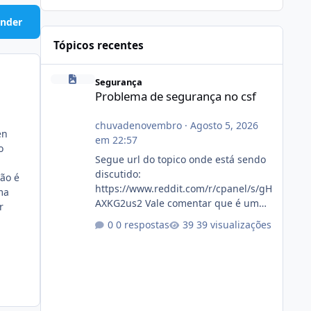
nder
Tópicos recentes
Problema de segurança no csf
Segurança
Problema de segurança no csf
chuvadenovembro
·
Agosto 5, 2026
en
em 22:57
o
Segue url do topico onde está sendo
discutido:
ão é
https://www.reddit.com/r/cpanel/s/gH
ma
AXKG2us2 Vale comentar que é um
r
topico do cpanel... Não sei como ta a
0 respostas
39 visualizações
pegada no da.