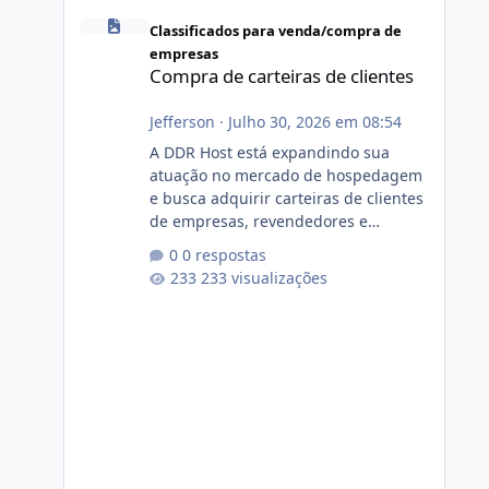
Compra de carteiras de clientes
Classificados para venda/compra de
empresas
Compra de carteiras de clientes
Jefferson
·
Julho 30, 2026 em 08:54
A DDR Host está expandindo sua
atuação no mercado de hospedagem
e busca adquirir carteiras de clientes
de empresas, revendedores e
profissionais que desejam encerrar
0 respostas
suas atividades ou reduzir sua
233 visualizações
operação. Se você possui clientes
ativos de hospedagem de sites,
hospedagem revenda (cPanel,
DirectAdmin ou Plesk), podemos
apresentar uma proposta justa,
transparente e com total sigilo
durante todo o processo. O que
buscamos Estamos interessados
principalmente em: Carteiras de