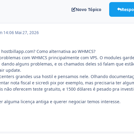
Novo Tópico
Respo
em 14:06
Mai 27, 2026
hostbillapp.com? Como alternativa ao WHMCS?
 problemas com WHMCS principalmente com VPS. O modules gard
e dando alguns problemas, e os chamados deles só falam que estã
air update.
centers grandes usa hostil e pensamos nele. Olhando documentaç
tar nota fiscal e sicredi pix por exemplo, mas precisaria ter algu
s não oferecem teste gratuito, e 1500 dólares é pesado pra investi
 alguma licença antiga e querer negociar temos interesse.