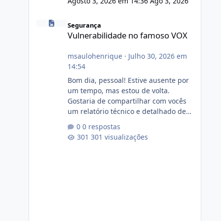
Agosto 3, 2026 em 14:36
Ago 3, 2026
Vulnerabilidade no famoso VOX
Segurança
Vulnerabilidade no famoso VOX
msaulohenrique
·
Julho 30, 2026 em
14:54
Bom dia, pessoal! Estive ausente por
um tempo, mas estou de volta.
Gostaria de compartilhar com vocês
um relatório técnico e detalhado de
auditoria de segurança e
0 respostas
conformidade referente
301 visualizações
ao VOXPANEL (versão atualmente em
circulação e comercialização no
mercado). 1. Análise de Integridade
dos Arquivos Arquivo Tamanho
Conteúdo Identificado Integridade
video.zip 623.85 MB Painel de
streaming de vídeo, binários Wowza,
FFmpeg e scripts AlmaLinux Íntegro