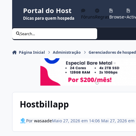
Ir para conteúdo
Portal do Host
Fóruns
Regras
Browse
Activ
Dicas para quem hospeda
Search...
Página Inicial
Administração
Gerenciadores de hospe
Hostbillapp
Por
wasaade
Maio 27, 2026 em 14:06
Mai 27, 2026
em