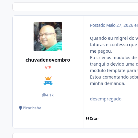
Postado
Maio 27, 2026 
Quando eu migrei do w
faturas e confesso que
me pegou.
Eu criei os modulos de
chuvadenovembro
tranquilo devido uma d
VIP
modulo template para 
Estou comentando sobr
minha demanda.
4.1k
posts
desempregado
Piracicaba
Citar