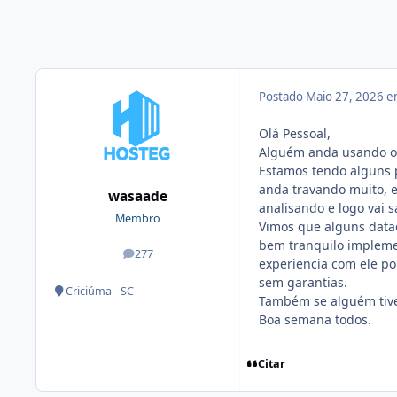
Postado
Maio 27, 2026 
Olá Pessoal,
Alguém anda usando o 
Estamos tendo alguns
anda travando muito, 
wasaade
analisando e logo vai s
Membro
Vimos que alguns data
bem tranquilo implemen
277
posts
experiencia com ele poi
sem garantias.
Criciúma - SC
Também se alguém tiver
Boa semana todos.
Citar