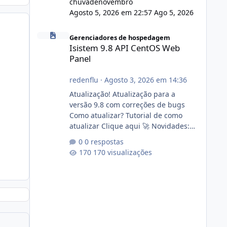
chuvadenovembro
Agosto 5, 2026 em 22:57
Ago 5, 2026
Isistem 9.8 API CentOS Web Panel
Gerenciadores de hospedagem
Isistem 9.8 API CentOS Web
Panel
redenflu
·
Agosto 3, 2026 em 14:36
Atualização! Atualização para a
versão 9.8 com correções de bugs
Como atualizar? Tutorial de como
atualizar Clique aqui 🚀 Novidades:
Api do CWP7(CentOS Web Panel) Link
0 respostas
publico para consulta de sub.dominio
170 visualizações
autorizado a usasr o isistem:
https://isistem.com.br/check-license/
Editor de texto Html para e-mails
enviados pelo sistema 🛠️ Correções:
Ajuste no memory limit do instalador
agora com filtros para ajudar o
usuário. Ajuste no valor de renovação