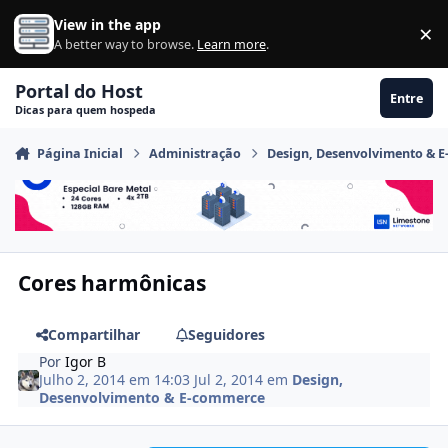
Ir para conteúdo
View in the app
×
Di
A better way to browse.
Learn more
.
Portal do Host
Entre
Dicas para quem hospeda
Página Inicial
Administração
Design, Desenvolvimento & 
Cores harmônicas
Compartilhar
Seguidores
Por
Igor B
Julho 2, 2014 em 14:03
Jul 2, 2014
em
Design,
Desenvolvimento & E-commerce