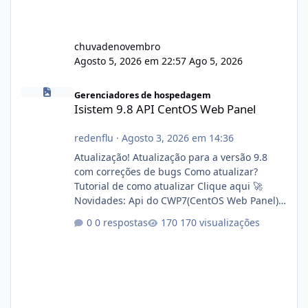
chuvadenovembro
Agosto 5, 2026 em 22:57
Ago 5, 2026
Isistem 9.8 API CentOS Web Panel
Gerenciadores de hospedagem
Isistem 9.8 API CentOS Web Panel
redenflu
·
Agosto 3, 2026 em 14:36
Atualização! Atualização para a versão 9.8
com correções de bugs Como atualizar?
Tutorial de como atualizar Clique aqui 🚀
Novidades: Api do CWP7(CentOS Web Panel)
Link publico para consulta de sub.dominio
0 respostas
170 visualizações
autorizado a usasr o isistem:
https://isistem.com.br/check-license/ Editor
de texto Html para e-mails enviados pelo
sistema 🛠️ Correções: Ajuste no memory limit
do instalador agora com filtros para ajudar o
usuário. Ajuste no valor de renovação de