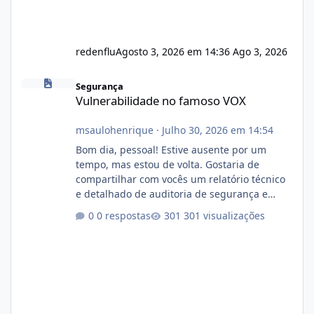
redenflu
Agosto 3, 2026 em 14:36
Ago 3, 2026
Vulnerabilidade no famoso VOX
Segurança
Vulnerabilidade no famoso VOX
msaulohenrique
·
Julho 30, 2026 em 14:54
Bom dia, pessoal! Estive ausente por um
tempo, mas estou de volta. Gostaria de
compartilhar com vocês um relatório técnico
e detalhado de auditoria de segurança e
conformidade referente ao VOXPANEL (versão
0 respostas
301 visualizações
atualmente em circulação e comercialização
no mercado). 1. Análise de Integridade dos
Arquivos Arquivo Tamanho Conteúdo
Identificado Integridade video.zip 623.85 MB
Painel de streaming de vídeo, binários
Wowza, FFmpeg e scripts AlmaLinux Íntegro
audio.zip 507.08 MB Painel PHP de áudio,