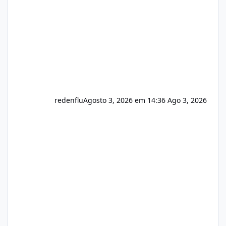
registro de domínio Ajuste assinatura n
redenflu
Agosto 3, 2026 em 14:36
Ago 3, 2026