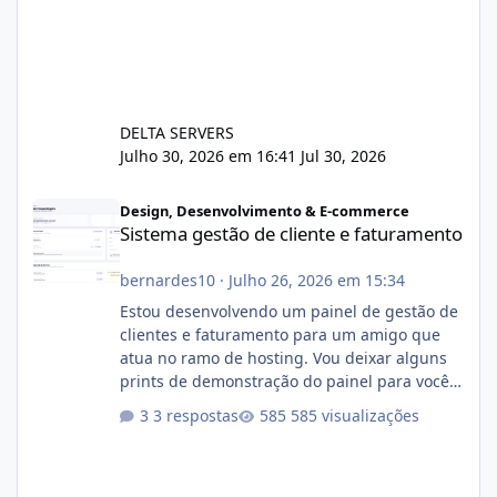
DELTA SERVERS
Julho 30, 2026 em 16:41
Jul 30, 2026
Sistema gestão de cliente e faturamento
Design, Desenvolvimento & E-commerce
Sistema gestão de cliente e faturamento
bernardes10
·
Julho 26, 2026 em 15:34
Estou desenvolvendo um painel de gestão de
clientes e faturamento para um amigo que
atua no ramo de hosting. Vou deixar alguns
prints de demonstração do painel para vocês
darem a opinião de vocês. O sistema já está
3 respostas
585 visualizações
com cerca de 80% concluído e conta com
gerenciamento de servidores de jogos, VPS e
hospedagem cPanel. Fico no aguardo do