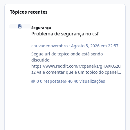
Tópicos recentes
Problema de segurança no csf
Segurança
Problema de segurança no csf
chuvadenovembro
·
Agosto 5, 2026 em 22:57
Segue url do topico onde está sendo
discutido:
https://www.reddit.com/r/cpanel/s/gHAXKG2u
s2 Vale comentar que é um topico do cpanel...
Não sei como ta a pegada no da.
0 respostas
40 visualizações