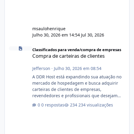
msaulohenrique
Julho 30, 2026 em 14:54
Jul 30, 2026
Compra de carteiras de clientes
Classificados para venda/compra de empresas
Compra de carteiras de clientes
Jefferson
·
Julho 30, 2026 em 08:54
A DDR Host está expandindo sua atuação no
mercado de hospedagem e busca adquirir
carteiras de clientes de empresas,
revendedores e profissionais que desejam
encerrar suas atividades ou reduzir sua
0 respostas
234 visualizações
operação. Se você possui clientes ativos de
hospedagem de sites, hospedagem revenda
(cPanel, DirectAdmin ou Plesk), podemos
apresentar uma proposta justa, transparente
e com total sigilo durante todo o processo. O