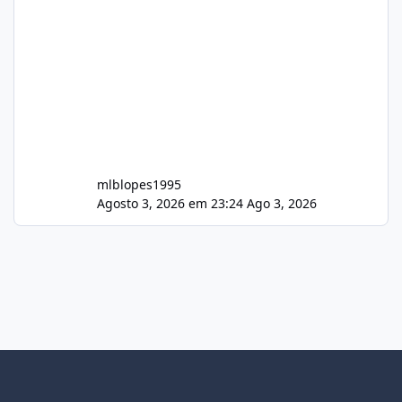
mlblopes1995
Agosto 3, 2026 em 23:24
Ago 3, 2026
Light Mode
Dark Mode
System Preference