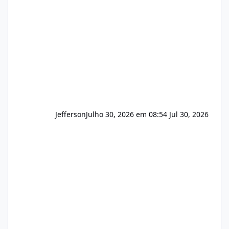
que buscamos Estamos interessados
principalmente em: Carteiras de clientes de
Hospedagem
Jefferson
Julho 30, 2026 em 08:54
Jul 30, 2026