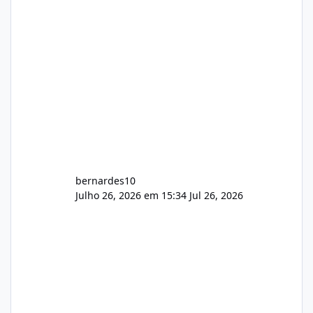
feedback de vocês. TMJ! 🚀 Aceito críticas
construtivas!
bernardes10
Julho 26, 2026 em 15:34
Jul 26, 2026