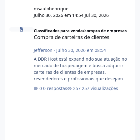
msaulohenrique
Julho 30, 2026 em 14:54
Jul 30, 2026
Compra de carteiras de clientes
Classificados para venda/compra de empresas
Compra de carteiras de clientes
Jefferson
·
Julho 30, 2026 em 08:54
A DDR Host está expandindo sua atuação no
mercado de hospedagem e busca adquirir
carteiras de clientes de empresas,
revendedores e profissionais que desejam
encerrar suas atividades ou reduzir sua
0 respostas
257 visualizações
operação. Se você possui clientes ativos de
hospedagem de sites, hospedagem revenda
(cPanel, DirectAdmin ou Plesk), podemos
apresentar uma proposta justa, transparente
e com total sigilo durante todo o processo. O
que buscamos Estamos interessados
principalmente em: Carteiras de clientes de
Hospedagem