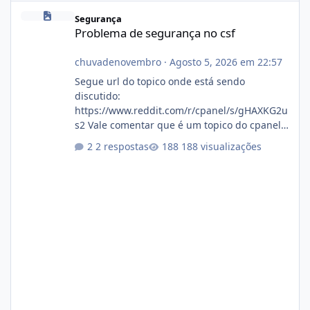
Problema de segurança no csf
Segurança
Problema de segurança no csf
chuvadenovembro
·
Agosto 5, 2026 em 22:57
Segue url do topico onde está sendo
discutido:
https://www.reddit.com/r/cpanel/s/gHAXKG2u
s2 Vale comentar que é um topico do cpanel...
Não sei como ta a pegada no da.
2 respostas
188 visualizações