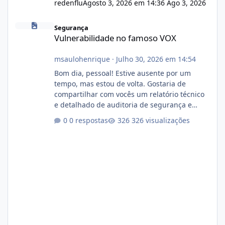
redenflu
Agosto 3, 2026 em 14:36
Ago 3, 2026
Vulnerabilidade no famoso VOX
Segurança
Vulnerabilidade no famoso VOX
msaulohenrique
·
Julho 30, 2026 em 14:54
Bom dia, pessoal! Estive ausente por um
tempo, mas estou de volta. Gostaria de
compartilhar com vocês um relatório técnico
e detalhado de auditoria de segurança e
conformidade referente ao VOXPANEL (versão
0 respostas
326 visualizações
atualmente em circulação e comercialização
no mercado). 1. Análise de Integridade dos
Arquivos Arquivo Tamanho Conteúdo
Identificado Integridade video.zip 623.85 MB
Painel de streaming de vídeo, binários
Wowza, FFmpeg e scripts AlmaLinux Íntegro
audio.zip 507.08 MB Painel PHP de áudio,
AutoDJ,