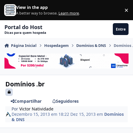
Ir para conteúdo
View in the app
×
Di
A better way to browse.
Learn more
.
Portal do Host
Entre
Dicas para quem hospeda
Página Inicial
Hospedagem
Domínios & DNS
Domínios 
Domínios .br
Compartilhar
Seguidores
Por
Victor Natividade
Dezembro 15, 2013 em 18:22
Dez 15, 2013
em
Domínios
& DNS