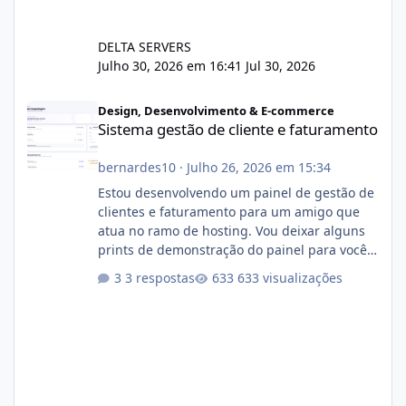
DELTA SERVERS
Julho 30, 2026 em 16:41
Jul 30, 2026
Sistema gestão de cliente e faturamento
Design, Desenvolvimento & E-commerce
Sistema gestão de cliente e faturamento
bernardes10
·
Julho 26, 2026 em 15:34
Estou desenvolvendo um painel de gestão de
clientes e faturamento para um amigo que
atua no ramo de hosting. Vou deixar alguns
prints de demonstração do painel para vocês
darem a opinião de vocês. O sistema já está
3 respostas
633 visualizações
com cerca de 80% concluído e conta com
gerenciamento de servidores de jogos, VPS e
hospedagem cPanel. Fico no aguardo do
feedback de vocês. TMJ! 🚀 Aceito críticas
construtivas!