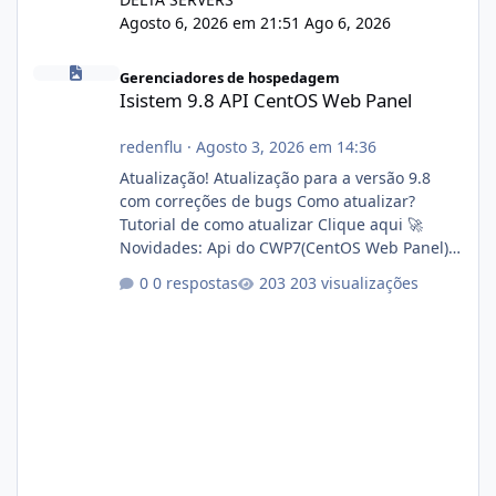
Agosto 6, 2026 em 21:51
Ago 6, 2026
Isistem 9.8 API CentOS Web Panel
Gerenciadores de hospedagem
Isistem 9.8 API CentOS Web Panel
redenflu
·
Agosto 3, 2026 em 14:36
Atualização! Atualização para a versão 9.8
com correções de bugs Como atualizar?
Tutorial de como atualizar Clique aqui 🚀
Novidades: Api do CWP7(CentOS Web Panel)
Link publico para consulta de sub.dominio
0 respostas
203 visualizações
autorizado a usasr o isistem:
https://isistem.com.br/check-license/ Editor
de texto Html para e-mails enviados pelo
sistema 🛠️ Correções: Ajuste no memory limit
do instalador agora com filtros para ajudar o
usuário. Ajuste no valor de renovação de
registro de domínio Ajuste assinatura n