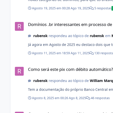
fazendo da comunidade brasileira na Internet um
Agosto 19, 2025 em 00:28
Ago 19, 2025
5 respostas
domínios registrados. Desta vez, a partir das 15h
domínios para registro: # Tecnologia: api.br - Inter
Domínios .br interessantes em processo de liberação
social.br - Redes Sociais xyz.br - Miscelânea Est
Domínios .br interessantes em processo de 
usuário (pessoa física ou jurídica), sem restriçõe
rubensk
respondeu ao tópico de
rubensk
em
Agosto 11, 2025 em 18:59
Ago 11, 2025
130 respost
Como será este pix com débito automático?
Como será este pix com débito automático?
rubensk
respondeu ao tópico de
William Mar
Tem a documentação do próprio Banco Central em 
Agosto 8, 2025 em 00:26
Ago 8, 2025
46 respostas
Como será este pix com débito automático?