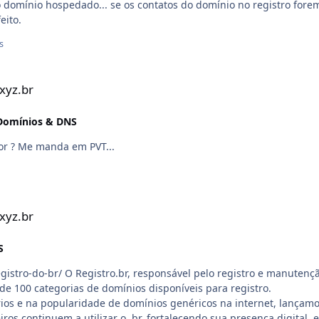
o domínio hospedado... se os contatos do domínio no registro fore
eito.
s
.xyz.br
Domínios & DNS
or ? Me manda em PVT...
.xyz.br
S
o registro e manutenção do
 de 100 categorias de domínios disponíveis para registro.
os e na popularidade de domínios genéricos na internet, lançam
ros continuem a utilizar o .br, fortalecendo sua presença digital, e