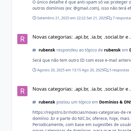
O único detalhe é que anti-spam só vai proteger 
outros domínios (ex: @gmail.com), isso não terá ef
Setembro 21, 2025 em 22:22
Set 21, 2025
7 resposta
Novas categorias: .api.br, .ia.br, .social.br e .xyz.br
Novas categorias: .api.br, .ia.br, .social.br e 
rubensk
respondeu ao tópico de
rubensk
em
Será que não tem outro ID com esse e-mail anteri
Agosto 20, 2025 em 13:15
Ago 20, 2025
5 respostas
Novas categorias: .api.br, .ia.br, .social.br e .xyz.br
Novas categorias: .api.br, .ia.br, .social.br e 
rubensk
postou um tópico em
Domínios & DN
https://registro.br/noticias/novas-categorias-de-registro-do-br/ O Registro.br, responsável pel
domínio .br e parte do NIC.br, oferece, hoje, mais
Periodicamente, com base em sugestões de usuári
novas categorias de domínios, para que os brasilei