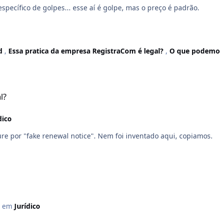
pecífico de golpes... esse aí é golpe, mas o preço é padrão.
ed
,
Essa pratica da empresa RegistraCom é legal?
,
O que podemo
l?
dico
ure por "fake renewal notice". Nem foi inventado aqui, copiamos.
em
Jurídico