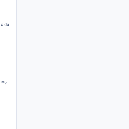
 o da
ança.