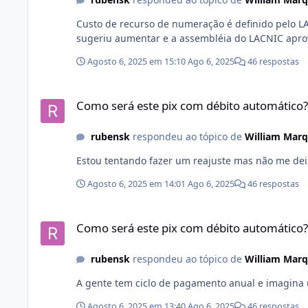
Custo de recurso de numeração é definido pelo LA
sugeriu aumentar e a assembléia do LACNIC aprov
Agosto 6, 2025 em 15:10
Ago 6, 2025
46 respostas
Como será este pix com débito automático?
Como será este pix com débito automático?
rubensk
respondeu ao tópico de
William Mar
Estou tentando fazer um reajuste mas não me deix
Agosto 6, 2025 em 14:01
Ago 6, 2025
46 respostas
Como será este pix com débito automático?
Como será este pix com débito automático?
rubensk
respondeu ao tópico de
William Mar
A gente tem ciclo de pagamento anual e imagina u
Agosto 6, 2025 em 13:40
Ago 6, 2025
46 respostas