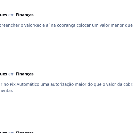
ques
em
Finanças
eencher o valorRec e aí na cobrança colocar um valor menor que
ques
em
Finanças
ar no Pix Automático uma autorização maior do que o valor da cobr
mentar.
ques
em
Finanças