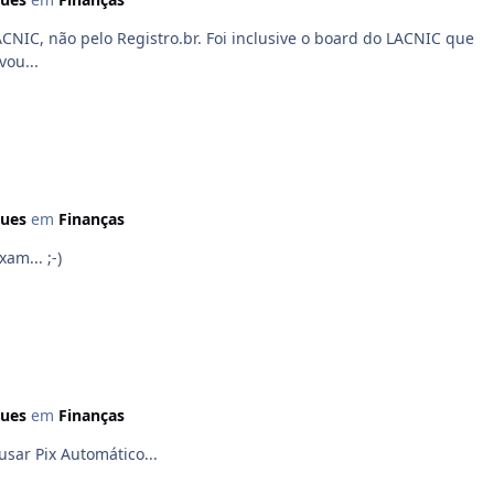
CNIC, não pelo Registro.br. Foi inclusive o board do LACNIC que
ou...
ques
em
Finanças
am... ;-)
ques
em
Finanças
sar Pix Automático...