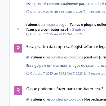
Esse preço é comum atualmente para .net, não é es
Outubro 9, 2025 em 14:51
Out 9, 2025
12 respostas
rubensk
começou a seguir
Temas e plugins null
fazer para combater isso?
e 3 outros
Outubro 7, 2025 em 20:12
Out 7, 2025
Essa pratica da empresa RegistraCom é legal?
Essa pratica da empresa RegistraCom é lega
rubensk
respondeu ao tópico de
jcrist
em
Jurí
Esse golpe é um dos mais antigos do setor... proc
Outubro 7, 2025 em 20:12
Out 7, 2025
12 respostas
O que podemos fazer para combater isso?
O que podemos fazer para combater isso?
rubensk
respondeu ao tópico de
Hospedagem