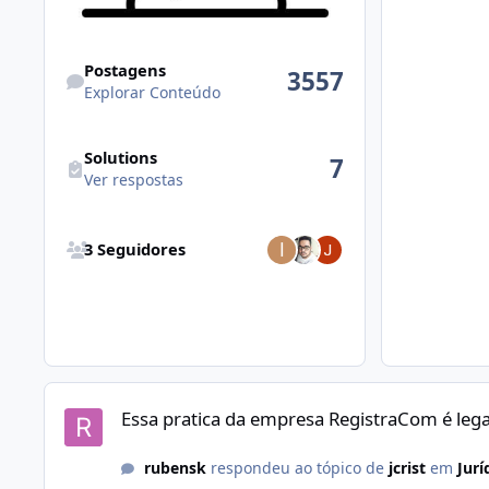
Explorar Conteúdo
Postagens
3557
Explorar Conteúdo
Ver respostas
Solutions
7
Ver respostas
Visualizar todos seguidores
3 Seguidores
Essa pratica da empresa RegistraCom é legal?
Essa pratica da empresa RegistraCom é lega
rubensk
respondeu ao tópico de
jcrist
em
Jurí