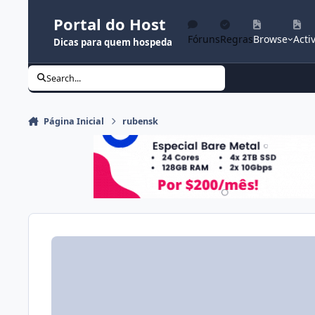
Ir para conteúdo
Portal do Host
Fóruns
Regras
Browse
Activ
Dicas para quem hospeda
Search...
Página Inicial
rubensk