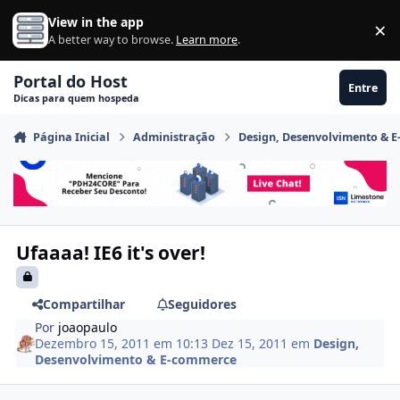
Ir para conteúdo
View in the app
×
Di
A better way to browse.
Learn more
.
Portal do Host
Entre
Dicas para quem hospeda
Página Inicial
Administração
Design, Desenvolvimento & 
Ufaaaa! IE6 it's over!
Compartilhar
Seguidores
Por
joaopaulo
Dezembro 15, 2011 em 10:13
Dez 15, 2011
em
Design,
Desenvolvimento & E-commerce