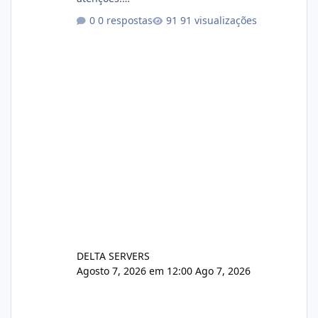
https://cloudlinux.statuspage.io/incidents/dlr
0 respostas
91 visualizações
xjx23zz5f Criamos uma breve explicação:
https://www.deltaservers.com.br/blog/zapsca
pe-cve-2026-64561/
DELTA SERVERS
Agosto 7, 2026 em 12:00
Ago 7, 2026