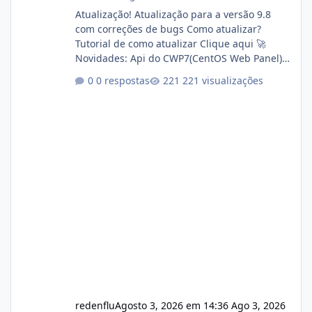
Atualização! Atualização para a versão 9.8
com correções de bugs Como atualizar?
Tutorial de como atualizar Clique aqui 🚀
Novidades: Api do CWP7(CentOS Web Panel)
Link publico para consulta de sub.dominio
0 respostas
221 visualizações
autorizado a usasr o isistem:
https://isistem.com.br/check-license/ Editor
de texto Html para e-mails enviados pelo
sistema 🛠️ Correções: Ajuste no memory limit
do instalador agora com filtros para ajudar o
usuário. Ajuste no valor de renovação de
registro de domínio Ajuste assinatura n
redenflu
Agosto 3, 2026 em 14:36
Ago 3, 2026