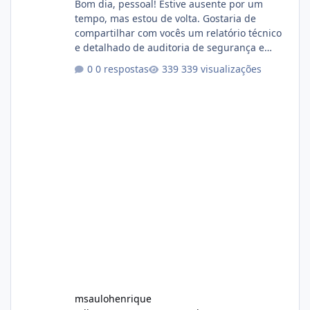
Bom dia, pessoal! Estive ausente por um
tempo, mas estou de volta. Gostaria de
compartilhar com vocês um relatório técnico
e detalhado de auditoria de segurança e
conformidade referente ao VOXPANEL (versão
0 respostas
339 visualizações
atualmente em circulação e comercialização
no mercado). 1. Análise de Integridade dos
Arquivos Arquivo Tamanho Conteúdo
Identificado Integridade video.zip 623.85 MB
Painel de streaming de vídeo, binários
Wowza, FFmpeg e scripts AlmaLinux Íntegro
audio.zip 507.08 MB Painel PHP de áudio,
AutoDJ,
msaulohenrique