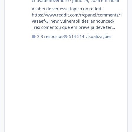
chuvadenovembro
·
Julho 29, 2026 em 16:56
Acabei de ver esse topico no reddit:
https://www.reddit.com/r/cpanel/comments/1
va1aef/3_new_vulnerabilities_announced/
Trex comentou que em breve ja deve ter
atualizações...
3 respostas
514 visualizações