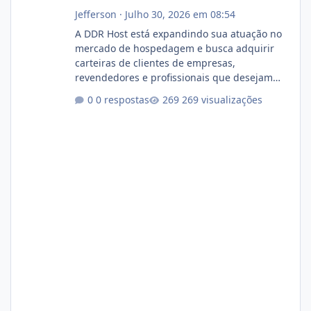
Jefferson
·
Julho 30, 2026 em 08:54
A DDR Host está expandindo sua atuação no
mercado de hospedagem e busca adquirir
carteiras de clientes de empresas,
revendedores e profissionais que desejam
encerrar suas atividades ou reduzir sua
0 respostas
269 visualizações
operação. Se você possui clientes ativos de
hospedagem de sites, hospedagem revenda
(cPanel, DirectAdmin ou Plesk), podemos
apresentar uma proposta justa, transparente
e com total sigilo durante todo o processo. O
que buscamos Estamos interessados
principalmente em: Carteiras de clientes de
Hospedagem