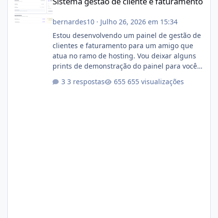
Sistema gestão de cliente e faturamento
bernardes10
·
Julho 26, 2026 em 15:34
Estou desenvolvendo um painel de gestão de
clientes e faturamento para um amigo que
atua no ramo de hosting. Vou deixar alguns
prints de demonstração do painel para vocês
darem a opinião de vocês. O sistema já está
3 respostas
655 visualizações
com cerca de 80% concluído e conta com
gerenciamento de servidores de jogos, VPS e
hospedagem cPanel. Fico no aguardo do
feedback de vocês. TMJ! 🚀 Aceito críticas
construtivas!