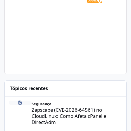
Tópicos recentes
Zapscape (CVE-2026-64561) no CloudLinux: Como Afeta cPanel e
Segurança
Zapscape (CVE-2026-64561) no
CloudLinux: Como Afeta cPanel e
DirectAdm