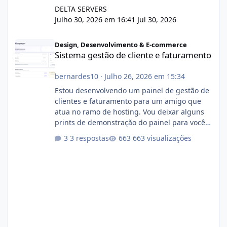
DELTA SERVERS
Julho 30, 2026 em 16:41
Jul 30, 2026
Sistema gestão de cliente e faturamento
Design, Desenvolvimento & E-commerce
Sistema gestão de cliente e faturamento
bernardes10
·
Julho 26, 2026 em 15:34
Estou desenvolvendo um painel de gestão de
clientes e faturamento para um amigo que
atua no ramo de hosting. Vou deixar alguns
prints de demonstração do painel para vocês
darem a opinião de vocês. O sistema já está
3 respostas
663 visualizações
com cerca de 80% concluído e conta com
gerenciamento de servidores de jogos, VPS e
hospedagem cPanel. Fico no aguardo do
feedback de vocês. TMJ! 🚀 Aceito críticas
construtivas!