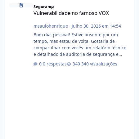
Vulnerabilidade no famoso VOX
Segurança
Vulnerabilidade no famoso VOX
msaulohenrique
·
Julho 30, 2026 em 14:54
Bom dia, pessoal! Estive ausente por um
tempo, mas estou de volta. Gostaria de
compartilhar com vocês um relatório técnico
e detalhado de auditoria de segurança e
conformidade referente ao VOXPANEL (versão
0 respostas
340 visualizações
atualmente em circulação e comercialização
no mercado). 1. Análise de Integridade dos
Arquivos Arquivo Tamanho Conteúdo
Identificado Integridade video.zip 623.85 MB
Painel de streaming de vídeo, binários
Wowza, FFmpeg e scripts AlmaLinux Íntegro
audio.zip 507.08 MB Painel PHP de áudio,
AutoDJ,