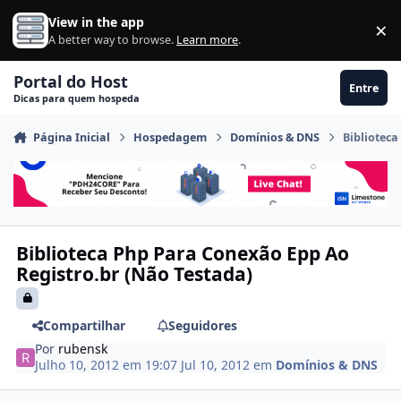
Ir para conteúdo
View in the app
×
Di
A better way to browse.
Learn more
.
Portal do Host
Entre
Dicas para quem hospeda
Página Inicial
Hospedagem
Domínios & DNS
Biblioteca
Biblioteca Php Para Conexão Epp Ao
Registro.br (Não Testada)
Compartilhar
Seguidores
Por
rubensk
Julho 10, 2012 em 19:07
Jul 10, 2012
em
Domínios & DNS