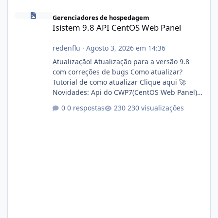
Isistem 9.8 API CentOS Web Panel
Gerenciadores de hospedagem
Isistem 9.8 API CentOS Web Panel
redenflu
·
Agosto 3, 2026 em 14:36
Atualização! Atualização para a versão 9.8
com correções de bugs Como atualizar?
Tutorial de como atualizar Clique aqui 🚀
Novidades: Api do CWP7(CentOS Web Panel)
Link publico para consulta de sub.dominio
0 respostas
230 visualizações
autorizado a usasr o isistem:
https://isistem.com.br/check-license/ Editor
de texto Html para e-mails enviados pelo
sistema 🛠️ Correções: Ajuste no memory limit
do instalador agora com filtros para ajudar o
usuário. Ajuste no valor de renovação de
registro de domínio Ajuste assinatura n