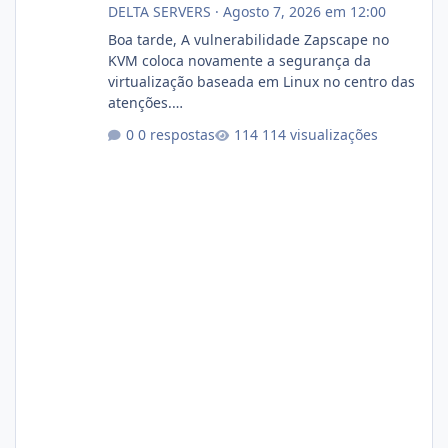
DELTA SERVERS
·
Agosto 7, 2026 em 12:00
Boa tarde, A vulnerabilidade Zapscape no
KVM coloca novamente a segurança da
virtualização baseada em Linux no centro das
atenções.
https://cloudlinux.statuspage.io/incidents/dlr
0 respostas
114 visualizações
xjx23zz5f Criamos uma breve explicação:
https://www.deltaservers.com.br/blog/zapsca
pe-cve-2026-64561/