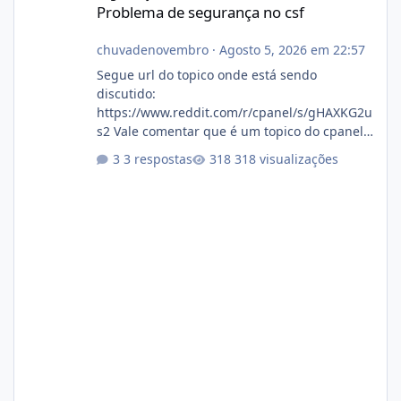
Problema de segurança no csf
chuvadenovembro
·
Agosto 5, 2026 em 22:57
Segue url do topico onde está sendo
discutido:
https://www.reddit.com/r/cpanel/s/gHAXKG2u
s2 Vale comentar que é um topico do cpanel...
Não sei como ta a pegada no da.
3 respostas
318 visualizações