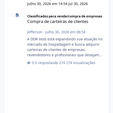
Julho 30, 2026 em 14:54
Jul 30, 2026
Compra de carteiras de clientes
Classificados para venda/compra de empresas
Compra de carteiras de clientes
Jefferson
·
Julho 30, 2026 em 08:54
A DDR Host está expandindo sua atuação no
mercado de hospedagem e busca adquirir
carteiras de clientes de empresas,
revendedores e profissionais que desejam
encerrar suas atividades ou reduzir sua
0 respostas
274 visualizações
operação. Se você possui clientes ativos de
hospedagem de sites, hospedagem revenda
(cPanel, DirectAdmin ou Plesk), podemos
apresentar uma proposta justa, transparente
e com total sigilo durante todo o processo. O
que buscamos Estamos interessados
principalmente em: Carteiras de clientes de
Hospedagem