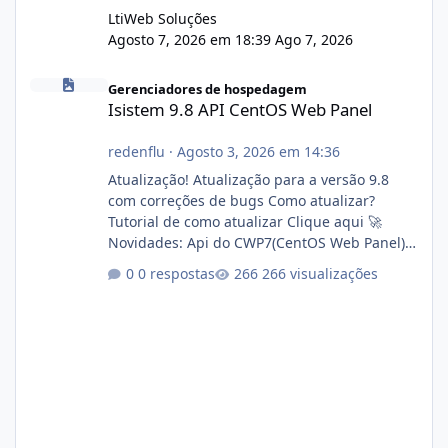
LtiWeb Soluções
Agosto 7, 2026 em 18:39
Ago 7, 2026
Isistem 9.8 API CentOS Web Panel
Gerenciadores de hospedagem
Isistem 9.8 API CentOS Web Panel
redenflu
·
Agosto 3, 2026 em 14:36
Atualização! Atualização para a versão 9.8
com correções de bugs Como atualizar?
Tutorial de como atualizar Clique aqui 🚀
Novidades: Api do CWP7(CentOS Web Panel)
Link publico para consulta de sub.dominio
0 respostas
266 visualizações
autorizado a usasr o isistem:
https://isistem.com.br/check-license/ Editor
de texto Html para e-mails enviados pelo
sistema 🛠️ Correções: Ajuste no memory limit
do instalador agora com filtros para ajudar o
usuário. Ajuste no valor de renovação de
registro de domínio Ajuste assinatura n