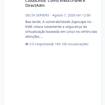
CloudLinux: Como Afeta cPanel e
DirectAdm
DELTA SERVERS
·
Agosto 7, 2026 em 12:00
Boa tarde, A vulnerabilidade Zapscape no
KVM coloca novamente a segurança da
virtualização baseada em Linux no centro das
atenções.
https://cloudlinux.statuspage.io/incidents/dlr
0 respostas
160 visualizações
xjx23zz5f Criamos uma breve explicação:
https://www.deltaservers.com.br/blog/zapsca
pe-cve-2026-64561/