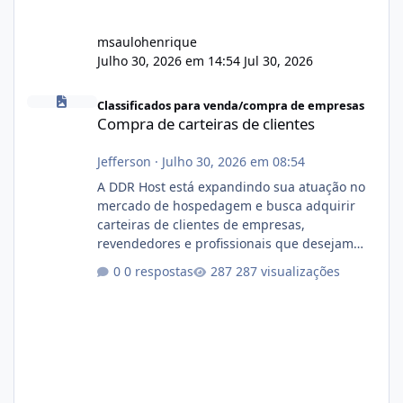
msaulohenrique
Julho 30, 2026 em 14:54
Jul 30, 2026
Compra de carteiras de clientes
Classificados para venda/compra de empresas
Compra de carteiras de clientes
Jefferson
·
Julho 30, 2026 em 08:54
A DDR Host está expandindo sua atuação no
mercado de hospedagem e busca adquirir
carteiras de clientes de empresas,
revendedores e profissionais que desejam
encerrar suas atividades ou reduzir sua
0 respostas
287 visualizações
operação. Se você possui clientes ativos de
hospedagem de sites, hospedagem revenda
(cPanel, DirectAdmin ou Plesk), podemos
apresentar uma proposta justa, transparente
e com total sigilo durante todo o processo. O
que buscamos Estamos interessados
principalmente em: Carteiras de clientes de