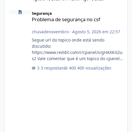
Problema de segurança no csf
Segurança
Problema de segurança no csf
chuvadenovembro
·
Agosto 5, 2026 em 22:57
Segue url do topico onde está sendo
discutido:
https://www.reddit.com/r/cpanel/s/gHAXKG2u
s2 Vale comentar que é um topico do cpanel...
Não sei como ta a pegada no da.
3 respostas
400 visualizações