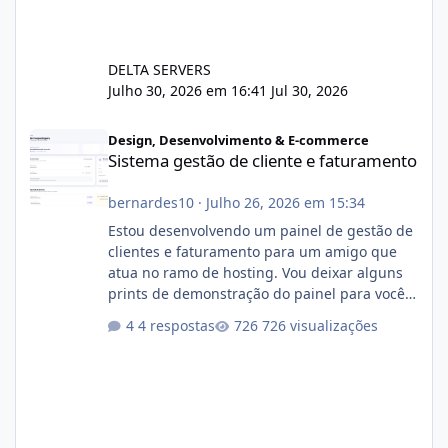
DELTA SERVERS
Julho 30, 2026 em 16:41
Jul 30, 2026
Sistema gestão de cliente e faturamento
Design, Desenvolvimento & E-commerce
Sistema gestão de cliente e faturamento
bernardes10
·
Julho 26, 2026 em 15:34
Estou desenvolvendo um painel de gestão de
clientes e faturamento para um amigo que
atua no ramo de hosting. Vou deixar alguns
prints de demonstração do painel para vocês
darem a opinião de vocês. O sistema já está
4 respostas
726 visualizações
com cerca de 80% concluído e conta com
gerenciamento de servidores de jogos, VPS e
hospedagem cPanel. Fico no aguardo do
feedback de vocês. TMJ! 🚀 Aceito críticas
construtivas!