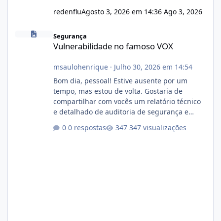
redenflu
Agosto 3, 2026 em 14:36
Ago 3, 2026
Vulnerabilidade no famoso VOX
Segurança
Vulnerabilidade no famoso VOX
msaulohenrique
·
Julho 30, 2026 em 14:54
Bom dia, pessoal! Estive ausente por um
tempo, mas estou de volta. Gostaria de
compartilhar com vocês um relatório técnico
e detalhado de auditoria de segurança e
conformidade referente ao VOXPANEL (versão
0 respostas
347 visualizações
atualmente em circulação e comercialização
no mercado). 1. Análise de Integridade dos
Arquivos Arquivo Tamanho Conteúdo
Identificado Integridade video.zip 623.85 MB
Painel de streaming de vídeo, binários
Wowza, FFmpeg e scripts AlmaLinux Íntegro
audio.zip 507.08 MB Painel PHP de áudio,
AutoDJ,