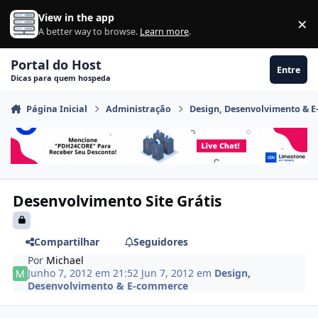
Ir para conteúdo
View in the app
×
Di
A better way to browse.
Learn more
.
Portal do Host
Entre
Dicas para quem hospeda
Página Inicial
Administração
Design, Desenvolvimento & 
Desenvolvimento Site Grátis
Compartilhar
Seguidores
Por
Michael
Junho 7, 2012 em 21:52
Jun 7, 2012
em
Design,
Desenvolvimento & E-commerce