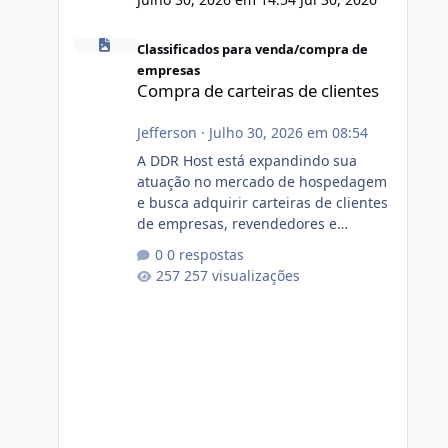
Compra de carteiras de clientes
Classificados para venda/compra de
empresas
Compra de carteiras de clientes
Jefferson
·
Julho 30, 2026 em 08:54
A DDR Host está expandindo sua
atuação no mercado de hospedagem
e busca adquirir carteiras de clientes
de empresas, revendedores e
profissionais que desejam encerrar
0 respostas
suas atividades ou reduzir sua
257 visualizações
operação. Se você possui clientes
ativos de hospedagem de sites,
hospedagem revenda (cPanel,
DirectAdmin ou Plesk), podemos
apresentar uma proposta justa,
transparente e com total sigilo
durante todo o processo. O que
buscamos Estamos interessados