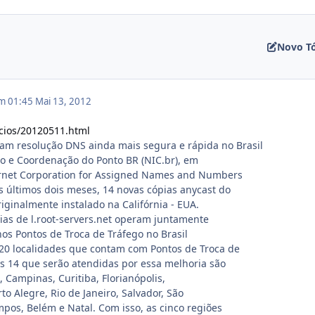
Novo T
em 01:45
Mai 13, 2012
ncios/20120511.html
am resolução DNS ainda mais segura e rápida no Brasil
o e Coordenação do Ponto BR (NIC.br), em
rnet Corporation for Assigned Names and Numbers
s últimos dois meses, 14 novas cópias anycast do
iginalmente instalado na Califórnia - EUA.
pias de l.root-servers.net operam juntamente
nos Pontos de Troca de Tráfego no Brasil
 20 localidades que contam com Pontos de Troca de
s 14 que serão atendidas por essa melhoria são
a, Campinas, Curitiba, Florianópolis,
rto Alegre, Rio de Janeiro, Salvador, São
mpos, Belém e Natal. Com isso, as cinco regiões