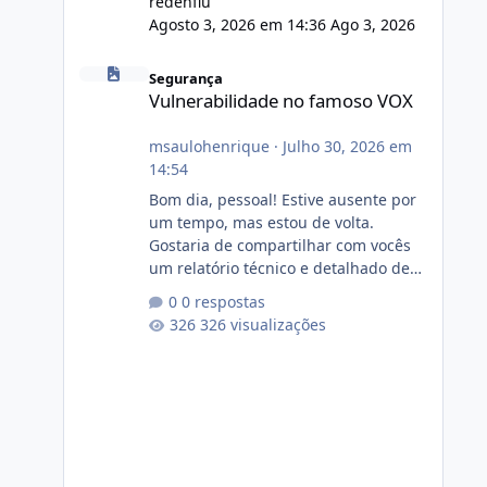
redenflu
Agosto 3, 2026 em 14:36
Ago 3, 2026
Vulnerabilidade no famoso VOX
Segurança
Vulnerabilidade no famoso VOX
msaulohenrique
·
Julho 30, 2026 em
14:54
Bom dia, pessoal! Estive ausente por
um tempo, mas estou de volta.
Gostaria de compartilhar com vocês
um relatório técnico e detalhado de
auditoria de segurança e
0 respostas
conformidade referente
326 visualizações
ao VOXPANEL (versão atualmente em
circulação e comercialização no
mercado). 1. Análise de Integridade
dos Arquivos Arquivo Tamanho
Conteúdo Identificado Integridade
video.zip 623.85 MB Painel de
streaming de vídeo, binários Wowza,