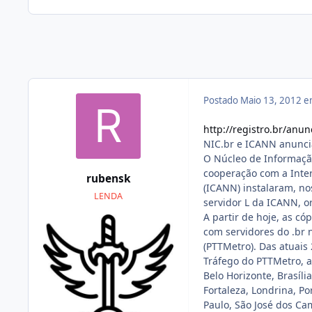
Postado
Maio 13, 2012 
http://registro.br/anu
NIC.br e ICANN anunci
O Núcleo de Informaçã
cooperação com a Inte
rubensk
(ICANN) instalaram, no
LENDA
servidor L da ICANN, or
A partir de hoje, as có
com servidores do .br 
(PTTMetro). Das atuais
Tráfego do PTTMetro, a
Belo Horizonte, Brasíli
Fortaleza, Londrina, Po
Paulo, São José dos Ca