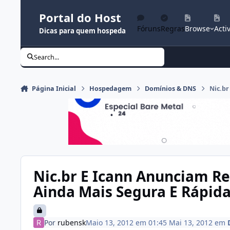
Ir para conteúdo
Portal do Host
Fóruns
Regras
Browse
Activ
Dicas para quem hospeda
Search...
Página Inicial
Hospedagem
Domínios & DNS
Nic.br
Nic.br E Icann Anunciam R
Ainda Mais Segura E Rápida
Por
rubensk
Maio 13, 2012 em 01:45
Mai 13, 2012
em