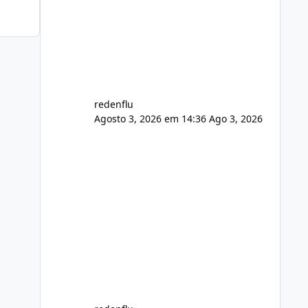
usuário. Ajuste no valor de renovação
de registro de domínio Ajuste
assinatura n
redenflu
Agosto 3, 2026 em 14:36
Ago 3, 2026