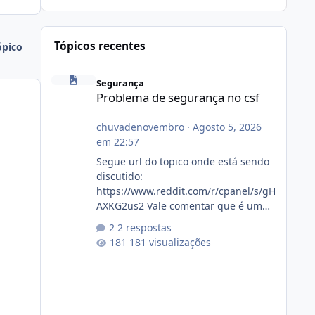
Tópicos recentes
ópico
Problema de segurança no csf
Segurança
Problema de segurança no csf
chuvadenovembro
·
Agosto 5, 2026
em 22:57
Segue url do topico onde está sendo
discutido:
https://www.reddit.com/r/cpanel/s/gH
AXKG2us2 Vale comentar que é um
topico do cpanel... Não sei como ta a
2 respostas
pegada no da.
181 visualizações