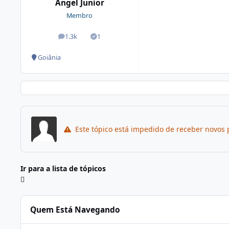
Angel Junior
Membro
1.3k
1
posts
Soluções
Goiânia
Este tópico está impedido de receber novos 
Ir para a lista de tópicos
Quem Está Navegando