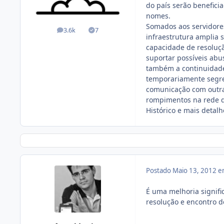
do país serão benefici
nomes.
Somados aos servidores
3.6k
7
posts
Soluções
infraestrutura amplia 
capacidade de resoluç
suportar possíveis abu
também a continuidade
temporariamente segre
comunicação com outra
rompimentos na rede d
Histórico e mais detal
Postado
Maio 13, 2012 
É uma melhoria signifi
resolução e encontro de