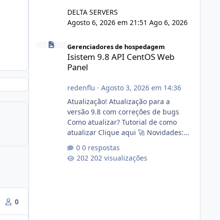
DELTA SERVERS
Agosto 6, 2026 em 21:51
Ago 6, 2026
Isistem 9.8 API CentOS Web Panel
Gerenciadores de hospedagem
Isistem 9.8 API CentOS Web
Panel
redenflu
·
Agosto 3, 2026 em 14:36
Atualização! Atualização para a
versão 9.8 com correções de bugs
Como atualizar? Tutorial de como
atualizar Clique aqui 🚀 Novidades:
Api do CWP7(CentOS Web Panel) Link
0 respostas
publico para consulta de sub.dominio
202 visualizações
autorizado a usasr o isistem:
https://isistem.com.br/check-license/
Editor de texto Html para e-mails
enviados pelo sistema 🛠️ Correções:
0
Ajuste no memory limit do instalador
agora com filtros para ajudar o