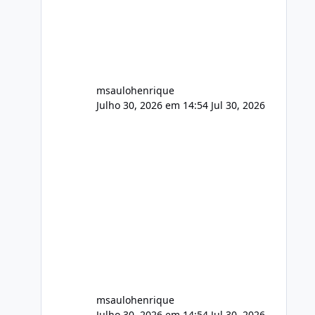
FFmpeg e scripts AlmaLinux Íntegro
audio.zip 507.08 MB Painel PHP de
áudio, AutoDJ,
msaulohenrique
Julho 30, 2026 em 14:54
Jul 30, 2026
msaulohenrique
Julho 30, 2026 em 14:54
Jul 30, 2026