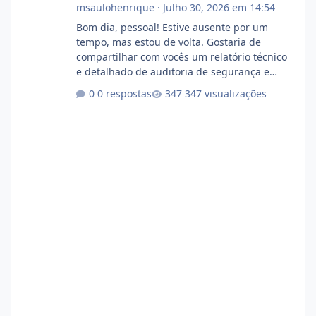
msaulohenrique
·
Julho 30, 2026 em 14:54
Bom dia, pessoal! Estive ausente por um
tempo, mas estou de volta. Gostaria de
compartilhar com vocês um relatório técnico
e detalhado de auditoria de segurança e
conformidade referente ao VOXPANEL (versão
0 respostas
347 visualizações
atualmente em circulação e comercialização
no mercado). 1. Análise de Integridade dos
Arquivos Arquivo Tamanho Conteúdo
Identificado Integridade video.zip 623.85 MB
Painel de streaming de vídeo, binários
Wowza, FFmpeg e scripts AlmaLinux Íntegro
audio.zip 507.08 MB Painel PHP de áudio,
AutoDJ,