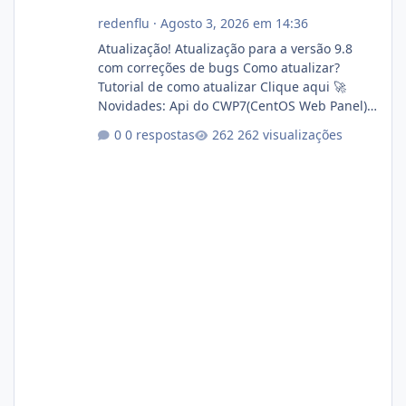
redenflu
·
Agosto 3, 2026 em 14:36
Atualização! Atualização para a versão 9.8
com correções de bugs Como atualizar?
Tutorial de como atualizar Clique aqui 🚀
Novidades: Api do CWP7(CentOS Web Panel)
Link publico para consulta de sub.dominio
0 respostas
262 visualizações
autorizado a usasr o isistem:
https://isistem.com.br/check-license/ Editor
de texto Html para e-mails enviados pelo
sistema 🛠️ Correções: Ajuste no memory limit
do instalador agora com filtros para ajudar o
usuário. Ajuste no valor de renovação de
registro de domínio Ajuste assinatura n