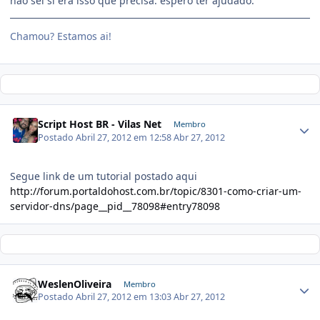
não sei si erá isso que precisa. espero ter ajudado.
Chamou? Estamos ai!
Script Host BR - Vilas Net
Membro
Postado
Abril 27, 2012 em 12:58
Abr 27, 2012
Segue link de um tutorial postado aqui
http://forum.portaldohost.com.br/topic/8301-como-criar-um-
servidor-dns/page__pid__78098#entry78098
WeslenOliveira
Membro
Postado
Abril 27, 2012 em 13:03
Abr 27, 2012