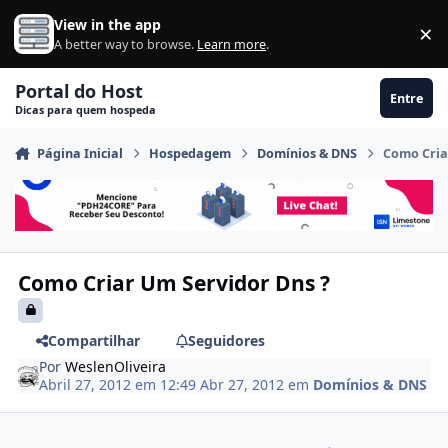
Ir para conteúdo
View in the app
×
Di
A better way to browse.
Learn more
.
Portal do Host
Entre
Dicas para quem hospeda
Página Inicial
Hospedagem
Domínios & DNS
Como Cria
Como Criar Um Servidor Dns ?
Compartilhar
Seguidores
Por
WeslenOliveira
Abril 27, 2012 em 12:49
Abr 27, 2012
em
Domínios & DNS