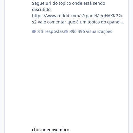
Segue url do topico onde está sendo
discutido:
https://www.reddit.com/r/cpanel/s/gHAXKG2u
s2 Vale comentar que é um topico do cpanel...
Não sei como ta a pegada no da.
3 respostas
396 visualizações
chuvadenovembro