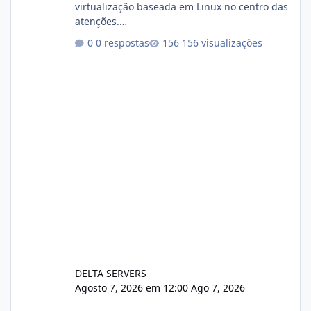
virtualização baseada em Linux no centro das
atenções.
https://cloudlinux.statuspage.io/incidents/dlr
0 respostas
156 visualizações
xjx23zz5f Criamos uma breve explicação:
https://www.deltaservers.com.br/blog/zapsca
pe-cve-2026-64561/
DELTA SERVERS
Agosto 7, 2026 em 12:00
Ago 7, 2026