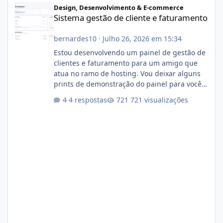
Design, Desenvolvimento & E-commerce
Sistema gestão de cliente e faturamento
bernardes10
·
Julho 26, 2026 em 15:34
Estou desenvolvendo um painel de gestão de
clientes e faturamento para um amigo que
atua no ramo de hosting. Vou deixar alguns
prints de demonstração do painel para vocês
darem a opinião de vocês. O sistema já está
4 respostas
721 visualizações
com cerca de 80% concluído e conta com
gerenciamento de servidores de jogos, VPS e
hospedagem cPanel. Fico no aguardo do
feedback de vocês. TMJ! 🚀 Aceito críticas
construtivas!