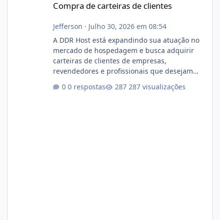
Compra de carteiras de clientes
Jefferson
·
Julho 30, 2026 em 08:54
A DDR Host está expandindo sua atuação no
mercado de hospedagem e busca adquirir
carteiras de clientes de empresas,
revendedores e profissionais que desejam
encerrar suas atividades ou reduzir sua
0 respostas
287 visualizações
operação. Se você possui clientes ativos de
hospedagem de sites, hospedagem revenda
(cPanel, DirectAdmin ou Plesk), podemos
apresentar uma proposta justa, transparente
e com total sigilo durante todo o processo. O
que buscamos Estamos interessados
principalmente em: Carteiras de clientes de
Hospedagem