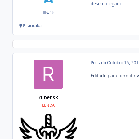
desempregado
4.1k
posts
Piracicaba
Postado
Outubro 15, 20
Editado para permitir 
rubensk
LENDA