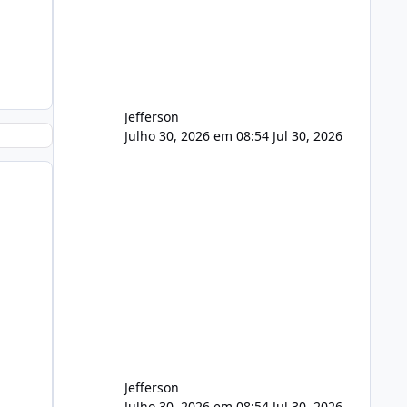
buscamos Estamos interessados
principalmente em: Carteiras de
clientes de Hospedagem
Jefferson
Julho 30, 2026 em 08:54
Jul 30, 2026
Jefferson
Julho 30, 2026 em 08:54
Jul 30, 2026