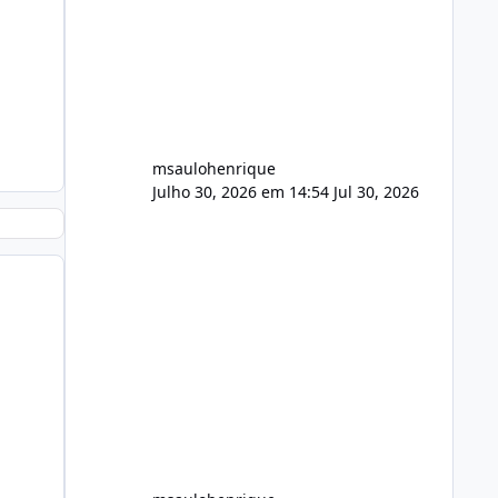
streaming de vídeo, binários Wowza,
FFmpeg e scripts AlmaLinux Íntegro
audio.zip 507.08 MB Painel PHP de
áudio, AutoDJ,
msaulohenrique
Julho 30, 2026 em 14:54
Jul 30, 2026