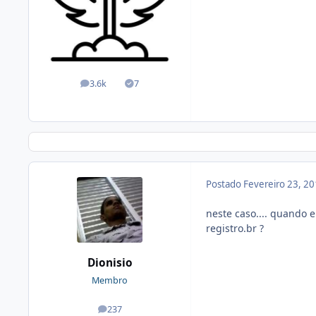
3.6k
7
posts
Soluções
Postado
Fevereiro 23, 2
neste caso.... quando 
registro.br ?
Dionisio
Membro
237
posts