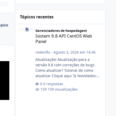
Tópicos recentes
ópico
Isistem 9.8 API CentOS Web Panel
Gerenciadores de hospedagem
Isistem 9.8 API CentOS Web
Panel
redenflu
·
Agosto 3, 2026 em 14:36
Atualização! Atualização para a
versão 9.8 com correções de bugs
Como atualizar? Tutorial de como
atualizar Clique aqui 🚀 Novidades:
Api do CWP7(CentOS Web Panel) Link
0 respostas
publico para consulta de sub.dominio
159 visualizações
autorizado a usasr o isistem:
https://isistem.com.br/check-license/
Editor de texto Html para e-mails
enviados pelo sistema 🛠️ Correções:
Ajuste no memory limit do instalador