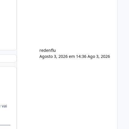
agora com filtros para ajudar o
usuário. Ajuste no valor de renovação
de registro de domínio Ajuste
assinatura n
redenflu
Agosto 3, 2026 em 14:36
Ago 3, 2026
 vai