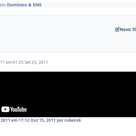
em
Domínios & DNS
Novo T
011 em 01:25
Set 25, 2011
 2011 em 17:12
Out 15, 2011
por rubensk