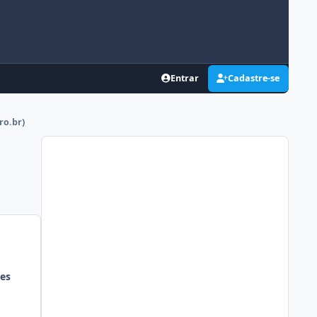
Entrar
Cadastre-se
ro.br)
es