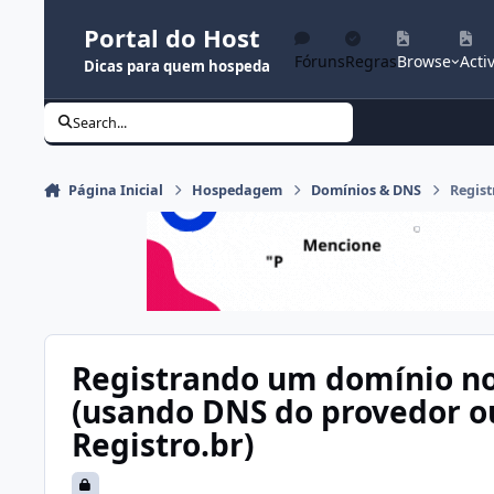
Ir para conteúdo
Portal do Host
Fóruns
Regras
Browse
Activ
Dicas para quem hospeda
Search...
Página Inicial
Hospedagem
Domínios & DNS
Regist
Registrando um domínio no
(usando DNS do provedor o
Registro.br)