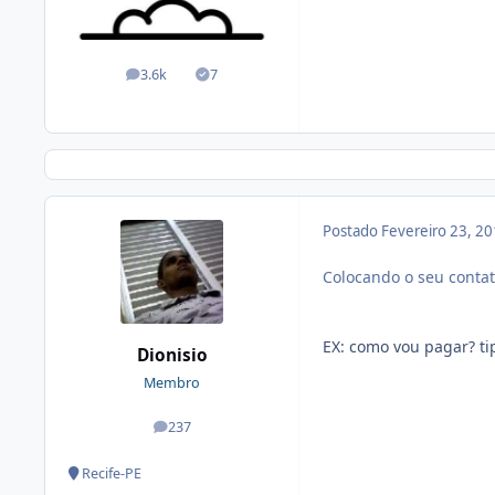
3.6k
7
posts
Soluções
Postado
Fevereiro 23, 2
Colocando o seu conta
EX: como vou pagar? tipo
Dionisio
Membro
237
posts
Recife-PE