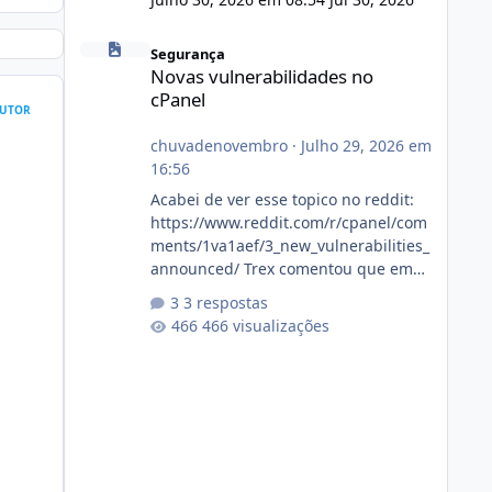
Novas vulnerabilidades no cPanel
Segurança
Novas vulnerabilidades no
cPanel
UTOR
chuvadenovembro
·
Julho 29, 2026 em
16:56
Acabei de ver esse topico no reddit:
https://www.reddit.com/r/cpanel/com
ments/1va1aef/3_new_vulnerabilities_
announced/ Trex comentou que em
breve ja deve ter atualizações...
3 respostas
466 visualizações