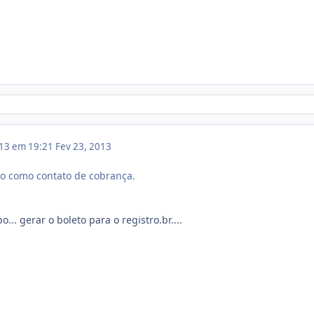
013 em 19:21
Fev 23, 2013
to como contato de cobrança.
... gerar o boleto para o registro.br....