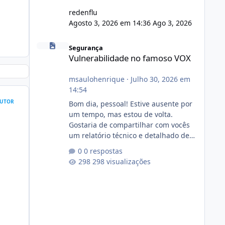
redenflu
Agosto 3, 2026 em 14:36
Ago 3, 2026
Vulnerabilidade no famoso VOX
Segurança
Vulnerabilidade no famoso VOX
msaulohenrique
·
Julho 30, 2026 em
14:54
UTOR
Bom dia, pessoal! Estive ausente por
um tempo, mas estou de volta.
Gostaria de compartilhar com vocês
um relatório técnico e detalhado de
auditoria de segurança e
0 respostas
conformidade referente
298 visualizações
ao VOXPANEL (versão atualmente em
circulação e comercialização no
mercado). 1. Análise de Integridade
dos Arquivos Arquivo Tamanho
Conteúdo Identificado Integridade
video.zip 623.85 MB Painel de