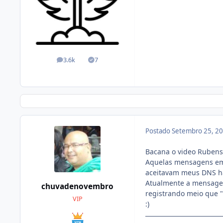
3.6k
7
posts
Soluções
Postado
Setembro 25, 2
Bacana o video Rubens
Aquelas mensagens em 
aceitavam meus DNS 
Atualmente a mensagem
chuvadenovembro
registrando meio que 
VIP
:)