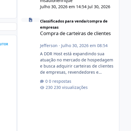
msaulohenrique
Julho 30, 2026 em 14:54
Jul 30, 2026
Compra de carteiras de clientes
Classificados para venda/compra de
empresas
Compra de carteiras de clientes
UTOR
Jefferson
·
Julho 30, 2026 em 08:54
A DDR Host está expandindo sua
atuação no mercado de hospedagem
e busca adquirir carteiras de clientes
de empresas, revendedores e
profissionais que desejam encerrar
0 respostas
suas atividades ou reduzir sua
230 visualizações
operação. Se você possui clientes
ativos de hospedagem de sites,
hospedagem revenda (cPanel,
DirectAdmin ou Plesk), podemos
apresentar uma proposta justa,
transparente e com total sigilo
durante todo o processo. O que