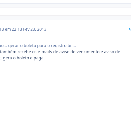
013 em 22:13
Fev 23, 2013
A
... gerar o boleto para o registro.br....
também recebe os e-mails de aviso de vencimento e aviso de
k, gera o boleto e paga.