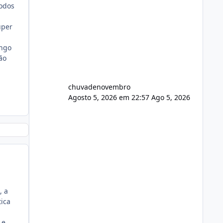
todos
uper
ongo
ão
chuvadenovembro
Agosto 5, 2026 em 22:57
Ago 5, 2026
, a
tica
 e