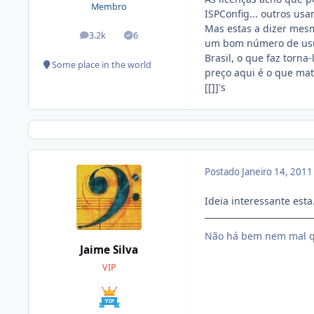
Membro
ISPConfig... outros us
Mas estas a dizer mes
3.2k
6
posts
Soluções
um bom número de usuár
Brasil, o que faz torn
Some place in the world
preço aqui é o que mat
[[]]'s
Postado
Janeiro 14, 201
Ideia interessante esta
Não há bem nem mal q
Jaime Silva
VIP