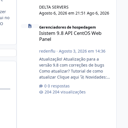
DELTA SERVERS
zer
Agosto 6, 2026 em 21:51
Ago 6, 2026
ui no
Isistem 9.8 API CentOS Web Panel
 O
Gerenciadores de hospedagem
Isistem 9.8 API CentOS Web
Panel
redenflu
·
Agosto 3, 2026 em 14:36
Atualização! Atualização para a
versão 9.8 com correções de bugs
Como atualizar? Tutorial de como
atualizar Clique aqui 🚀 Novidades:
Api do CWP7(CentOS Web Panel) Link
0 respostas
publico para consulta de sub.dominio
204 visualizações
autorizado a usasr o isistem:
https://isistem.com.br/check-license/
Editor de texto Html para e-mails
enviados pelo sistema 🛠️ Correções:
Ajuste no memory limit do instalador
agora com filtros para ajudar o