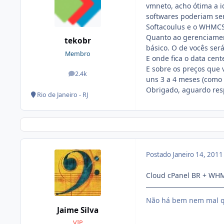
vmneto, acho ótima a i
softwares poderiam ser
Softacoulus e o WHMCS
Quanto ao gerenciamen
tekobr
básico. O de vocês se
Membro
E onde fica o data cent
E sobre os preços que 
2.4k
posts
uns 3 a 4 meses (como
Obrigado, aguardo resp
Rio de Janeiro - RJ
Postado
Janeiro 14, 201
Cloud cPanel BR + WHM
Não há bem nem mal q
Jaime Silva
VIP