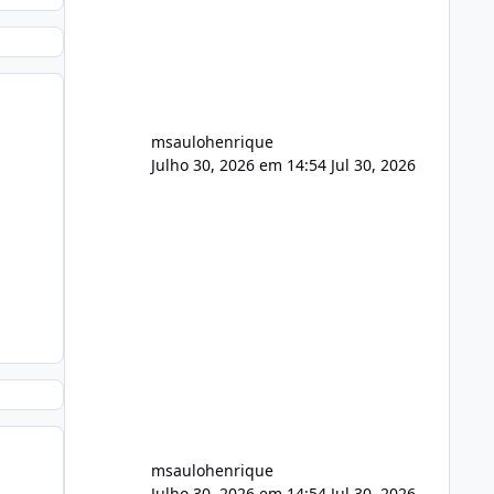
FFmpeg e scripts AlmaLinux Íntegro
audio.zip 507.08 MB Painel PHP de
áudio, AutoDJ,
msaulohenrique
Julho 30, 2026 em 14:54
Jul 30, 2026
msaulohenrique
Julho 30, 2026 em 14:54
Jul 30, 2026