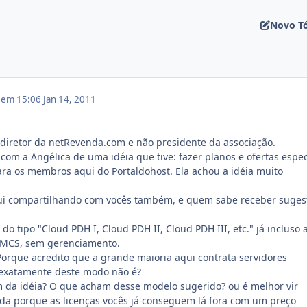
Novo T
1 em 15:06
Jan 14, 2011
diretor da netRevenda.com e não presidente da associação.
om a Angélica de uma idéia que tive: fazer planos e ofertas espec
para os membros aqui do Portaldohost. Ela achou a idéia muito
ui compartilhando com vocês também, e quem sabe receber suges
do tipo "Cloud PDH I, Cloud PDH II, Cloud PDH III, etc." já incluso 
HMCS, sem gerenciamento.
Porque acredito que a grande maioria aqui contrata servidores
m exatamente deste modo não é?
 da idéia? O que acham desse modelo sugerido? ou é melhor vir
da porque as licenças vocês já conseguem lá fora com um preço