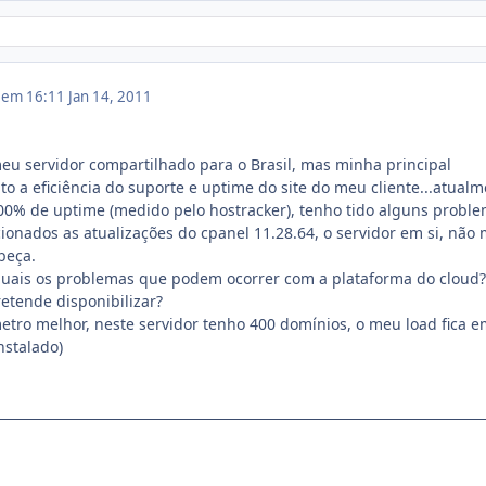
1 em 16:11
Jan 14, 2011
meu servidor compartilhado para o Brasil, mas minha principal
to a eficiência do suporte e uptime do site do meu cliente...atual
00% de uptime (medido pelo hostracker), tenho tido alguns probl
ionados as atualizações do cpanel 11.28.64, o servidor em si, não
beça.
quais os problemas que podem ocorrer com a plataforma do cloud?
retende disponibilizar?
etro melhor, neste servidor tenho 400 domínios, o meu load fica 
nstalado)