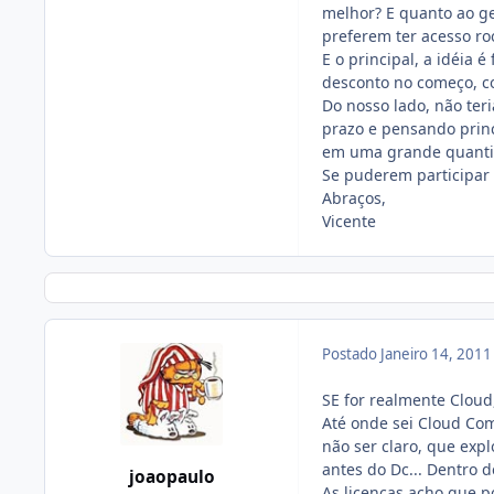
melhor? E quanto ao g
preferem ter acesso ro
E o principal, a idéia 
desconto no começo, co
Do nosso lado, não ter
prazo e pensando prin
em uma grande quanti
Se puderem participar 
Abraços,
Vicente
Postado
Janeiro 14, 201
SE for realmente Cloud
Até onde sei Cloud Co
não ser claro, que exp
antes do Dc... Dentro 
joaopaulo
As licenças acho que 