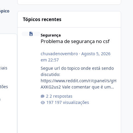
ópico
Tópicos recentes
Problema de segurança no csf
Segurança
Problema de segurança no csf
chuvadenovembro
·
Agosto 5, 2026
em 22:57
iais
Segue url do topico onde está sendo
discutido:
https://www.reddit.com/r/cpanel/s/gH
tões
AXKG2us2 Vale comentar que é um
topico do cpanel... Não sei como ta a
2 respostas
a
pegada no da.
197 visualizações