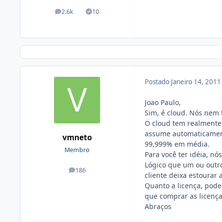
2.6k
10
posts
Soluções
Postado
Janeiro 14, 201
Joao Paulo,
Sim, é cloud. Nós nem
O cloud tem realmente 
assume automaticament
vmneto
99,999% em média.
Membro
Para você ter idéia, n
Lógico que um ou outro
186
posts
cliente deixa estourar
Quanto a licença, pode
que comprar as licença
Abraços