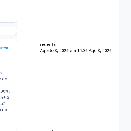
usuário. Ajuste no valor de renovação
de registro de domínio Ajuste
assinatura n
redenflu
UTOR
Agosto 3, 2026 em 14:36
Ago 3, 2026
o
e de
100%.
 Se o
to?
o do