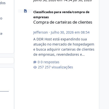
 dos
Compra de carteiras de clientes
Classificados para venda/compra de
empresas
to
Compra de carteiras de clientes
Jefferson
·
Julho 30, 2026 em 08:54
te
A DDR Host está expandindo sua
atuação no mercado de hospedagem
e busca adquirir carteiras de clientes
de empresas, revendedores e
profissionais que desejam encerrar
0 respostas
suas atividades ou reduzir sua
257 visualizações
operação. Se você possui clientes
ativos de hospedagem de sites,
hospedagem revenda (cPanel,
DirectAdmin ou Plesk), podemos
apresentar uma proposta justa,
transparente e com total sigilo
durante todo o processo. O que
buscamos Estamos interessados