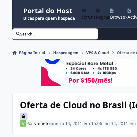
Ir para conteúdo
Portal do Host
Fóruns
Regras
Browse
Activ
Dicas para quem hospeda
Search...
Página Inicial
Hospedagem
VPS & Cloud
Oferta de 
Oferta de Cloud no Brasil (I
Por
vmneto
Janeiro 14, 2011 em 15:06
Jan 14, 2011
em