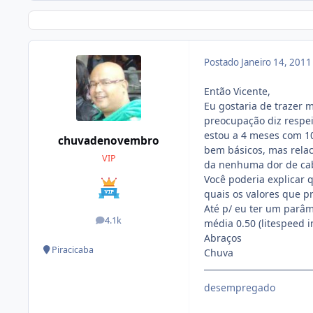
Postado
Janeiro 14, 201
Então Vicente,
Eu gostaria de trazer 
preocupação diz respei
estou a 4 meses com 1
chuvadenovembro
bem básicos, mas relac
VIP
da nenhuma dor de ca
Você poderia explicar 
quais os valores que p
Até p/ eu ter um parâm
4.1k
média 0.50 (litespeed i
posts
Abraços
Piracicaba
Chuva
desempregado