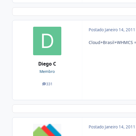
Postado
Janeiro 14, 201
Cloud+Brasil+WHMCS =
Diego C
Membro
331
posts
Postado
Janeiro 14, 201