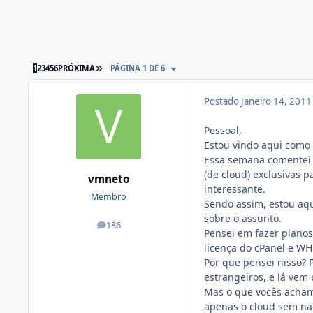
1
2
3
4
5
6
PRÓXIMA
PÁGINA 1 DE 6
Postado
Janeiro 14, 201
Pessoal,
Estou vindo aqui como 
Essa semana comentei c
(de cloud) exclusivas 
vmneto
interessante.
Membro
Sendo assim, estou aq
sobre o assunto.
186
posts
Pensei em fazer planos 
licença do cPanel e W
Por que pensei nisso? 
estrangeiros, e lá ve
Mas o que vocês acham
apenas o cloud sem na