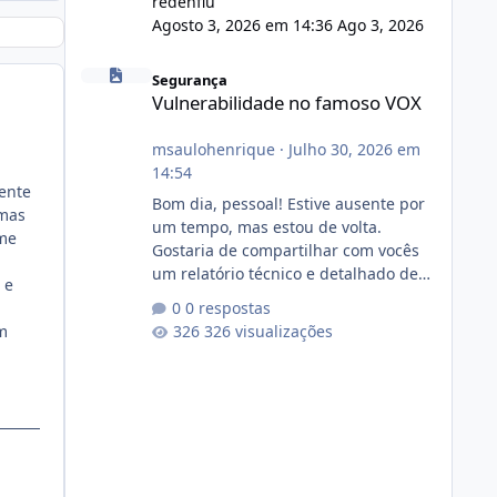
redenflu
Agosto 3, 2026 em 14:36
Ago 3, 2026
Vulnerabilidade no famoso VOX
Segurança
Vulnerabilidade no famoso VOX
msaulohenrique
·
Julho 30, 2026 em
14:54
mente
Bom dia, pessoal! Estive ausente por
emas
um tempo, mas estou de volta.
 me
Gostaria de compartilhar com vocês
um relatório técnico e detalhado de
 e
auditoria de segurança e
0 respostas
conformidade referente
em
326 visualizações
ao VOXPANEL (versão atualmente em
circulação e comercialização no
mercado). 1. Análise de Integridade
dos Arquivos Arquivo Tamanho
Conteúdo Identificado Integridade
video.zip 623.85 MB Painel de
streaming de vídeo, binários Wowza,