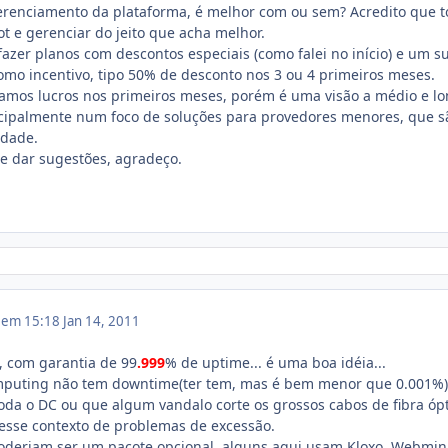
erenciamento da plataforma, é melhor com ou sem? Acredito que 
ot e gerenciar do jeito que acha melhor.
é fazer planos com descontos especiais (como falei no início) e um s
mo incentivo, tipo 50% de desconto nos 3 ou 4 primeiros meses.
iamos lucros nos primeiros meses, porém é uma visão a médio e l
cipalmente num foco de soluções para provedores menores, que s
dade.
e dar sugestões, agradeço.
1 em 15:18
Jan 14, 2011
, com garantia de 99
.999
% de uptime... é uma boa idéia...
mputing não tem downtime(ter tem, mas é bem menor que 0.001%)
loda o DC ou que algum vandalo corte os grossos cabos de fibra óp
desse contexto de problemas de excessão.
poderiam ser um pacote opcional, alguns aqui usam Kloxo, Webmin