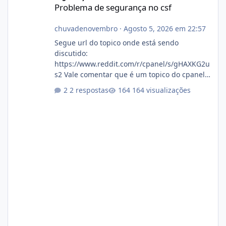
Problema de segurança no csf
chuvadenovembro
·
Agosto 5, 2026 em 22:57
Segue url do topico onde está sendo
discutido:
https://www.reddit.com/r/cpanel/s/gHAXKG2u
s2 Vale comentar que é um topico do cpanel...
Não sei como ta a pegada no da.
2 respostas
164 visualizações