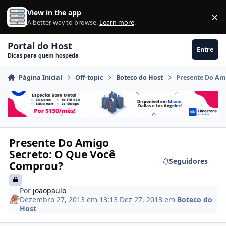
Ir para conteúdo
View in the app
×
Di
A better way to browse.
Learn more
.
Portal do Host
Entre
Dicas para quem hospeda
Página Inicial
Off-topic
Boteco do Host
Presente Do Am
Presente Do Amigo
Secreto: O Que Você
Seguidores
Comprou?
Por
joaopaulo
Dezembro 27, 2013 em 13:13
Dez 27, 2013
em
Boteco do
Host