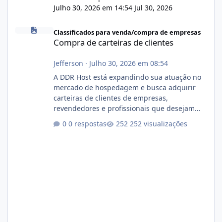
Julho 30, 2026 em 14:54
Jul 30, 2026
Compra de carteiras de clientes
Classificados para venda/compra de empresas
Compra de carteiras de clientes
Jefferson
·
Julho 30, 2026 em 08:54
A DDR Host está expandindo sua atuação no
mercado de hospedagem e busca adquirir
carteiras de clientes de empresas,
revendedores e profissionais que desejam
encerrar suas atividades ou reduzir sua
0 respostas
252 visualizações
operação. Se você possui clientes ativos de
hospedagem de sites, hospedagem revenda
(cPanel, DirectAdmin ou Plesk), podemos
apresentar uma proposta justa, transparente
e com total sigilo durante todo o processo. O
que buscamos Estamos interessados
principalmente em: Carteiras de clientes de
Hospedagem