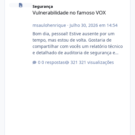
Vulnerabilidade no famoso VOX
Segurança
Vulnerabilidade no famoso VOX
msaulohenrique
·
Julho 30, 2026 em 14:54
Bom dia, pessoal! Estive ausente por um
tempo, mas estou de volta. Gostaria de
compartilhar com vocês um relatório técnico
e detalhado de auditoria de segurança e
conformidade referente ao VOXPANEL (versão
0 respostas
321 visualizações
atualmente em circulação e comercialização
no mercado). 1. Análise de Integridade dos
Arquivos Arquivo Tamanho Conteúdo
Identificado Integridade video.zip 623.85 MB
Painel de streaming de vídeo, binários
Wowza, FFmpeg e scripts AlmaLinux Íntegro
audio.zip 507.08 MB Painel PHP de áudio,
AutoDJ,