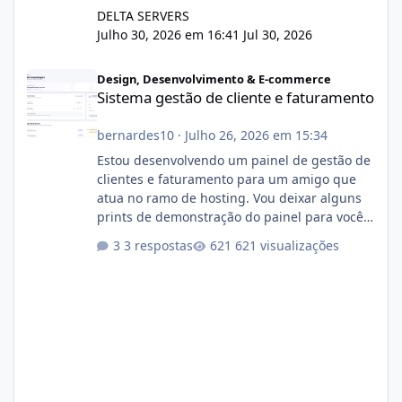
DELTA SERVERS
Julho 30, 2026 em 16:41
Jul 30, 2026
Sistema gestão de cliente e faturamento
Design, Desenvolvimento & E-commerce
Sistema gestão de cliente e faturamento
bernardes10
·
Julho 26, 2026 em 15:34
Estou desenvolvendo um painel de gestão de
clientes e faturamento para um amigo que
atua no ramo de hosting. Vou deixar alguns
prints de demonstração do painel para vocês
darem a opinião de vocês. O sistema já está
3 respostas
621 visualizações
com cerca de 80% concluído e conta com
gerenciamento de servidores de jogos, VPS e
hospedagem cPanel. Fico no aguardo do
feedback de vocês. TMJ! 🚀 Aceito críticas
construtivas!