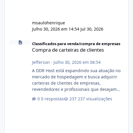
msaulohenrique
Julho 30, 2026 em 14:54
Jul 30, 2026
Compra de carteiras de clientes
Classificados para venda/compra de empresas
Compra de carteiras de clientes
Jefferson
·
Julho 30, 2026 em 08:54
A DDR Host está expandindo sua atuação no
mercado de hospedagem e busca adquirir
carteiras de clientes de empresas,
revendedores e profissionais que desejam
encerrar suas atividades ou reduzir sua
0 respostas
237 visualizações
operação. Se você possui clientes ativos de
hospedagem de sites, hospedagem revenda
(cPanel, DirectAdmin ou Plesk), podemos
apresentar uma proposta justa, transparente
e com total sigilo durante todo o processo. O
que buscamos Estamos interessados