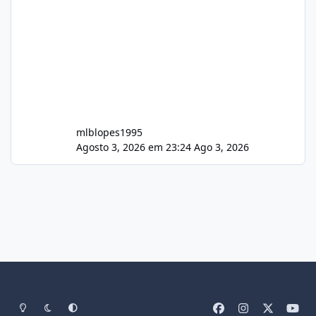
mlblopes1995
Agosto 3, 2026 em 23:24
Ago 3, 2026
Light Mode
Dark Mode
System Preference
f
i
x
y