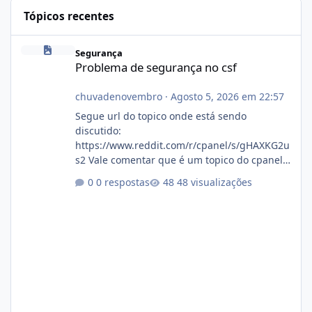
Tópicos recentes
Problema de segurança no csf
Segurança
Problema de segurança no csf
chuvadenovembro
·
Agosto 5, 2026 em 22:57
Segue url do topico onde está sendo
discutido:
https://www.reddit.com/r/cpanel/s/gHAXKG2u
s2 Vale comentar que é um topico do cpanel...
Não sei como ta a pegada no da.
0 respostas
48 visualizações