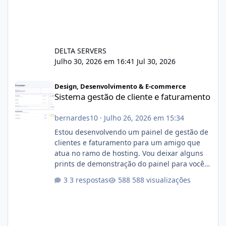
DELTA SERVERS
Julho 30, 2026 em 16:41
Jul 30, 2026
Sistema gestão de cliente e faturamento
Design, Desenvolvimento & E-commerce
Sistema gestão de cliente e faturamento
bernardes10
·
Julho 26, 2026 em 15:34
Estou desenvolvendo um painel de gestão de
clientes e faturamento para um amigo que
atua no ramo de hosting. Vou deixar alguns
prints de demonstração do painel para vocês
darem a opinião de vocês. O sistema já está
3 respostas
588 visualizações
com cerca de 80% concluído e conta com
gerenciamento de servidores de jogos, VPS e
hospedagem cPanel. Fico no aguardo do
feedback de vocês. TMJ! 🚀 Aceito críticas