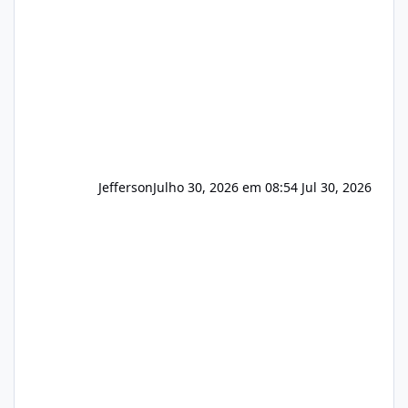
principalmente em: Carteiras de clientes de
Hospedagem
Jefferson
Julho 30, 2026 em 08:54
Jul 30, 2026