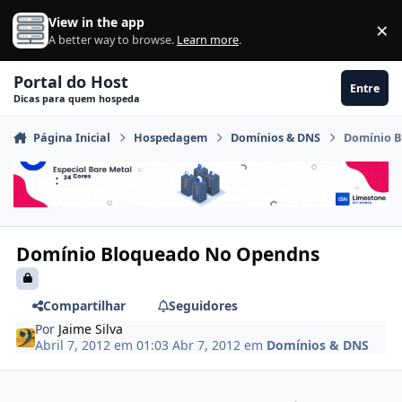
Ir para conteúdo
View in the app
×
Di
A better way to browse.
Learn more
.
Portal do Host
Entre
Dicas para quem hospeda
Página Inicial
Hospedagem
Domínios & DNS
Domínio 
Domínio Bloqueado No Opendns
Compartilhar
Seguidores
Por
Jaime Silva
Abril 7, 2012 em 01:03
Abr 7, 2012
em
Domínios & DNS