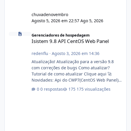
chuvadenovembro
Agosto 5, 2026 em 22:57
Ago 5, 2026
Isistem 9.8 API CentOS Web Panel
Gerenciadores de hospedagem
Isistem 9.8 API CentOS Web Panel
redenflu
·
Agosto 3, 2026 em 14:36
Atualização! Atualização para a versão 9.8
com correções de bugs Como atualizar?
Tutorial de como atualizar Clique aqui 🚀
Novidades: Api do CWP7(CentOS Web Panel)
Link publico para consulta de sub.dominio
0 respostas
175 visualizações
autorizado a usasr o isistem:
https://isistem.com.br/check-license/ Editor
de texto Html para e-mails enviados pelo
sistema 🛠️ Correções: Ajuste no memory limit
do instalador agora com filtros para ajudar o
usuário. Ajuste no valor de renovação de
registro de domínio Ajuste assinatura n