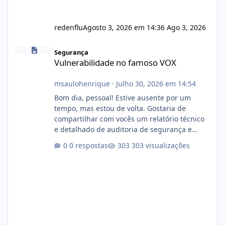
redenflu
Agosto 3, 2026 em 14:36
Ago 3, 2026
Vulnerabilidade no famoso VOX
Segurança
Vulnerabilidade no famoso VOX
msaulohenrique
·
Julho 30, 2026 em 14:54
Bom dia, pessoal! Estive ausente por um
tempo, mas estou de volta. Gostaria de
compartilhar com vocês um relatório técnico
e detalhado de auditoria de segurança e
conformidade referente ao VOXPANEL (versão
0 respostas
303 visualizações
atualmente em circulação e comercialização
no mercado). 1. Análise de Integridade dos
Arquivos Arquivo Tamanho Conteúdo
Identificado Integridade video.zip 623.85 MB
Painel de streaming de vídeo, binários
Wowza, FFmpeg e scripts AlmaLinux Íntegro
audio.zip 507.08 MB Painel PHP de áudio,
AutoDJ,