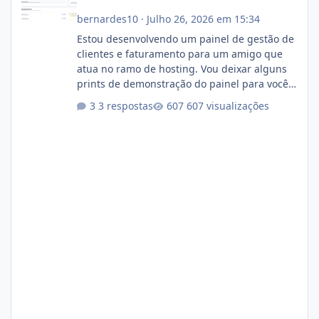
bernardes10
·
Julho 26, 2026 em 15:34
Estou desenvolvendo um painel de gestão de
clientes e faturamento para um amigo que
atua no ramo de hosting. Vou deixar alguns
prints de demonstração do painel para vocês
darem a opinião de vocês. O sistema já está
3 respostas
607 visualizações
com cerca de 80% concluído e conta com
gerenciamento de servidores de jogos, VPS e
hospedagem cPanel. Fico no aguardo do
feedback de vocês. TMJ! 🚀 Aceito críticas
construtivas!