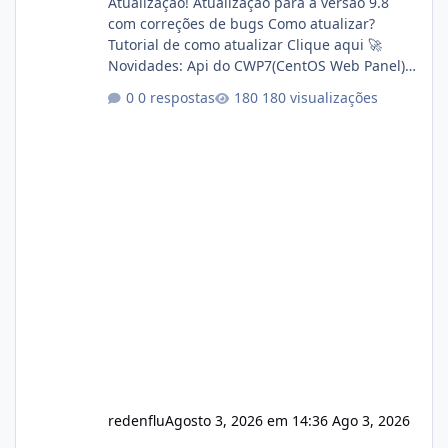
Atualização! Atualização para a versão 9.8
com correções de bugs Como atualizar?
Tutorial de como atualizar Clique aqui 🚀
Novidades: Api do CWP7(CentOS Web Panel)
Link publico para consulta de sub.dominio
0 respostas
180 visualizações
autorizado a usasr o isistem:
https://isistem.com.br/check-license/ Editor
de texto Html para e-mails enviados pelo
sistema 🛠️ Correções: Ajuste no memory limit
do instalador agora com filtros para ajudar o
usuário. Ajuste no valor de renovação de
registro de domínio Ajuste assinatura n
redenflu
Agosto 3, 2026 em 14:36
Ago 3, 2026