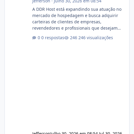
Jefferson
·
Julho 30, 2026 em 08:54
A DDR Host está expandindo sua atuação no
mercado de hospedagem e busca adquirir
carteiras de clientes de empresas,
revendedores e profissionais que desejam
encerrar suas atividades ou reduzir sua
0 respostas
246 visualizações
operação. Se você possui clientes ativos de
hospedagem de sites, hospedagem revenda
(cPanel, DirectAdmin ou Plesk), podemos
apresentar uma proposta justa, transparente
e com total sigilo durante todo o processo. O
que buscamos Estamos interessados
principalmente em: Carteiras de clientes de
Hospedagem
Jefferson
Julho 30, 2026 em 08:54
Jul 30, 2026