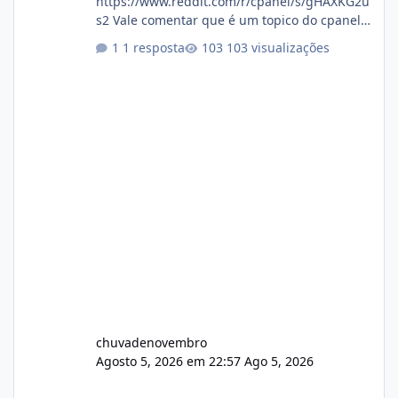
https://www.reddit.com/r/cpanel/s/gHAXKG2u
s2 Vale comentar que é um topico do cpanel...
Não sei como ta a pegada no da.
1 resposta
103 visualizações
chuvadenovembro
Agosto 5, 2026 em 22:57
Ago 5, 2026