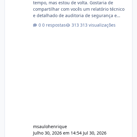
tempo, mas estou de volta. Gostaria de
compartilhar com vocês um relatório técnico
e detalhado de auditoria de segurança e
conformidade referente ao VOXPANEL (versão
0 respostas
313 visualizações
atualmente em circulação e comercialização
no mercado). 1. Análise de Integridade dos
Arquivos Arquivo Tamanho Conteúdo
Identificado Integridade video.zip 623.85 MB
Painel de streaming de vídeo, binários
Wowza, FFmpeg e scripts AlmaLinux Íntegro
audio.zip 507.08 MB Painel PHP de áudio,
AutoDJ,
msaulohenrique
Julho 30, 2026 em 14:54
Jul 30, 2026