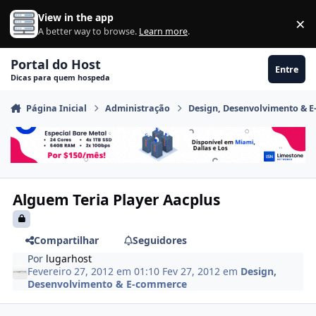
Ir para conteúdo
View in the app
×
Di
A better way to browse.
Learn more
.
Portal do Host
Entre
Dicas para quem hospeda
Página Inicial
Administração
Design, Desenvolvimento & 
Alguem Teria Player Aacplus
Compartilhar
Seguidores
Por
lugarhost
Fevereiro 27, 2012 em 01:10
Fev 27, 2012
em
Design,
Desenvolvimento & E-commerce