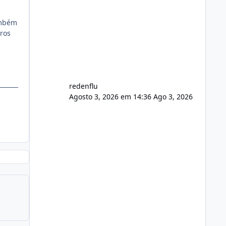
agora com filtros para ajudar o
usuário. Ajuste no valor de renovação
ambém
de registro de domínio Ajuste
ros
assinatura n
redenflu
Agosto 3, 2026 em 14:36
Ago 3, 2026