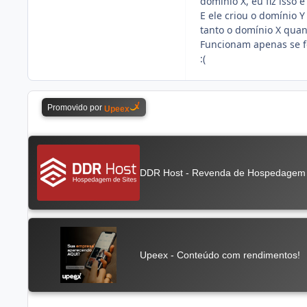
domínio X, eu fiz isso
E ele criou o domínio Y
tanto o domínio X qua
Funcionam apenas se 
:(