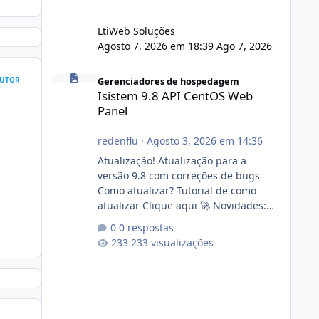
LtiWeb Soluções
Agosto 7, 2026 em 18:39
Ago 7, 2026
Isistem 9.8 API CentOS Web Panel
UTOR
Gerenciadores de hospedagem
Isistem 9.8 API CentOS Web
Panel
redenflu
·
Agosto 3, 2026 em 14:36
Atualização! Atualização para a
versão 9.8 com correções de bugs
Como atualizar? Tutorial de como
atualizar Clique aqui 🚀 Novidades:
Api do CWP7(CentOS Web Panel) Link
0 respostas
publico para consulta de sub.dominio
233 visualizações
autorizado a usasr o isistem:
https://isistem.com.br/check-license/
Editor de texto Html para e-mails
enviados pelo sistema 🛠️ Correções:
Ajuste no memory limit do instalador