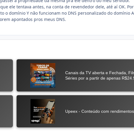
 e passei a propriedade da mesma pra ele dentro do meu servidor.
 que ele tentava antes, na conta de revendedor dele, até aí OK. Po
nto o domínio Y não funcionam no DNS personalizado do domínio A
forem apontados pros meus DNS.