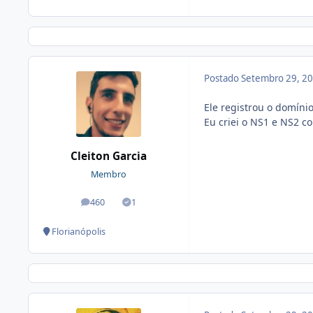
Postado
Setembro 29, 2
Ele registrou o domínio
Eu criei o NS1 e NS2 co
Cleiton Garcia
Membro
460
1
posts
Soluções
Florianópolis