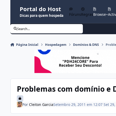
Ir para conteúdo
Portal do Host
Fóruns
Regras
Browse
Activ
Dicas para quem hospeda
Search...
Página Inicial
Hospedagem
Domínios & DNS
Probl
Problemas com domínio e 
Por
Cleiton Garcia
Setembro 29, 2011 em 12:07
Set 29,