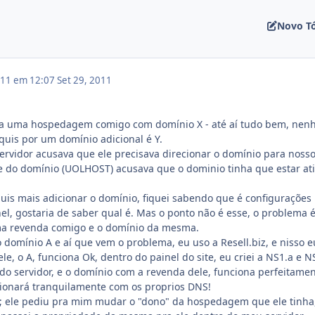
Novo T
011 em 12:07
Set 29, 2011
ia uma hospedagem comigo com domínio X - até aí tudo bem, ne
quis por um domínio adicional é Y.
servidor acusava que ele precisava direcionar o domínio para noss
nte do domínio (UOLHOST) acusava que o dominio tinha que estar at
quis mais adicionar o domínio, fiquei sabendo que é configurações
el, gostaria de saber qual é. Mas o ponto não é esse, o problema 
ma revenda comigo e o domínio da mesma.
 o domínio A e aí que vem o problema, eu uso a Resell.biz, e nisso e
e, o A, funciona Ok, dentro do painel do site, eu criei a NS1.a e N
 do servidor, e o domínio com a revenda dele, funciona perfeitamen
cionará tranquilamente com os proprios DNS!
 ele pediu pra mim mudar o "dono" da hospedagem que ele tinha