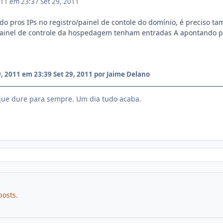
011 em 23:37
Set 29, 2011
 pros IPs no registro/painel de contole do domínio, é preciso t
ainel de controle da hospedagem tenham entradas A apontando p
, 2011 em 23:39
Set 29, 2011
por Jaime Delano
ue dure para sempre. Um dia tudo acaba.
posts.