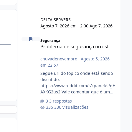
DELTA SERVERS
Agosto 7, 2026 em 12:00
Ago 7, 2026
Problema de segurança no csf
Segurança
Problema de segurança no csf
chuvadenovembro
·
Agosto 5, 2026
em 22:57
Segue url do topico onde está sendo
discutido:
https://www.reddit.com/r/cpanel/s/gH
AXKG2us2 Vale comentar que é um
topico do cpanel... Não sei como ta a
3 respostas
pegada no da.
336 visualizações