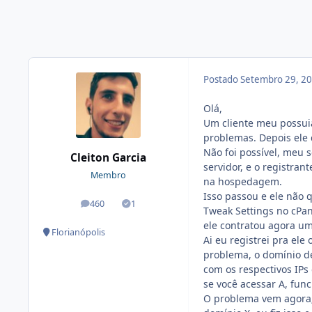
Postado
Setembro 29, 2
Olá,
Um cliente meu possu
problemas. Depois ele 
Não foi possível, meu 
Cleiton Garcia
servidor, e o registra
Membro
na hospedagem.
Isso passou e ele não 
460
1
posts
Soluções
Tweak Settings no cPan
ele contratou agora u
Florianópolis
Ai eu registrei pra ele
problema, o domínio del
com os respectivos IPs
se você acessar A, fun
O problema vem agora;