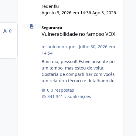
redenflu
Agosto 3, 2026 em 14:36
Ago 3, 2026
Vulnerabilidade no famoso VOX
Segurança
0
Vulnerabilidade no famoso VOX
msaulohenrique
·
Julho 30, 2026 em
14:54
Bom dia, pessoal! Estive ausente por
um tempo, mas estou de volta.
Gostaria de compartilhar com vocês
um relatório técnico e detalhado de
auditoria de segurança e
0 respostas
conformidade referente
341 visualizações
ao VOXPANEL (versão atualmente em
circulação e comercialização no
mercado). 1. Análise de Integridade
dos Arquivos Arquivo Tamanho
Conteúdo Identificado Integridade
video.zip 623.85 MB Painel de