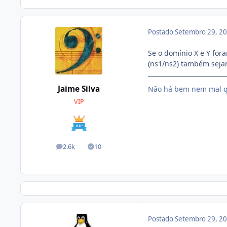
Postado
Setembro 29, 2
Se o domínio X e Y for
(ns1/ns2) também seja
Jaime Silva
Não há bem nem mal q
VIP
2.6k
10
posts
Soluções
Postado
Setembro 29, 2