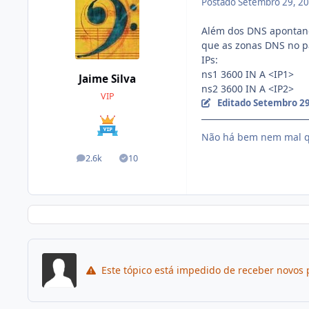
Postado
Setembro 29, 2
Além dos DNS apontando
que as zonas DNS no p
IPs:
ns1 3600 IN A <IP1>
Jaime Silva
ns2 3600 IN A <IP2>
VIP
Editado
Setembro 29
Não há bem nem mal q
2.6k
10
posts
Soluções
Este tópico está impedido de receber novos 