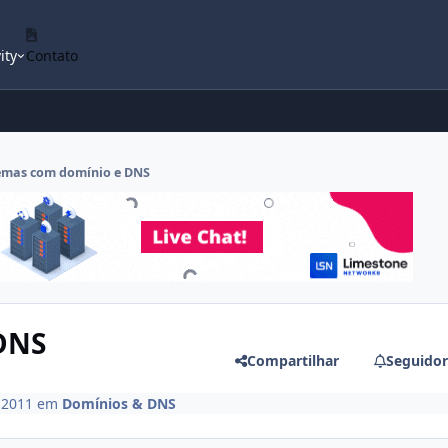
ity
Contato
emas com domínio e DNS
DNS
Compartilhar
Seguidor
 2011
em
Domínios & DNS