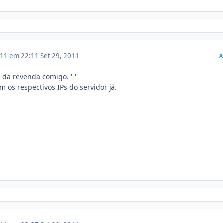
011 em 22:11
Set 29, 2011
A
 da revenda comigo. '-'
m os respectivos IPs do servidor já.