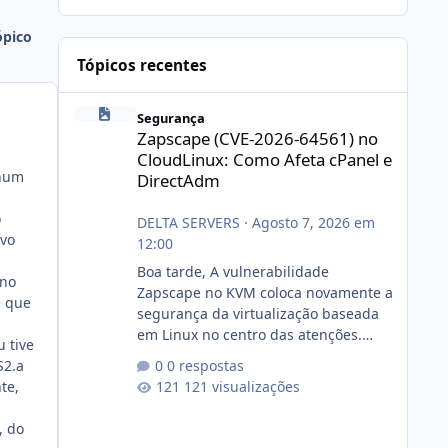
ópico
Tópicos recentes
Zapscape (CVE-2026-64561) no CloudLinux: Como Afeta cP
Segurança
Zapscape (CVE-2026-64561) no
CloudLinux: Como Afeta cPanel e
nhum
DirectAdm
o
DELTA SERVERS
·
Agosto 7, 2026 em
ivo
12:00
Boa tarde, A vulnerabilidade
 no
Zapscape no KVM coloca novamente a
é que
segurança da virtualização baseada
em Linux no centro das atenções.
u tive
https://cloudlinux.statuspage.io/incid
S2.a
0 respostas
ents/dlrxjx23zz5f Criamos uma breve
te,
121 visualizações
explicação:
https://www.deltaservers.com.br/blog
, do
/zapscape-cve-2026-64561/