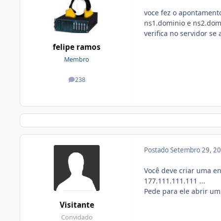
voce fez o apontamento
ns1.dominio e ns2.dom
verifica no servidor s
felipe ramos
Membro
238
posts
Postado
Setembro 29, 2
Você deve criar uma en
177.111.111.111 ...
Pede para ele abrir um
Visitante
Convidado