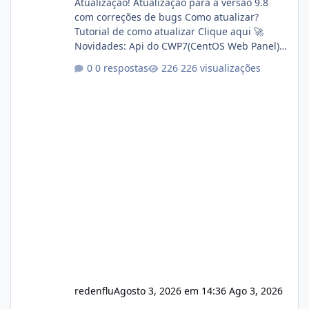
Atualização! Atualização para a versão 9.8
com correções de bugs Como atualizar?
Tutorial de como atualizar Clique aqui 🚀
Novidades: Api do CWP7(CentOS Web Panel)
Link publico para consulta de sub.dominio
0 respostas
226 visualizações
autorizado a usasr o isistem:
https://isistem.com.br/check-license/ Editor
de texto Html para e-mails enviados pelo
sistema 🛠️ Correções: Ajuste no memory limit
do instalador agora com filtros para ajudar o
usuário. Ajuste no valor de renovação de
registro de domínio Ajuste assinatura n
redenflu
Agosto 3, 2026 em 14:36
Ago 3, 2026