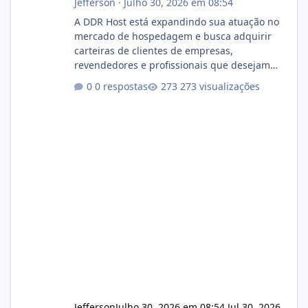
Jefferson
·
Julho 30, 2026 em 08:54
A DDR Host está expandindo sua atuação no
mercado de hospedagem e busca adquirir
carteiras de clientes de empresas,
revendedores e profissionais que desejam
encerrar suas atividades ou reduzir sua
0 respostas
273 visualizações
operação. Se você possui clientes ativos de
hospedagem de sites, hospedagem revenda
(cPanel, DirectAdmin ou Plesk), podemos
apresentar uma proposta justa, transparente
e com total sigilo durante todo o processo. O
que buscamos Estamos interessados
principalmente em: Carteiras de clientes de
Hospedagem
Jefferson
Julho 30, 2026 em 08:54
Jul 30, 2026