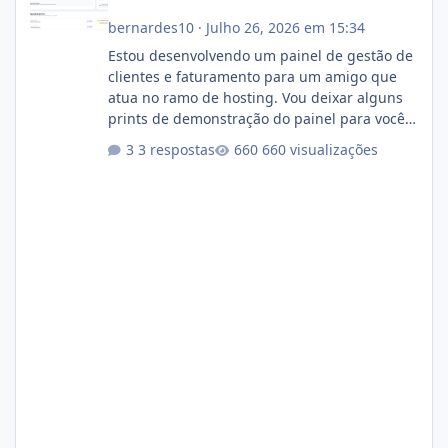
bernardes10
·
Julho 26, 2026 em 15:34
Estou desenvolvendo um painel de gestão de
clientes e faturamento para um amigo que
atua no ramo de hosting. Vou deixar alguns
prints de demonstração do painel para vocês
darem a opinião de vocês. O sistema já está
3 respostas
660 visualizações
com cerca de 80% concluído e conta com
gerenciamento de servidores de jogos, VPS e
hospedagem cPanel. Fico no aguardo do
feedback de vocês. TMJ! 🚀 Aceito críticas
construtivas!