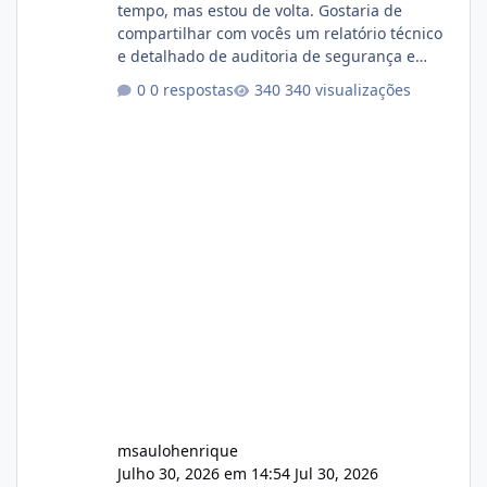
tempo, mas estou de volta. Gostaria de
compartilhar com vocês um relatório técnico
e detalhado de auditoria de segurança e
conformidade referente ao VOXPANEL (versão
0 respostas
340 visualizações
atualmente em circulação e comercialização
no mercado). 1. Análise de Integridade dos
Arquivos Arquivo Tamanho Conteúdo
Identificado Integridade video.zip 623.85 MB
Painel de streaming de vídeo, binários
Wowza, FFmpeg e scripts AlmaLinux Íntegro
audio.zip 507.08 MB Painel PHP de áudio,
AutoDJ,
msaulohenrique
Julho 30, 2026 em 14:54
Jul 30, 2026