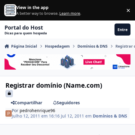
Ir para conteúdo
View in the app
×
Di
A better way to browse.
Learn more
.
Portal do Host
Entre
Dicas para quem hospeda
Página Inicial
Hospedagem
Domínios & DNS
Registrar
Registrar domínio (Name.com)
Compartilhar
Seguidores
Por
pedrohenrique96
Julho 12, 2011 em 16:16
Jul 12, 2011
em
Domínios & DNS