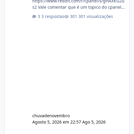
https://www.reddit.com/r/cpanel/s/gHAXKG2u
s2 Vale comentar que é um topico do cpanel...
Não sei como ta a pegada no da.
3 respostas
301 visualizações
chuvadenovembro
Agosto 5, 2026 em 22:57
Ago 5, 2026