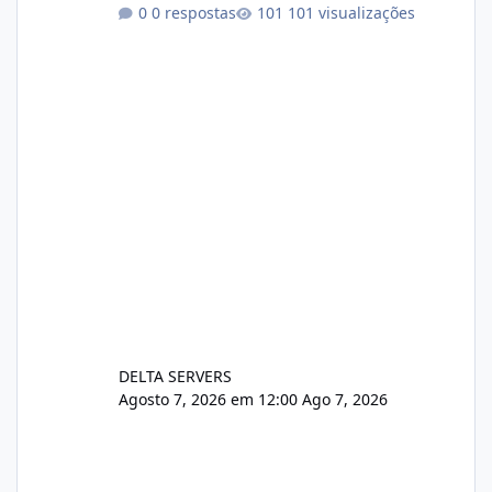
https://cloudlinux.statuspage.io/incidents/dlr
0 respostas
101 visualizações
xjx23zz5f Criamos uma breve explicação:
https://www.deltaservers.com.br/blog/zapsca
pe-cve-2026-64561/
DELTA SERVERS
Agosto 7, 2026 em 12:00
Ago 7, 2026