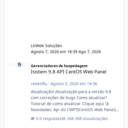
LtiWeb Soluções
Agosto 7, 2026 em 18:39
Ago 7, 2026
Isistem 9.8 API CentOS Web Panel
Gerenciadores de hospedagem
Isistem 9.8 API CentOS Web Panel
redenflu
·
Agosto 3, 2026 em 14:36
Atualização! Atualização para a versão 9.8
com correções de bugs Como atualizar?
Tutorial de como atualizar Clique aqui 🚀
Novidades: Api do CWP7(CentOS Web Panel)
Link publico para consulta de sub.dominio
0 respostas
268 visualizações
autorizado a usasr o isistem:
https://isistem.com.br/check-license/ Editor