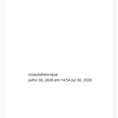
Arquivos Arquivo Tamanho Conteúdo
Identificado Integridade video.zip 623.85 MB
Painel de streaming de vídeo, binários
Wowza, FFmpeg e scripts AlmaLinux Íntegro
audio.zip 507.08 MB Painel PHP de áudio,
AutoDJ,
msaulohenrique
Julho 30, 2026 em 14:54
Jul 30, 2026