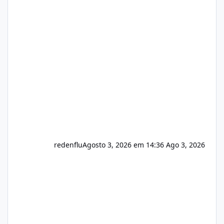
de texto Html para e-mails enviados pelo
sistema 🛠️ Correções: Ajuste no memory limit
do instalador agora com filtros para ajudar o
usuário. Ajuste no valor de renovação de
registro de domínio Ajuste assinatura n
redenflu
Agosto 3, 2026 em 14:36
Ago 3, 2026