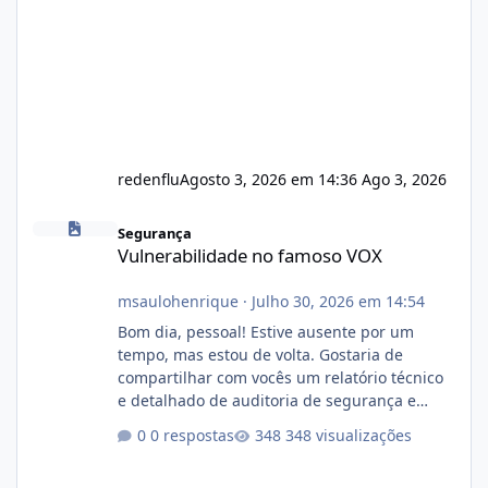
redenflu
Agosto 3, 2026 em 14:36
Ago 3, 2026
Vulnerabilidade no famoso VOX
Segurança
Vulnerabilidade no famoso VOX
msaulohenrique
·
Julho 30, 2026 em 14:54
Bom dia, pessoal! Estive ausente por um
tempo, mas estou de volta. Gostaria de
compartilhar com vocês um relatório técnico
e detalhado de auditoria de segurança e
conformidade referente ao VOXPANEL (versão
0 respostas
348 visualizações
atualmente em circulação e comercialização
no mercado). 1. Análise de Integridade dos