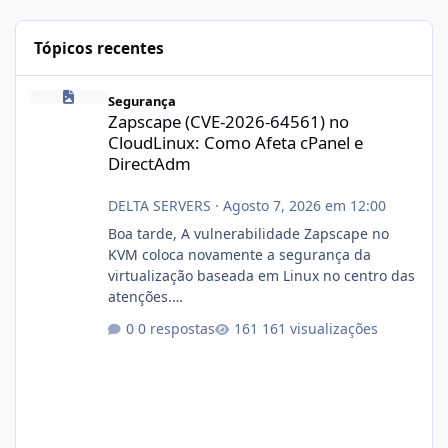
Tópicos recentes
Zapscape (CVE-2026-64561) no CloudLinux: Como Afeta cPanel e
Segurança
Zapscape (CVE-2026-64561) no
CloudLinux: Como Afeta cPanel e
DirectAdm
DELTA SERVERS
·
Agosto 7, 2026 em 12:00
Boa tarde, A vulnerabilidade Zapscape no
KVM coloca novamente a segurança da
virtualização baseada em Linux no centro das
atenções.
https://cloudlinux.statuspage.io/incidents/dlr
0 respostas
161 visualizações
xjx23zz5f Criamos uma breve explicação:
https://www.deltaservers.com.br/blog/zapsca
pe-cve-2026-64561/