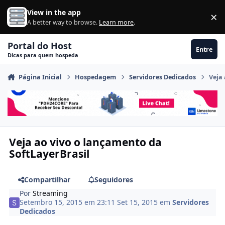
Ir para conteúdo
View in the app
×
Di
A better way to browse.
Learn more
.
Portal do Host
Entre
Dicas para quem hospeda
Página Inicial
Hospedagem
Servidores Dedicados
Veja
Veja ao vivo o lançamento da
SoftLayerBrasil
Compartilhar
Seguidores
Por
Streaming
Setembro 15, 2015 em 23:11
Set 15, 2015
em
Servidores
Dedicados