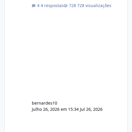
darem a opinião de vocês. O sistema já está
4 respostas
728 visualizações
com cerca de 80% concluído e conta com
gerenciamento de servidores de jogos, VPS e
hospedagem cPanel. Fico no aguardo do
feedback de vocês. TMJ! 🚀 Aceito críticas
construtivas!
bernardes10
Julho 26, 2026 em 15:34
Jul 26, 2026