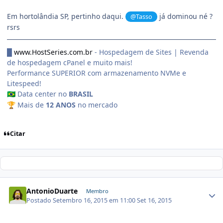
Em hortolândia SP, pertinho daqui.
já dominou né ?
@Tasso
rsrs
█
www.HostSeries.com.br
- Hospedagem de Sites | Revenda
de hospedagem cPanel e muito mais!
Performance SUPERIOR com armazenamento NVMe e
Litespeed!
Data center no
BRASIL
🇧🇷
Mais de
12 ANOS
no mercado
🏆
Citar
AntonioDuarte
Membro
Postado
Setembro 16, 2015 em 11:00
Set 16, 2015