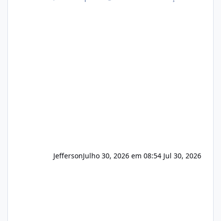
operação. Se você possui clientes ativos de
hospedagem de sites, hospedagem revenda
(cPanel, DirectAdmin ou Plesk), podemos
apresentar uma proposta justa, transparente
e com total sigilo durante todo o processo. O
que buscamos Estamos interessados
principalmente em: Carteiras de clientes de
Hospedagem
Jefferson
Julho 30, 2026 em 08:54
Jul 30, 2026