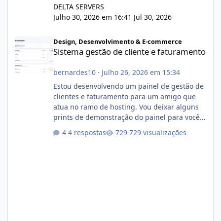
DELTA SERVERS
Julho 30, 2026 em 16:41
Jul 30, 2026
Sistema gestão de cliente e faturamento
Design, Desenvolvimento & E-commerce
Sistema gestão de cliente e faturamento
bernardes10
·
Julho 26, 2026 em 15:34
Estou desenvolvendo um painel de gestão de
clientes e faturamento para um amigo que
atua no ramo de hosting. Vou deixar alguns
prints de demonstração do painel para vocês
darem a opinião de vocês. O sistema já está
4 respostas
729 visualizações
com cerca de 80% concluído e conta com
gerenciamento de servidores de jogos, VPS e
hospedagem cPanel. Fico no aguardo do
feedback de vocês. TMJ! 🚀 Aceito críticas
construtivas!