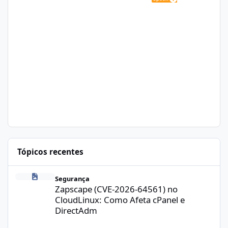
Tópicos recentes
Zapscape (CVE-2026-64561) no CloudLinux: Como Afeta cPanel e
Segurança
Zapscape (CVE-2026-64561) no
CloudLinux: Como Afeta cPanel e
DirectAdm