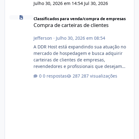
Julho 30, 2026 em 14:54
Jul 30, 2026
Compra de carteiras de clientes
Classificados para venda/compra de empresas
Compra de carteiras de clientes
Jefferson
·
Julho 30, 2026 em 08:54
A DDR Host está expandindo sua atuação no
mercado de hospedagem e busca adquirir
carteiras de clientes de empresas,
revendedores e profissionais que desejam
encerrar suas atividades ou reduzir sua
0 respostas
287 visualizações
operação. Se você possui clientes ativos de
hospedagem de sites, hospedagem revenda
(cPanel, DirectAdmin ou Plesk), podemos
apresentar uma proposta justa, transparente
e com total sigilo durante todo o processo. O
que buscamos Estamos interessados
principalmente em: Carteiras de clientes de
Hospedagem