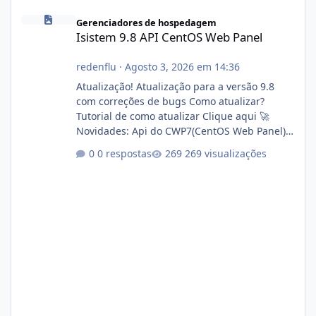
Isistem 9.8 API CentOS Web Panel
Gerenciadores de hospedagem
Isistem 9.8 API CentOS Web Panel
redenflu
·
Agosto 3, 2026 em 14:36
Atualização! Atualização para a versão 9.8
com correções de bugs Como atualizar?
Tutorial de como atualizar Clique aqui 🚀
Novidades: Api do CWP7(CentOS Web Panel)
Link publico para consulta de sub.dominio
0 respostas
269 visualizações
autorizado a usasr o isistem:
https://isistem.com.br/check-license/ Editor
de texto Html para e-mails enviados pelo
sistema 🛠️ Correções: Ajuste no memory limit
do instalador agora com filtros para ajudar o
usuário. Ajuste no valor de renovação de
registro de domínio Ajuste assinatura n