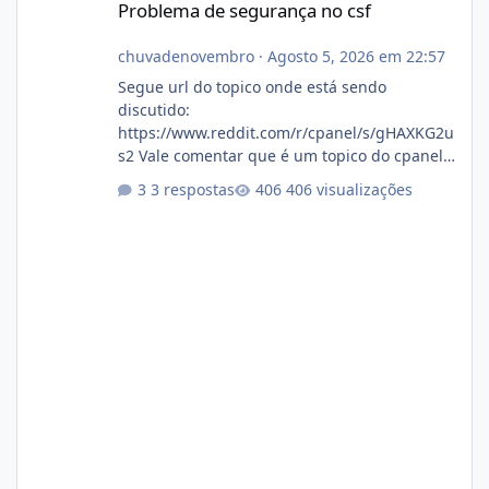
Problema de segurança no csf
chuvadenovembro
·
Agosto 5, 2026 em 22:57
Segue url do topico onde está sendo
discutido:
https://www.reddit.com/r/cpanel/s/gHAXKG2u
s2 Vale comentar que é um topico do cpanel...
Não sei como ta a pegada no da.
3 respostas
406 visualizações