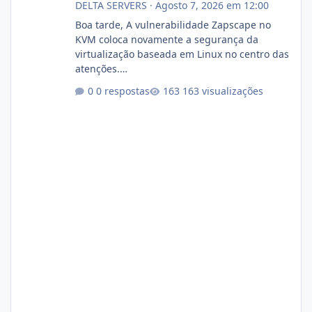
DELTA SERVERS
·
Agosto 7, 2026 em 12:00
Boa tarde, A vulnerabilidade Zapscape no
KVM coloca novamente a segurança da
virtualização baseada em Linux no centro das
atenções.
https://cloudlinux.statuspage.io/incidents/dlr
0 respostas
163 visualizações
xjx23zz5f Criamos uma breve explicação:
https://www.deltaservers.com.br/blog/zapsca
pe-cve-2026-64561/