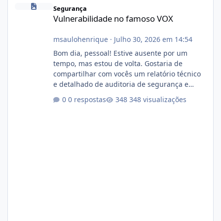
Vulnerabilidade no famoso VOX
Segurança
Vulnerabilidade no famoso VOX
msaulohenrique
·
Julho 30, 2026 em 14:54
Bom dia, pessoal! Estive ausente por um
tempo, mas estou de volta. Gostaria de
compartilhar com vocês um relatório técnico
e detalhado de auditoria de segurança e
conformidade referente ao VOXPANEL (versão
0 respostas
348 visualizações
atualmente em circulação e comercialização
no mercado). 1. Análise de Integridade dos
Arquivos Arquivo Tamanho Conteúdo
Identificado Integridade video.zip 623.85 MB
Painel de streaming de vídeo, binários
Wowza, FFmpeg e scripts AlmaLinux Íntegro
audio.zip 507.08 MB Painel PHP de áudio,
AutoDJ,