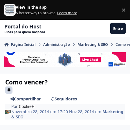
Ir para conteúdo
View in the app
×
Di
A better way to browse.
Learn more
.
Portal do Host
Entre
Dicas para quem hospeda
Página Inicial
Administração
Marketing & SEO
Como v
Como vencer?
Compartilhar
Seguidores
Por
CookieH
Novembro 28, 2014 em 17:20
Nov 28, 2014
em
Marketing
& SEO