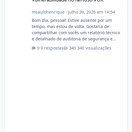
msaulohenrique
·
Julho 30, 2026 em 14:54
Bom dia, pessoal! Estive ausente por um
tempo, mas estou de volta. Gostaria de
compartilhar com vocês um relatório técnico
e detalhado de auditoria de segurança e
conformidade referente ao VOXPANEL (versão
0 respostas
340 visualizações
atualmente em circulação e comercialização
no mercado). 1. Análise de Integridade dos
Arquivos Arquivo Tamanho Conteúdo
Identificado Integridade video.zip 623.85 MB
Painel de streaming de vídeo, binários
Wowza, FFmpeg e scripts AlmaLinux Íntegro
audio.zip 507.08 MB Painel PHP de áudio,
AutoDJ,