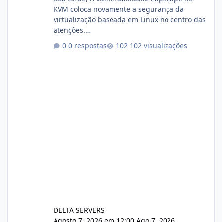
KVM coloca novamente a segurança da
virtualização baseada em Linux no centro das
atenções.
https://cloudlinux.statuspage.io/incidents/dlr
0 respostas
102 visualizações
xjx23zz5f Criamos uma breve explicação:
https://www.deltaservers.com.br/blog/zapsca
pe-cve-2026-64561/
DELTA SERVERS
Agosto 7, 2026 em 12:00
Ago 7, 2026