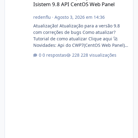
Isistem 9.8 API CentOS Web Panel
redenflu
·
Agosto 3, 2026 em 14:36
Atualização! Atualização para a versão 9.8
com correções de bugs Como atualizar?
Tutorial de como atualizar Clique aqui 🚀
Novidades: Api do CWP7(CentOS Web Panel)
Link publico para consulta de sub.dominio
0 respostas
228 visualizações
autorizado a usasr o isistem:
https://isistem.com.br/check-license/ Editor
de texto Html para e-mails enviados pelo
sistema 🛠️ Correções: Ajuste no memory limit
do instalador agora com filtros para ajudar o
usuário. Ajuste no valor de renovação de
registro de domínio Ajuste assinatura n