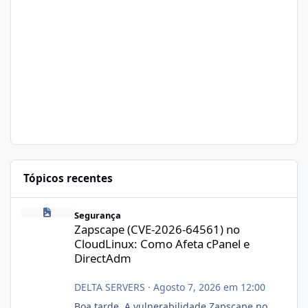
Tópicos recentes
Zapscape (CVE-2026-64561) no CloudLinux: Como Afeta cPanel e
Segurança
Zapscape (CVE-2026-64561) no
CloudLinux: Como Afeta cPanel e
DirectAdm
DELTA SERVERS
·
Agosto 7, 2026 em 12:00
Boa tarde, A vulnerabilidade Zapscape no