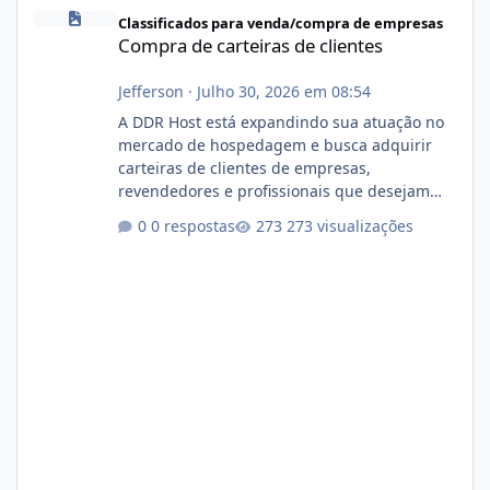
Compra de carteiras de clientes
Classificados para venda/compra de empresas
Compra de carteiras de clientes
Jefferson
·
Julho 30, 2026 em 08:54
A DDR Host está expandindo sua atuação no
mercado de hospedagem e busca adquirir
carteiras de clientes de empresas,
revendedores e profissionais que desejam
encerrar suas atividades ou reduzir sua
0 respostas
273 visualizações
operação. Se você possui clientes ativos de
hospedagem de sites, hospedagem revenda
(cPanel, DirectAdmin ou Plesk), podemos
apresentar uma proposta justa, transparente
e com total sigilo durante todo o processo. O
que buscamos Estamos interessados
principalmente em: Carteiras de clientes de
Hospedagem