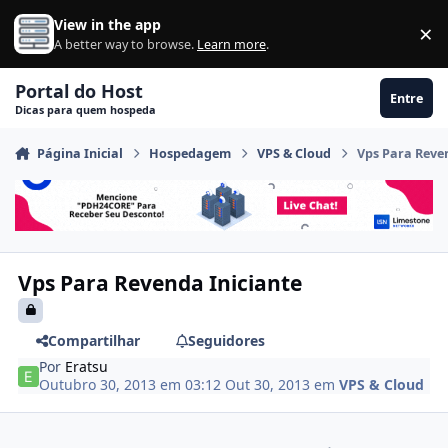
Ir para conteúdo
View in the app
×
Di
A better way to browse.
Learn more
.
Portal do Host
Entre
Dicas para quem hospeda
Página Inicial
Hospedagem
VPS & Cloud
Vps Para Reve
Vps Para Revenda Iniciante
Compartilhar
Seguidores
Por
Eratsu
Outubro 30, 2013 em 03:12
Out 30, 2013
em
VPS & Cloud