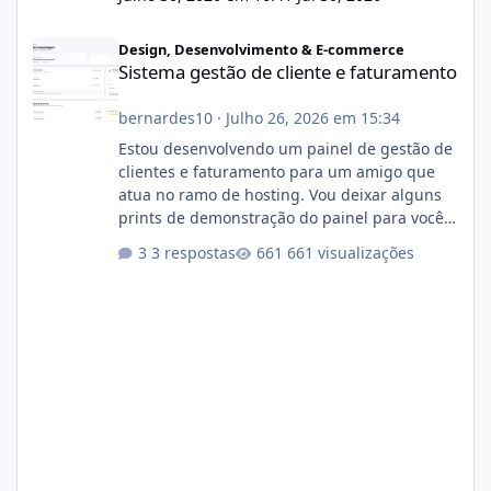
Sistema gestão de cliente e faturamento
Design, Desenvolvimento & E-commerce
Sistema gestão de cliente e faturamento
bernardes10
·
Julho 26, 2026 em 15:34
Estou desenvolvendo um painel de gestão de
clientes e faturamento para um amigo que
atua no ramo de hosting. Vou deixar alguns
prints de demonstração do painel para vocês
darem a opinião de vocês. O sistema já está
3 respostas
661 visualizações
com cerca de 80% concluído e conta com
gerenciamento de servidores de jogos, VPS e
hospedagem cPanel. Fico no aguardo do
feedback de vocês. TMJ! 🚀 Aceito críticas
construtivas!