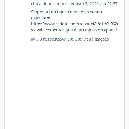
chuvadenovembro
·
Agosto 5, 2026 em 22:57
Segue url do topico onde está sendo
discutido:
https://www.reddit.com/r/cpanel/s/gHAXKG2u
s2 Vale comentar que é um topico do cpanel...
Não sei como ta a pegada no da.
3 respostas
305 visualizações