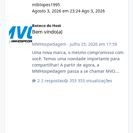
mlblopes1995
Agosto 3, 2026 em 23:24
Ago 3, 2026
Bem vindo(a)
Boteco do Host
Bem vindo(a)
MMHospedagem
·
Julho 25, 2026 em 17:59
Uma nova marca, o mesmo compromisso com
você. Temos uma novidade importante para
compartilhar! A partir de agora, a
MMHospedagem passa a se chamar MVO.
Essa mudança representa a evolução natural
2 respostas
353 visualizações
da nossa empresa. Ao longo dos anos,
expandimos nossa atuação para muito além
da hospedagem de sites, oferecendo
soluções em cloud, infraestrutura, segurança,
servidores, conectividade e tecnologia para
empresas de todos os portes. Nossa nova
identidade acompanha esse crescimento,
mantendo tudo aquilo qu