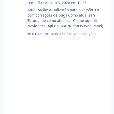
redenflu
·
Agosto 3, 2026 em 14:36
Atualização! Atualização para a versão 9.8
com correções de bugs Como atualizar?
Tutorial de como atualizar Clique aqui 🚀
Novidades: Api do CWP7(CentOS Web Panel)
Link publico para consulta de sub.dominio
0 respostas
161 visualizações
autorizado a usasr o isistem:
https://isistem.com.br/check-license/ Editor
de texto Html para e-mails enviados pelo
sistema 🛠️ Correções: Ajuste no memory limit
do instalador agora com filtros para ajudar o
usuário. Ajuste no valor de renovação de
registro de domínio Ajuste assinatura n