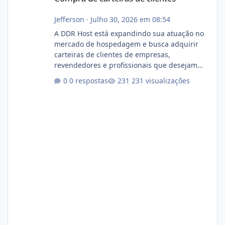
Jefferson
·
Julho 30, 2026 em 08:54
A DDR Host está expandindo sua atuação no
mercado de hospedagem e busca adquirir
carteiras de clientes de empresas,
revendedores e profissionais que desejam
encerrar suas atividades ou reduzir sua
0 respostas
231 visualizações
operação. Se você possui clientes ativos de
hospedagem de sites, hospedagem revenda
(cPanel, DirectAdmin ou Plesk), podemos
apresentar uma proposta justa, transparente
e com total sigilo durante todo o processo. O
que buscamos Estamos interessados
principalmente em: Carteiras de clientes de
Hospedagem