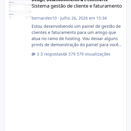
Sistema gestão de cliente e faturamento
bernardes10
·
Julho 26, 2026 em 15:34
Estou desenvolvendo um painel de gestão de
clientes e faturamento para um amigo que
atua no ramo de hosting. Vou deixar alguns
prints de demonstração do painel para vocês
darem a opinião de vocês. O sistema já está
3 respostas
579 visualizações
com cerca de 80% concluído e conta com
gerenciamento de servidores de jogos, VPS e
hospedagem cPanel. Fico no aguardo do
feedback de vocês. TMJ! 🚀 Aceito críticas
construtivas!