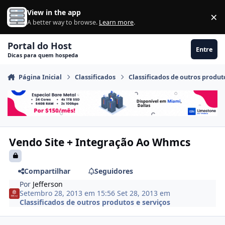
Ir para conteúdo
View in the app
×
Di
A better way to browse.
Learn more
.
Portal do Host
Entre
Dicas para quem hospeda
Página Inicial
Classificados
Classificados de outros produt
Vendo Site + Integração Ao Whmcs
Compartilhar
Seguidores
Por
Jefferson
Setembro 28, 2013 em 15:56
Set 28, 2013
em
Classificados de outros produtos e serviços