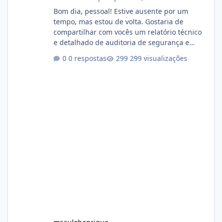
Bom dia, pessoal! Estive ausente por um
tempo, mas estou de volta. Gostaria de
compartilhar com vocês um relatório técnico
e detalhado de auditoria de segurança e
conformidade referente ao VOXPANEL (versão
0 respostas
299 visualizações
atualmente em circulação e comercialização
no mercado). 1. Análise de Integridade dos
Arquivos Arquivo Tamanho Conteúdo
Identificado Integridade video.zip 623.85 MB
Painel de streaming de vídeo, binários
Wowza, FFmpeg e scripts AlmaLinux Íntegro
audio.zip 507.08 MB Painel PHP de áudio,
AutoDJ,