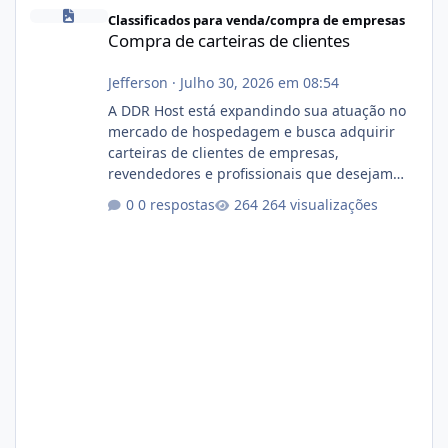
Compra de carteiras de clientes
Classificados para venda/compra de empresas
Compra de carteiras de clientes
Jefferson
·
Julho 30, 2026 em 08:54
A DDR Host está expandindo sua atuação no
mercado de hospedagem e busca adquirir
carteiras de clientes de empresas,
revendedores e profissionais que desejam
encerrar suas atividades ou reduzir sua
0 respostas
264 visualizações
operação. Se você possui clientes ativos de
hospedagem de sites, hospedagem revenda
(cPanel, DirectAdmin ou Plesk), podemos
apresentar uma proposta justa, transparente
e com total sigilo durante todo o processo. O
que buscamos Estamos interessados
principalmente em: Carteiras de clientes de
Hospedagem