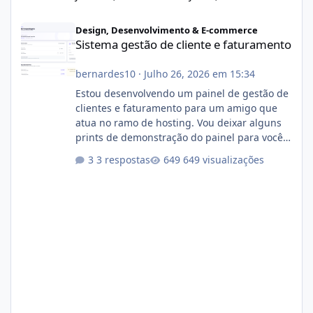
Sistema gestão de cliente e faturamento
Design, Desenvolvimento & E-commerce
Sistema gestão de cliente e faturamento
bernardes10
·
Julho 26, 2026 em 15:34
Estou desenvolvendo um painel de gestão de
clientes e faturamento para um amigo que
atua no ramo de hosting. Vou deixar alguns
prints de demonstração do painel para vocês
darem a opinião de vocês. O sistema já está
3 respostas
649 visualizações
com cerca de 80% concluído e conta com
gerenciamento de servidores de jogos, VPS e
hospedagem cPanel. Fico no aguardo do
feedback de vocês. TMJ! 🚀 Aceito críticas
construtivas!