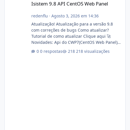
Isistem 9.8 API CentOS Web Panel
redenflu
·
Agosto 3, 2026 em 14:36
Atualização! Atualização para a versão 9.8
com correções de bugs Como atualizar?
Tutorial de como atualizar Clique aqui 🚀
Novidades: Api do CWP7(CentOS Web Panel)
Link publico para consulta de sub.dominio
0 respostas
218 visualizações
autorizado a usasr o isistem:
https://isistem.com.br/check-license/ Editor
de texto Html para e-mails enviados pelo
sistema 🛠️ Correções: Ajuste no memory limit
do instalador agora com filtros para ajudar o
usuário. Ajuste no valor de renovação de
registro de domínio Ajuste assinatura n