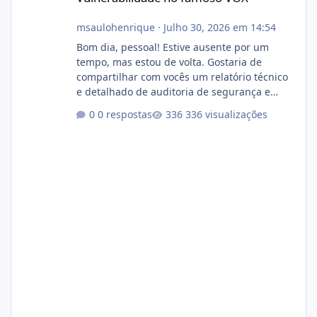
msaulohenrique
·
Julho 30, 2026 em 14:54
Bom dia, pessoal! Estive ausente por um
tempo, mas estou de volta. Gostaria de
compartilhar com vocês um relatório técnico
e detalhado de auditoria de segurança e
conformidade referente ao VOXPANEL (versão
0 respostas
336 visualizações
atualmente em circulação e comercialização
no mercado). 1. Análise de Integridade dos
Arquivos Arquivo Tamanho Conteúdo
Identificado Integridade video.zip 623.85 MB
Painel de streaming de vídeo, binários
Wowza, FFmpeg e scripts AlmaLinux Íntegro
audio.zip 507.08 MB Painel PHP de áudio,
AutoDJ,