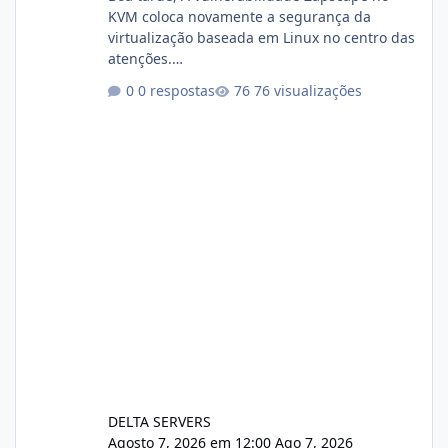
KVM coloca novamente a segurança da
virtualização baseada em Linux no centro das
atenções.
https://cloudlinux.statuspage.io/incidents/dlr
0 respostas
76 visualizações
xjx23zz5f Criamos uma breve explicação:
https://www.deltaservers.com.br/blog/zapsca
pe-cve-2026-64561/
DELTA SERVERS
Agosto 7, 2026 em 12:00
Ago 7, 2026