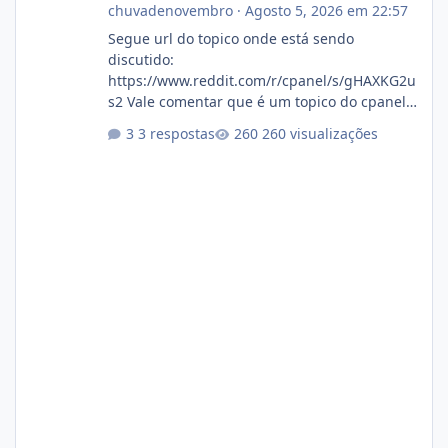
chuvadenovembro
·
Agosto 5, 2026 em 22:57
Segue url do topico onde está sendo
discutido:
https://www.reddit.com/r/cpanel/s/gHAXKG2u
s2 Vale comentar que é um topico do cpanel...
Não sei como ta a pegada no da.
3 respostas
260 visualizações