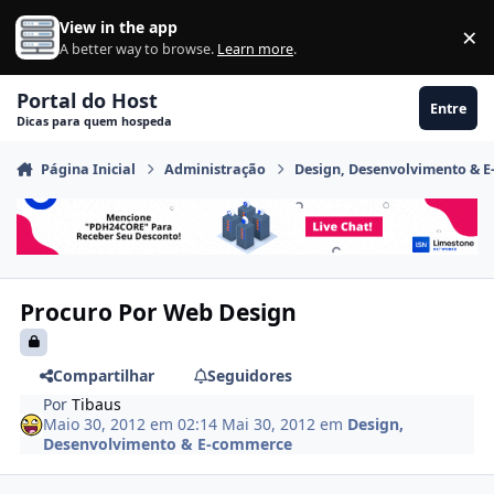
Ir para conteúdo
View in the app
×
Di
A better way to browse.
Learn more
.
Portal do Host
Entre
Dicas para quem hospeda
Página Inicial
Administração
Design, Desenvolvimento & 
Procuro Por Web Design
Compartilhar
Seguidores
Por
Tibaus
Maio 30, 2012 em 02:14
Mai 30, 2012
em
Design,
Desenvolvimento & E-commerce