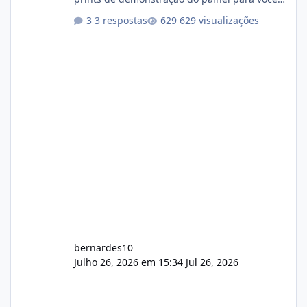
darem a opinião de vocês. O sistema já está
3 respostas
629 visualizações
com cerca de 80% concluído e conta com
gerenciamento de servidores de jogos, VPS e
hospedagem cPanel. Fico no aguardo do
feedback de vocês. TMJ! 🚀 Aceito críticas
construtivas!
bernardes10
Julho 26, 2026 em 15:34
Jul 26, 2026