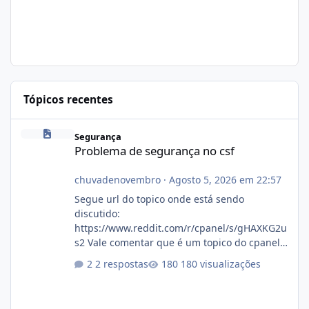
Tópicos recentes
Problema de segurança no csf
Segurança
Problema de segurança no csf
chuvadenovembro
·
Agosto 5, 2026 em 22:57
Segue url do topico onde está sendo
discutido:
https://www.reddit.com/r/cpanel/s/gHAXKG2u
s2 Vale comentar que é um topico do cpanel...
Não sei como ta a pegada no da.
2 respostas
180 visualizações