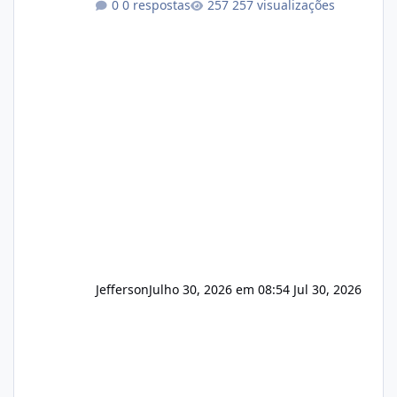
0 respostas
257 visualizações
operação. Se você possui clientes ativos de
hospedagem de sites, hospedagem revenda
(cPanel, DirectAdmin ou Plesk), podemos
apresentar uma proposta justa, transparente
e com total sigilo durante todo o processo. O
que buscamos Estamos interessados
principalmente em: Carteiras de clientes de
Hospedagem
Jefferson
Julho 30, 2026 em 08:54
Jul 30, 2026