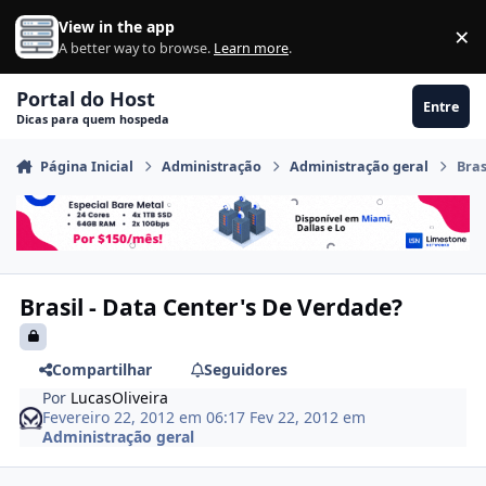
Ir para conteúdo
View in the app
×
Di
A better way to browse.
Learn more
.
Portal do Host
Entre
Dicas para quem hospeda
Página Inicial
Administração
Administração geral
Bras
Brasil - Data Center's De Verdade?
Compartilhar
Seguidores
Por
LucasOliveira
Fevereiro 22, 2012 em 06:17
Fev 22, 2012
em
Administração geral