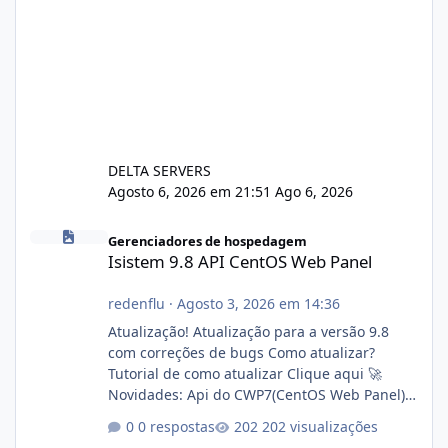
DELTA SERVERS
Agosto 6, 2026 em 21:51
Ago 6, 2026
Isistem 9.8 API CentOS Web Panel
Gerenciadores de hospedagem
Isistem 9.8 API CentOS Web Panel
redenflu
·
Agosto 3, 2026 em 14:36
Atualização! Atualização para a versão 9.8
com correções de bugs Como atualizar?
Tutorial de como atualizar Clique aqui 🚀
Novidades: Api do CWP7(CentOS Web Panel)
Link publico para consulta de sub.dominio
0 respostas
202 visualizações
autorizado a usasr o isistem: