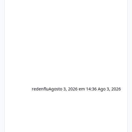
https://isistem.com.br/check-license/ Editor
de texto Html para e-mails enviados pelo
sistema 🛠️ Correções: Ajuste no memory limit
do instalador agora com filtros para ajudar o
usuário. Ajuste no valor de renovação de
registro de domínio Ajuste assinatura n
redenflu
Agosto 3, 2026 em 14:36
Ago 3, 2026