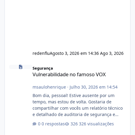
redenflu
Agosto 3, 2026 em 14:36
Ago 3, 2026
Vulnerabilidade no famoso VOX
Segurança
Vulnerabilidade no famoso VOX
msaulohenrique
·
Julho 30, 2026 em 14:54
Bom dia, pessoal! Estive ausente por um
tempo, mas estou de volta. Gostaria de
compartilhar com vocês um relatório técnico
e detalhado de auditoria de segurança e
conformidade referente ao VOXPANEL (versão
0 respostas
326 visualizações
atualmente em circulação e comercialização
no mercado). 1. Análise de Integridade dos