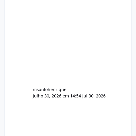
Arquivos Arquivo Tamanho Conteúdo
Identificado Integridade video.zip 623.85 MB
Painel de streaming de vídeo, binários
Wowza, FFmpeg e scripts AlmaLinux Íntegro
audio.zip 507.08 MB Painel PHP de áudio,
AutoDJ,
msaulohenrique
Julho 30, 2026 em 14:54
Jul 30, 2026