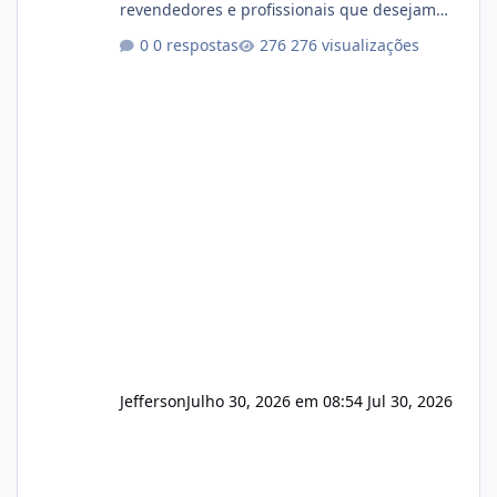
revendedores e profissionais que desejam
encerrar suas atividades ou reduzir sua
0 respostas
276 visualizações
operação. Se você possui clientes ativos de
hospedagem de sites, hospedagem revenda
(cPanel, DirectAdmin ou Plesk), podemos
apresentar uma proposta justa, transparente
e com total sigilo durante todo o processo. O
que buscamos Estamos interessados
principalmente em: Carteiras de clientes de
Hospedagem
Jefferson
Julho 30, 2026 em 08:54
Jul 30, 2026