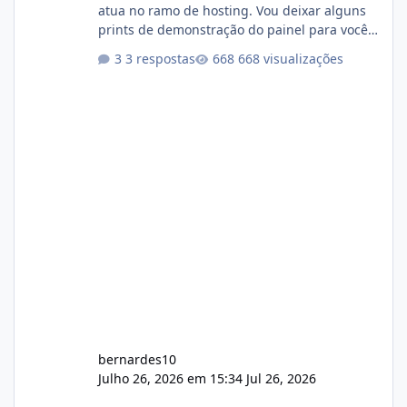
atua no ramo de hosting. Vou deixar alguns
prints de demonstração do painel para vocês
darem a opinião de vocês. O sistema já está
3 respostas
668 visualizações
com cerca de 80% concluído e conta com
gerenciamento de servidores de jogos, VPS e
hospedagem cPanel. Fico no aguardo do
feedback de vocês. TMJ! 🚀 Aceito críticas
construtivas!
bernardes10
Julho 26, 2026 em 15:34
Jul 26, 2026