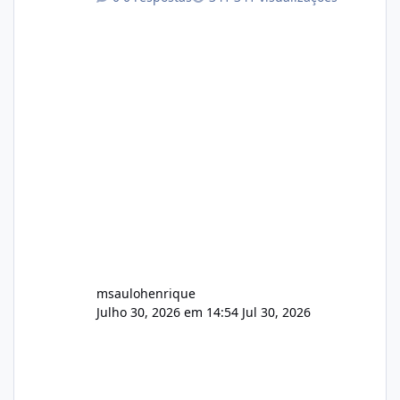
atualmente em circulação e comercialização
no mercado). 1. Análise de Integridade dos
Arquivos Arquivo Tamanho Conteúdo
Identificado Integridade video.zip 623.85 MB
Painel de streaming de vídeo, binários
Wowza, FFmpeg e scripts AlmaLinux Íntegro
audio.zip 507.08 MB Painel PHP de áudio,
AutoDJ,
msaulohenrique
Julho 30, 2026 em 14:54
Jul 30, 2026