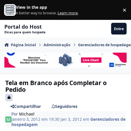
Ir para conteúdo
View in the app
×
Di
A better way to browse.
Learn more
.
Portal do Host
Entre
Dicas para quem hospeda
Página Inicial
Administração
Gerenciadores de hospedag
Tela em Branco após Completar o
Pedido
Compartilhar
Seguidores
Por
Michael
Janeiro 3, 2012 em 19:30
Jan 3, 2012
em
Gerenciadores de
hospedagem