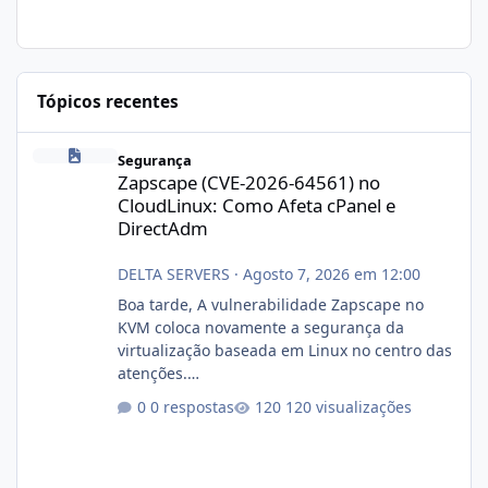
Tópicos recentes
Zapscape (CVE-2026-64561) no CloudLinux: Como Afeta cPanel e
Segurança
Zapscape (CVE-2026-64561) no
CloudLinux: Como Afeta cPanel e
DirectAdm
DELTA SERVERS
·
Agosto 7, 2026 em 12:00
Boa tarde, A vulnerabilidade Zapscape no
KVM coloca novamente a segurança da
virtualização baseada em Linux no centro das
atenções.
https://cloudlinux.statuspage.io/incidents/dlr
0 respostas
120 visualizações
xjx23zz5f Criamos uma breve explicação:
https://www.deltaservers.com.br/blog/zapsca
pe-cve-2026-64561/