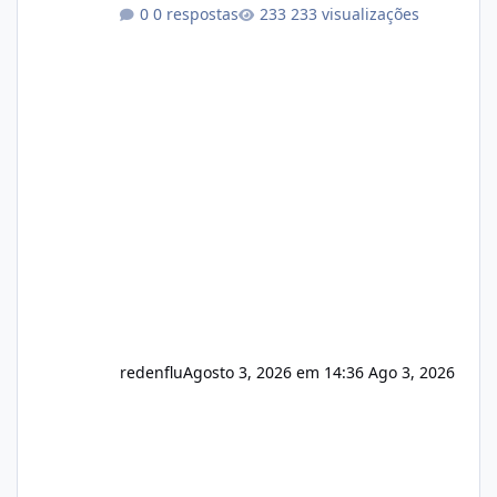
Link publico para consulta de sub.dominio
0 respostas
233 visualizações
autorizado a usasr o isistem:
https://isistem.com.br/check-license/ Editor
de texto Html para e-mails enviados pelo
sistema 🛠️ Correções: Ajuste no memory limit
do instalador agora com filtros para ajudar o
usuário. Ajuste no valor de renovação de
registro de domínio Ajuste assinatura n
redenflu
Agosto 3, 2026 em 14:36
Ago 3, 2026