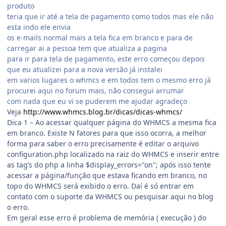
produto
teria que ir até a tela de pagamento como todos mas ele não
esta indo ele envia
os e-mails normal mais a tela fica em branco e para de
carregar ai a pessoa tem que atualiza a pagina
para ir para tela de pagamento, este erro começou depois
que eu atualizei para a nova versão já instalei
em varios lugares o whmcs e em todos tem o mesmo erro já
procurei aqui no forum mais, não consegui arrumar
com nada que eu vi se puderem me ajudar agradeço
Veja
http://www.whmcs.blog.br/dicas/dicas-whmcs/
Dica 1 – Ao acessar qualquer página do WHMCS a mesma fica
em branco. Existe N fatores para que isso ocorra, a melhor
forma para saber o erro precisamente é editar o arquivo
configuration.php localizado na raiz do WHMCS e inserir entre
as tag’s do php a linha $display_errors="on"; após isso tente
acessar a página/função que estava ficando em branco, no
topo do WHMCS será exibido o erro. Daí é só entrar em
contato com o suporte da WHMCS ou pesquisar aqui no blog
o erro.
Em geral esse erro é problema de memória ( execução ) do