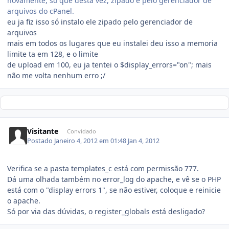
novamente, só que desta vez, zipado e pelo gerenciador de
arquivos do cPanel.
eu ja fiz isso só instalo ele zipado pelo gerenciador de
arquivos
mais em todos os lugares que eu instalei deu isso a memoria
limite ta em 128, e o limite
de upload em 100, eu ja tentei o $display_errors="on"; mais
não me volta nenhum erro ;/
Visitante
Convidado
Postado
Janeiro 4, 2012 em 01:48
Jan 4, 2012
Verifica se a pasta templates_c está com permissão 777.
Dá uma olhada também no error_log do apache, e vê se o PHP
está com o "display errors 1", se não estiver, coloque e reinicie
o apache.
Só por via das dúvidas, o register_globals está desligado?