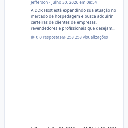
Jefferson
·
Julho 30, 2026 em 08:54
A DDR Host está expandindo sua atuação no
mercado de hospedagem e busca adquirir
carteiras de clientes de empresas,
revendedores e profissionais que desejam
encerrar suas atividades ou reduzir sua
0 respostas
258 visualizações
operação. Se você possui clientes ativos de
hospedagem de sites, hospedagem revenda
(cPanel, DirectAdmin ou Plesk), podemos
apresentar uma proposta justa, transparente
e com total sigilo durante todo o processo. O
que buscamos Estamos interessados
principalmente em: Carteiras de clientes de
Hospedagem