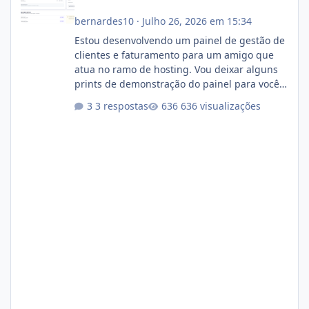
bernardes10
·
Julho 26, 2026 em 15:34
Estou desenvolvendo um painel de gestão de
clientes e faturamento para um amigo que
atua no ramo de hosting. Vou deixar alguns
prints de demonstração do painel para vocês
darem a opinião de vocês. O sistema já está
3 respostas
636 visualizações
com cerca de 80% concluído e conta com
gerenciamento de servidores de jogos, VPS e
hospedagem cPanel. Fico no aguardo do
feedback de vocês. TMJ! 🚀 Aceito críticas
construtivas!