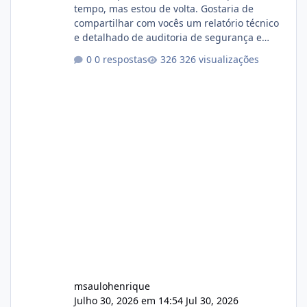
tempo, mas estou de volta. Gostaria de
compartilhar com vocês um relatório técnico
e detalhado de auditoria de segurança e
conformidade referente ao VOXPANEL (versão
0 respostas
326 visualizações
atualmente em circulação e comercialização
no mercado). 1. Análise de Integridade dos
Arquivos Arquivo Tamanho Conteúdo
Identificado Integridade video.zip 623.85 MB
Painel de streaming de vídeo, binários
Wowza, FFmpeg e scripts AlmaLinux Íntegro
audio.zip 507.08 MB Painel PHP de áudio,
AutoDJ,
msaulohenrique
Julho 30, 2026 em 14:54
Jul 30, 2026