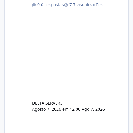
https://cloudlinux.statuspage.io/incidents/dlr
0 respostas
7 visualizações
xjx23zz5f Criamos uma breve explicação:
https://www.deltaservers.com.br/blog/zapsca
pe-cve-2026-64561/
DELTA SERVERS
Agosto 7, 2026 em 12:00
Ago 7, 2026