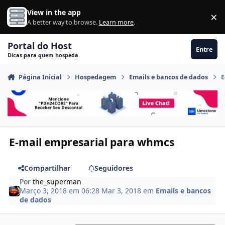
Ir para conteúdo
View in the app
×
Di
A better way to browse.
Learn more
.
Portal do Host
Entre
Dicas para quem hospeda
Página Inicial
Hospedagem
Emails e bancos de dados
E
E-mail empresarial para whmcs
Compartilhar
Seguidores
Por
the_superman
Março 3, 2018 em 06:28
Mar 3, 2018
em
Emails e bancos
de dados