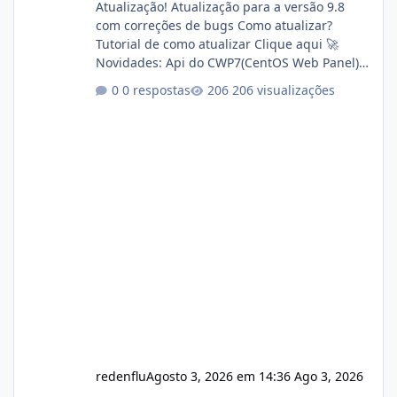
Atualização! Atualização para a versão 9.8
com correções de bugs Como atualizar?
Tutorial de como atualizar Clique aqui 🚀
Novidades: Api do CWP7(CentOS Web Panel)
Link publico para consulta de sub.dominio
0 respostas
206 visualizações
autorizado a usasr o isistem:
https://isistem.com.br/check-license/ Editor
de texto Html para e-mails enviados pelo
sistema 🛠️ Correções: Ajuste no memory limit
do instalador agora com filtros para ajudar o
usuário. Ajuste no valor de renovação de
registro de domínio Ajuste assinatura n
redenflu
Agosto 3, 2026 em 14:36
Ago 3, 2026