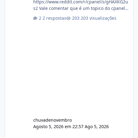
https://www.reddit.com/r/cpanel/s/gHAXKG2u
s2 Vale comentar que é um topico do cpanel...
Não sei como ta a pegada no da.
2 respostas
203 visualizações
chuvadenovembro
Agosto 5, 2026 em 22:57
Ago 5, 2026