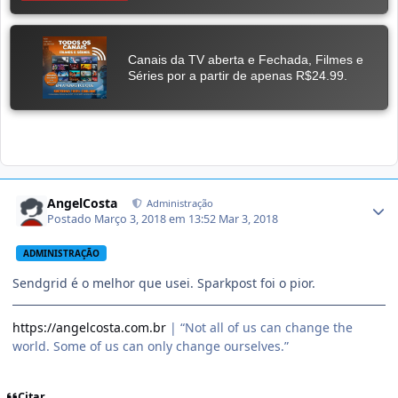
AngelCosta
Administração
Postado
Março 3, 2018 em 13:52
Mar 3, 2018
ADMINISTRAÇÃO
Sendgrid é o melhor que usei. Sparkpost foi o pior.
https://angelcosta.com.br
| “Not all of us can change the
world. Some of us can only change ourselves.”
Citar