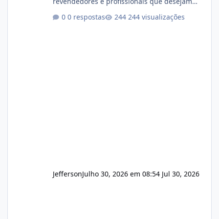
revendedores e profissionais que desejam
encerrar suas atividades ou reduzir sua
0 respostas
244 visualizações
operação. Se você possui clientes ativos de
hospedagem de sites, hospedagem revenda
(cPanel, DirectAdmin ou Plesk), podemos
apresentar uma proposta justa, transparente
e com total sigilo durante todo o processo. O
que buscamos Estamos interessados
principalmente em: Carteiras de clientes de
Hospedagem
Jefferson
Julho 30, 2026 em 08:54
Jul 30, 2026