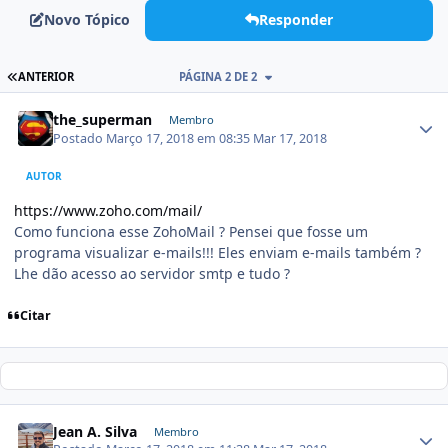
Novo Tópico
Responder
ANTERIOR
PÁGINA 2 DE 2
the_superman
Membro
Postado
Março 17, 2018 em 08:35
Mar 17, 2018
AUTOR
https://www.zoho.com/mail/
Como funciona esse ZohoMail ? Pensei que fosse um
programa visualizar e-mails!!! Eles enviam e-mails também ?
Lhe dão acesso ao servidor smtp e tudo ?
Citar
Jean A. Silva
Membro