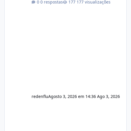
0 respostas
177 visualizações
autorizado a usasr o isistem:
https://isistem.com.br/check-license/ Editor
de texto Html para e-mails enviados pelo
sistema 🛠️ Correções: Ajuste no memory limit
do instalador agora com filtros para ajudar o
usuário. Ajuste no valor de renovação de
registro de domínio Ajuste assinatura n
redenflu
Agosto 3, 2026 em 14:36
Ago 3, 2026