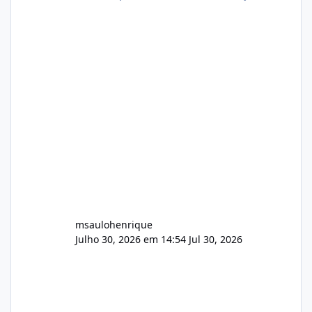
atualmente em circulação e comercialização
no mercado). 1. Análise de Integridade dos
Arquivos Arquivo Tamanho Conteúdo
Identificado Integridade video.zip 623.85 MB
Painel de streaming de vídeo, binários
Wowza, FFmpeg e scripts AlmaLinux Íntegro
audio.zip 507.08 MB Painel PHP de áudio,
AutoDJ,
msaulohenrique
Julho 30, 2026 em 14:54
Jul 30, 2026