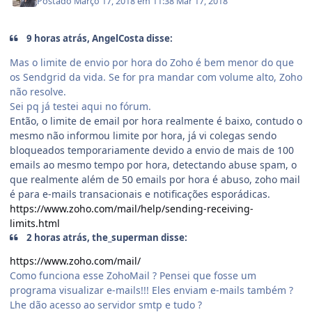
Postado
Março 17, 2018 em 11:38
Mar 17, 2018
9 horas atrás, AngelCosta disse:
Mas o limite de envio por hora do Zoho é bem menor do que
os Sendgrid da vida. Se for pra mandar com volume alto, Zoho
não resolve.
Sei pq já testei aqui no fórum.
Então, o limite de email por hora realmente é baixo, contudo o
mesmo não informou limite por hora, já vi colegas sendo
bloqueados temporariamente devido a envio de mais de 100
emails ao mesmo tempo por hora, detectando abuse spam, o
que realmente além de 50 emails por hora é abuso, zoho mail
é para e-mails transacionais e notificações esporádicas.
https://www.zoho.com/mail/help/sending-receiving-
limits.html
2 horas atrás, the_superman disse:
https://www.zoho.com/mail/
Como funciona esse ZohoMail ? Pensei que fosse um
programa visualizar e-mails!!! Eles enviam e-mails também ?
Lhe dão acesso ao servidor smtp e tudo ?