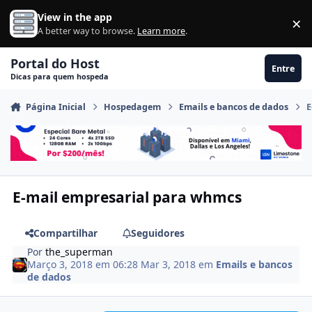
Ir para conteúdo
View in the app
×
Di
A better way to browse.
Learn more
.
Portal do Host
Entre
Dicas para quem hospeda
Página Inicial
Hospedagem
Emails e bancos de dados
E
E-mail empresarial para whmcs
Compartilhar
Seguidores
Por
the_superman
Março 3, 2018 em 06:28
Mar 3, 2018
em
Emails e bancos
de dados