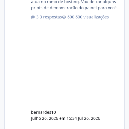
atua no ramo de hosting. Vou deixar alguns
prints de demonstração do painel para vocês
darem a opinião de vocês. O sistema já está
3 respostas
600 visualizações
com cerca de 80% concluído e conta com
gerenciamento de servidores de jogos, VPS e
hospedagem cPanel. Fico no aguardo do
feedback de vocês. TMJ! 🚀 Aceito críticas
construtivas!
bernardes10
Julho 26, 2026 em 15:34
Jul 26, 2026