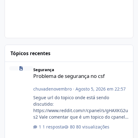
Tópicos recentes
Problema de segurança no csf
Segurança
Problema de segurança no csf
chuvadenovembro
·
Agosto 5, 2026 em 22:57
Segue url do topico onde está sendo
discutido:
https://www.reddit.com/r/cpanel/s/gHAXKG2u
s2 Vale comentar que é um topico do cpanel...
Não sei como ta a pegada no da.
1 resposta
80 visualizações