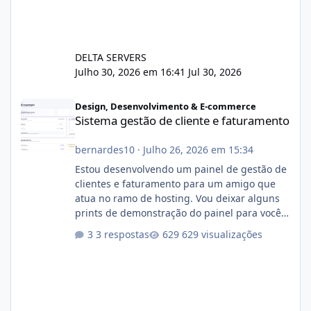
DELTA SERVERS
Julho 30, 2026 em 16:41
Jul 30, 2026
Sistema gestão de cliente e faturamento
Design, Desenvolvimento & E-commerce
Sistema gestão de cliente e faturamento
bernardes10
·
Julho 26, 2026 em 15:34
Estou desenvolvendo um painel de gestão de
clientes e faturamento para um amigo que
atua no ramo de hosting. Vou deixar alguns
prints de demonstração do painel para vocês
darem a opinião de vocês. O sistema já está
3 respostas
629 visualizações
com cerca de 80% concluído e conta com
gerenciamento de servidores de jogos, VPS e
hospedagem cPanel. Fico no aguardo do
feedback de vocês. TMJ! 🚀 Aceito críticas
construtivas!