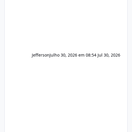
principalmente em: Carteiras de clientes de
Hospedagem
Jefferson
Julho 30, 2026 em 08:54
Jul 30, 2026