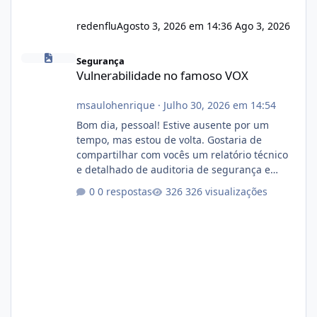
redenflu
Agosto 3, 2026 em 14:36
Ago 3, 2026
Vulnerabilidade no famoso VOX
Segurança
Vulnerabilidade no famoso VOX
msaulohenrique
·
Julho 30, 2026 em 14:54
Bom dia, pessoal! Estive ausente por um
tempo, mas estou de volta. Gostaria de
compartilhar com vocês um relatório técnico
e detalhado de auditoria de segurança e
conformidade referente ao VOXPANEL (versão
0 respostas
326 visualizações
atualmente em circulação e comercialização
no mercado). 1. Análise de Integridade dos
Arquivos Arquivo Tamanho Conteúdo
Identificado Integridade video.zip 623.85 MB
Painel de streaming de vídeo, binários
Wowza, FFmpeg e scripts AlmaLinux Íntegro
audio.zip 507.08 MB Painel PHP de áudio,
AutoDJ,