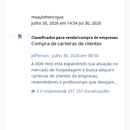
msaulohenrique
Julho 30, 2026 em 14:54
Jul 30, 2026
Compra de carteiras de clientes
Classificados para venda/compra de empresas
Compra de carteiras de clientes
Jefferson
·
Julho 30, 2026 em 08:54
A DDR Host está expandindo sua atuação no
mercado de hospedagem e busca adquirir
carteiras de clientes de empresas,
revendedores e profissionais que desejam
encerrar suas atividades ou reduzir sua
0 respostas
257 visualizações
operação. Se você possui clientes ativos de
hospedagem de sites, hospedagem revenda
(cPanel, DirectAdmin ou Plesk), podemos
apresentar uma proposta justa, transparente
e com total sigilo durante todo o processo. O
que buscamos Estamos interessados