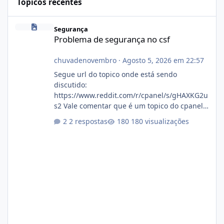
Tópicos recentes
Problema de segurança no csf
Segurança
Problema de segurança no csf
chuvadenovembro
·
Agosto 5, 2026 em 22:57
Segue url do topico onde está sendo
discutido:
https://www.reddit.com/r/cpanel/s/gHAXKG2u
s2 Vale comentar que é um topico do cpanel...
Não sei como ta a pegada no da.
2 respostas
180 visualizações