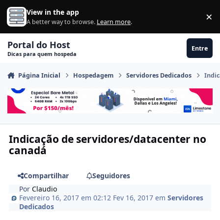
Ir para conteúdo
View in the app
×
Di
A better way to browse.
Learn more
.
Portal do Host
Entre
Dicas para quem hospeda
Página Inicial
Hospedagem
Servidores Dedicados
Indi
Indicação de servidores/datacenter no
canadá
Compartilhar
Seguidores
Por
Claudio
Fevereiro 16, 2017 em 02:12
Fev 16, 2017
em
Servidores
Dedicados