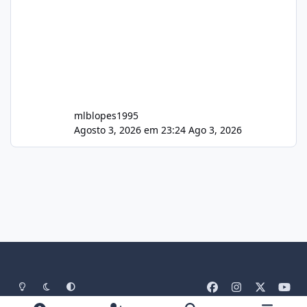
mlblopes1995
Agosto 3, 2026 em 23:24
Ago 3, 2026
Light Mode
Dark Mode
System Preference
f
i
x
y
a
n
o