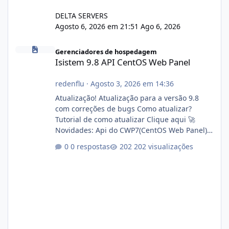
DELTA SERVERS
Agosto 6, 2026 em 21:51
Ago 6, 2026
Isistem 9.8 API CentOS Web Panel
Gerenciadores de hospedagem
Isistem 9.8 API CentOS Web Panel
redenflu
·
Agosto 3, 2026 em 14:36
Atualização! Atualização para a versão 9.8
com correções de bugs Como atualizar?
Tutorial de como atualizar Clique aqui 🚀
Novidades: Api do CWP7(CentOS Web Panel)
Link publico para consulta de sub.dominio
0 respostas
202 visualizações
autorizado a usasr o isistem:
https://isistem.com.br/check-license/ Editor
de texto Html para e-mails enviados pelo
sistema 🛠️ Correções: Ajuste no memory limit
do instalador agora com filtros para ajudar o
usuário. Ajuste no valor de renovação de
registro de domínio Ajuste assinatura n