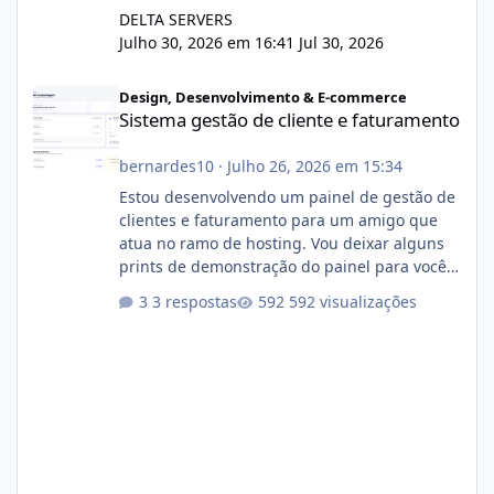
DELTA SERVERS
Julho 30, 2026 em 16:41
Jul 30, 2026
Sistema gestão de cliente e faturamento
Design, Desenvolvimento & E-commerce
Sistema gestão de cliente e faturamento
bernardes10
·
Julho 26, 2026 em 15:34
Estou desenvolvendo um painel de gestão de
clientes e faturamento para um amigo que
atua no ramo de hosting. Vou deixar alguns
prints de demonstração do painel para vocês
darem a opinião de vocês. O sistema já está
3 respostas
592 visualizações
com cerca de 80% concluído e conta com
gerenciamento de servidores de jogos, VPS e
hospedagem cPanel. Fico no aguardo do
feedback de vocês. TMJ! 🚀 Aceito críticas
construtivas!