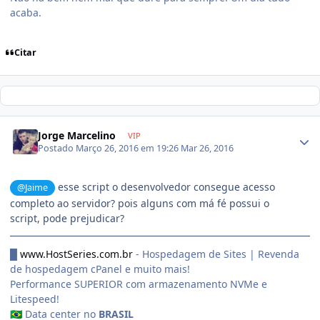
acaba.
Citar
Jorge Marcelino
VIP
Postado
Março 26, 2016 em 19:26
Mar 26, 2016
esse script o desenvolvedor consegue acesso
@Jaime
completo ao servidor? pois alguns com má fé possui o
script, pode prejudicar?
█
www.HostSeries.com.br
- Hospedagem de Sites | Revenda
de hospedagem cPanel e muito mais!
Performance SUPERIOR com armazenamento NVMe e
Litespeed!
Data center no
BRASIL
🇧🇷