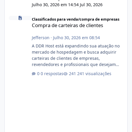
Julho 30, 2026 em 14:54
Jul 30, 2026
Compra de carteiras de clientes
Classificados para venda/compra de empresas
Compra de carteiras de clientes
Jefferson
·
Julho 30, 2026 em 08:54
A DDR Host está expandindo sua atuação no
mercado de hospedagem e busca adquirir
carteiras de clientes de empresas,
revendedores e profissionais que desejam
encerrar suas atividades ou reduzir sua
0 respostas
241 visualizações
operação. Se você possui clientes ativos de
hospedagem de sites, hospedagem revenda
(cPanel, DirectAdmin ou Plesk), podemos
apresentar uma proposta justa, transparente
e com total sigilo durante todo o processo. O
que buscamos Estamos interessados
principalmente em: Carteiras de clientes de
Hospedagem