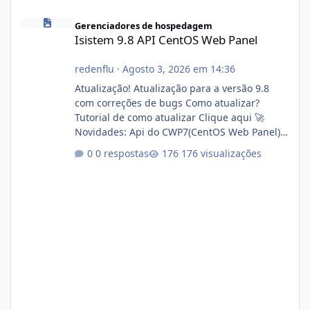
Isistem 9.8 API CentOS Web Panel
Gerenciadores de hospedagem
Isistem 9.8 API CentOS Web Panel
redenflu
·
Agosto 3, 2026 em 14:36
Atualização! Atualização para a versão 9.8
com correções de bugs Como atualizar?
Tutorial de como atualizar Clique aqui 🚀
Novidades: Api do CWP7(CentOS Web Panel)
Link publico para consulta de sub.dominio
0 respostas
176 visualizações
autorizado a usasr o isistem:
https://isistem.com.br/check-license/ Editor
de texto Html para e-mails enviados pelo
sistema 🛠️ Correções: Ajuste no memory limit
do instalador agora com filtros para ajudar o
usuário. Ajuste no valor de renovação de
registro de domínio Ajuste assinatura n