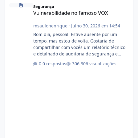
Vulnerabilidade no famoso VOX
Segurança
Vulnerabilidade no famoso VOX
msaulohenrique
·
Julho 30, 2026 em 14:54
Bom dia, pessoal! Estive ausente por um
tempo, mas estou de volta. Gostaria de
compartilhar com vocês um relatório técnico
e detalhado de auditoria de segurança e
conformidade referente ao VOXPANEL (versão
0 respostas
306 visualizações
atualmente em circulação e comercialização
no mercado). 1. Análise de Integridade dos
Arquivos Arquivo Tamanho Conteúdo
Identificado Integridade video.zip 623.85 MB
Painel de streaming de vídeo, binários
Wowza, FFmpeg e scripts AlmaLinux Íntegro
audio.zip 507.08 MB Painel PHP de áudio,
AutoDJ,