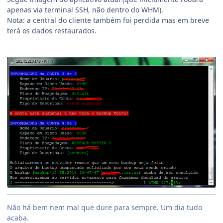
apenas via terminal SSH, não dentro do WHM).
Nota: a central do cliente também foi perdida mas em breve
terá os dados restaurados.
Não há bem nem mal que dure para sempre. Um dia tudo
acaba.