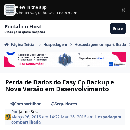
Ir para conteúdo
View in the app
×
Di
A better way to browse.
Learn more
.
Portal do Host
Entre
Dicas para quem hospeda
Página Inicial
Hospedagem
Hospedagem compartilhada
Perda de Dados do Easy Cp Backup e
Nova Versão em Desenvolvimento
Compartilhar
Seguidores
Por
Jaime Silva
Março 26, 2016 em 14:22
Mar 26, 2016
em
Hospedagem
compartilhada