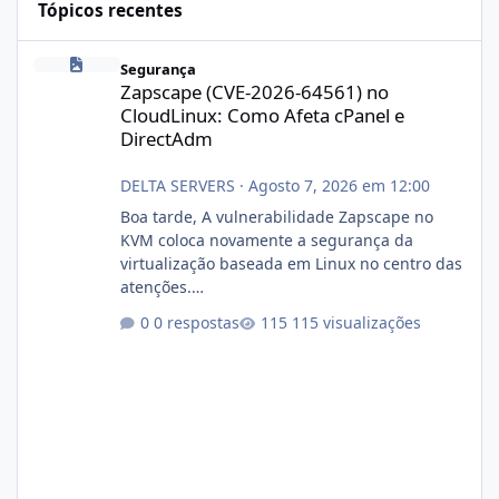
Tópicos recentes
Zapscape (CVE-2026-64561) no CloudLinux: Como Afeta cPanel e
Segurança
Zapscape (CVE-2026-64561) no
CloudLinux: Como Afeta cPanel e
DirectAdm
DELTA SERVERS
·
Agosto 7, 2026 em 12:00
Boa tarde, A vulnerabilidade Zapscape no
KVM coloca novamente a segurança da
virtualização baseada em Linux no centro das
atenções.
https://cloudlinux.statuspage.io/incidents/dlr
0 respostas
115 visualizações
xjx23zz5f Criamos uma breve explicação:
https://www.deltaservers.com.br/blog/zapsca
pe-cve-2026-64561/