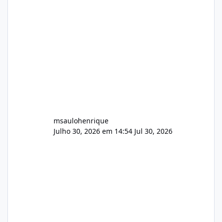
Painel de streaming de vídeo, binários
Wowza, FFmpeg e scripts AlmaLinux Íntegro
audio.zip 507.08 MB Painel PHP de áudio,
AutoDJ,
msaulohenrique
Julho 30, 2026 em 14:54
Jul 30, 2026