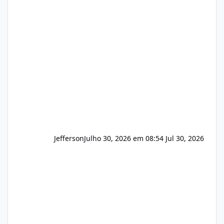
(cPanel, DirectAdmin ou Plesk), podemos
apresentar uma proposta justa, transparente
e com total sigilo durante todo o processo. O
que buscamos Estamos interessados
principalmente em: Carteiras de clientes de
Hospedagem
Jefferson
Julho 30, 2026 em 08:54
Jul 30, 2026