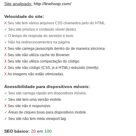
Site analisado:
http://linehosp.com/
Velocidade do site:
X
Seu site tem vários arquivos CSS chamados pelo do HTML.
✓
Seu site prioriza o conteúdo vísvel (texto).
✓
O tempo de resposta do servidor é bom.
✓
Não há redirecionamentos na página.
X
Seu site carrega javascripts dentro do de maneira síncrona.
X
Seu site não utiliza cache do Browser.
X
Seu site não utiliza compactação do código.
X
Seu site não código (CSS, js e HTML) reduzido (minify).
X
As imagens não estão otimizadas.
Acessibilidade para dispositivos móveis:
✓
Seu site carrega rápido em dispositivos móveis.
✓
Seu site tem uma versão mobile.
X
Seu site não é responsivo.
✓
Áreas de cliques boas para dispositivos mobile.
✓
Seu site não tem meta viewport tag.
SEO básico:
20
em
100