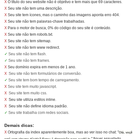
X
O título do seu website não é objetivo e tem mais que 69 caracteres.
X
Seu site não tem uma descrição.
X
Seu site tem ícones, mas o caminho das imagens aponta erro 404.
X
Seu site não tem palavras-chave trabalhadas.
X
Para o motor de busca, 0% do código do seu site é conteúdo.
X
Seu site não tem robots.txt.
X
Seu site não tem sitemap.
X
Seu site não tem www redirect.
✓
Seu site não tem flash.
✓
Seu site não tem frames.
X
Seu domínio expira em menos de 1 ano.
X
Seu site não tem formulários de conversão.
✓
Seu site tem bom tempo de carregamento.
X
Seu site tem muito javascript.
X
Seu site tem muito css.
X
Seu site utiliza estilos inline.
X
Seu site não define idioma padrão.
✓
Seu site trabalha com redes sociais.
Demais dicas:
X
Ortografia da index aparentemente boa, mas ao ver isso no chat: "
Olá, voçê
" fiquei assustado.
está com alguma dúvida? Estou á disposição para auxiliá-lo.