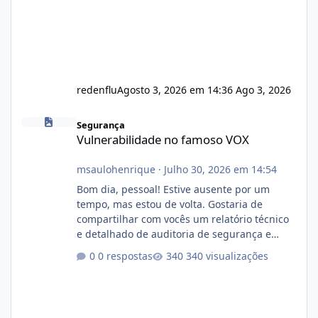
redenflu
Agosto 3, 2026 em 14:36
Ago 3, 2026
Vulnerabilidade no famoso VOX
Segurança
Vulnerabilidade no famoso VOX
msaulohenrique
·
Julho 30, 2026 em 14:54
Bom dia, pessoal! Estive ausente por um
tempo, mas estou de volta. Gostaria de
compartilhar com vocês um relatório técnico
e detalhado de auditoria de segurança e
conformidade referente ao VOXPANEL (versão
0 respostas
340 visualizações
atualmente em circulação e comercialização
no mercado). 1. Análise de Integridade dos
Arquivos Arquivo Tamanho Conteúdo
Identificado Integridade video.zip 623.85 MB