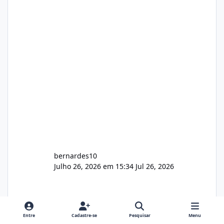
gerenciamento de servidores de jogos, VPS e
hospedagem cPanel. Fico no aguardo do
feedback de vocês. TMJ! 🚀 Aceito críticas
construtivas!
bernardes10
Julho 26, 2026 em 15:34
Jul 26, 2026
Entre
Cadastre-se
Pesquisar
Menu