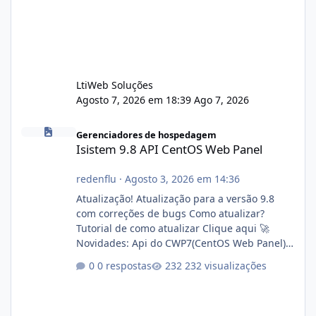
LtiWeb Soluções
Agosto 7, 2026 em 18:39
Ago 7, 2026
Isistem 9.8 API CentOS Web Panel
Gerenciadores de hospedagem
Isistem 9.8 API CentOS Web Panel
redenflu
·
Agosto 3, 2026 em 14:36
Atualização! Atualização para a versão 9.8
com correções de bugs Como atualizar?
Tutorial de como atualizar Clique aqui 🚀
Novidades: Api do CWP7(CentOS Web Panel)
Link publico para consulta de sub.dominio
0 respostas
232 visualizações
autorizado a usasr o isistem:
https://isistem.com.br/check-license/ Editor
de texto Html para e-mails enviados pelo