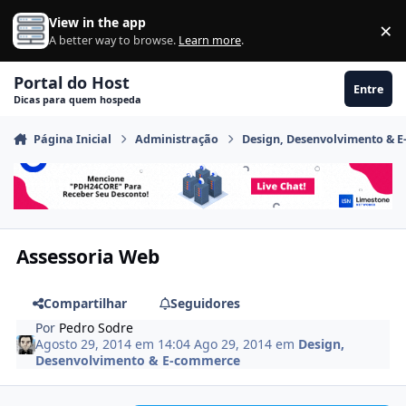
Ir para conteúdo
View in the app
×
Di
A better way to browse.
Learn more
.
Portal do Host
Entre
Dicas para quem hospeda
Página Inicial
Administração
Design, Desenvolvimento & 
Assessoria Web
Compartilhar
Seguidores
Por
Pedro Sodre
Agosto 29, 2014 em 14:04
Ago 29, 2014
em
Design,
Desenvolvimento & E-commerce