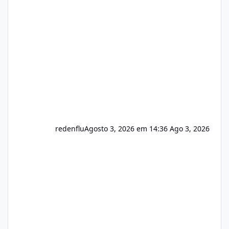
sistema 🛠️ Correções: Ajuste no memory limit
do instalador agora com filtros para ajudar o
usuário. Ajuste no valor de renovação de
registro de domínio Ajuste assinatura n
redenflu
Agosto 3, 2026 em 14:36
Ago 3, 2026