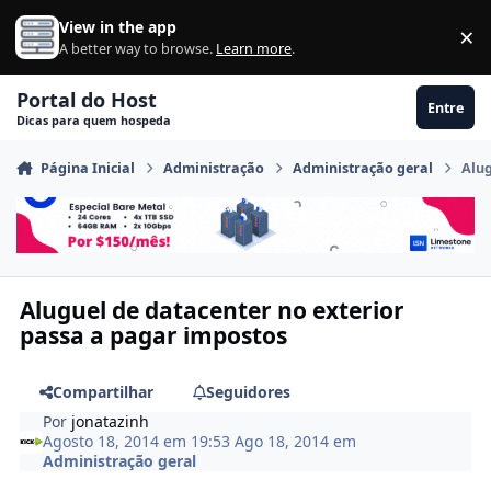
Ir para conteúdo
View in the app
×
Di
A better way to browse.
Learn more
.
Portal do Host
Entre
Dicas para quem hospeda
Página Inicial
Administração
Administração geral
Alug
Aluguel de datacenter no exterior
passa a pagar impostos
Compartilhar
Seguidores
Por
jonatazinh
Agosto 18, 2014 em 19:53
Ago 18, 2014
em
Administração geral