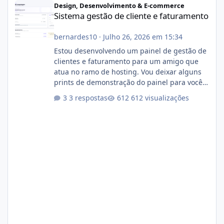
Design, Desenvolvimento & E-commerce
Sistema gestão de cliente e faturamento
bernardes10
·
Julho 26, 2026 em 15:34
Estou desenvolvendo um painel de gestão de
clientes e faturamento para um amigo que
atua no ramo de hosting. Vou deixar alguns
prints de demonstração do painel para vocês
darem a opinião de vocês. O sistema já está
3 respostas
612 visualizações
com cerca de 80% concluído e conta com
gerenciamento de servidores de jogos, VPS e
hospedagem cPanel. Fico no aguardo do
feedback de vocês. TMJ! 🚀 Aceito críticas
construtivas!