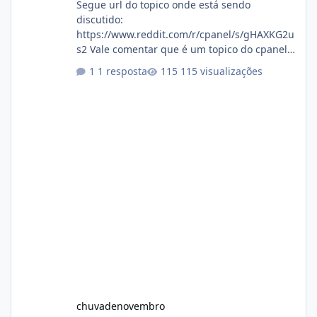
Segue url do topico onde está sendo
discutido:
https://www.reddit.com/r/cpanel/s/gHAXKG2u
s2 Vale comentar que é um topico do cpanel...
Não sei como ta a pegada no da.
1 resposta
115 visualizações
chuvadenovembro