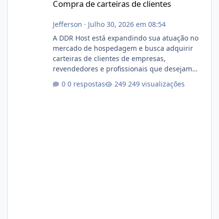
Compra de carteiras de clientes
Jefferson
·
Julho 30, 2026 em 08:54
A DDR Host está expandindo sua atuação no
mercado de hospedagem e busca adquirir
carteiras de clientes de empresas,
revendedores e profissionais que desejam
encerrar suas atividades ou reduzir sua
0 respostas
249 visualizações
operação. Se você possui clientes ativos de
hospedagem de sites, hospedagem revenda
(cPanel, DirectAdmin ou Plesk), podemos
apresentar uma proposta justa, transparente
e com total sigilo durante todo o processo. O
que buscamos Estamos interessados
principalmente em: Carteiras de clientes de
Hospedagem