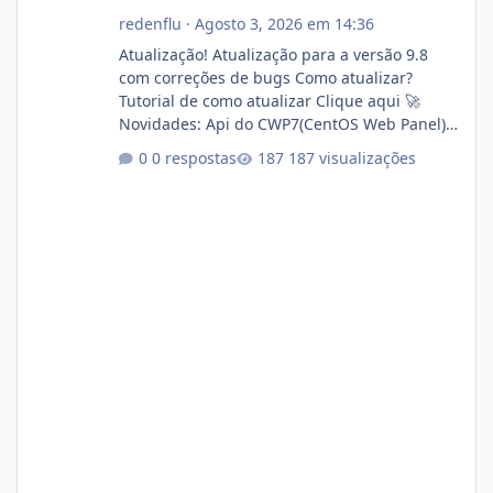
redenflu
·
Agosto 3, 2026 em 14:36
Atualização! Atualização para a versão 9.8
com correções de bugs Como atualizar?
Tutorial de como atualizar Clique aqui 🚀
Novidades: Api do CWP7(CentOS Web Panel)
Link publico para consulta de sub.dominio
0 respostas
187 visualizações
autorizado a usasr o isistem:
https://isistem.com.br/check-license/ Editor
de texto Html para e-mails enviados pelo
sistema 🛠️ Correções: Ajuste no memory limit
do instalador agora com filtros para ajudar o
usuário. Ajuste no valor de renovação de
registro de domínio Ajuste assinatura n