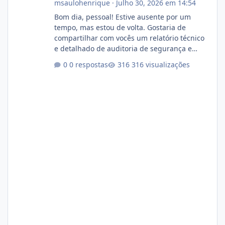
msaulohenrique
·
Julho 30, 2026 em 14:54
Bom dia, pessoal! Estive ausente por um
tempo, mas estou de volta. Gostaria de
compartilhar com vocês um relatório técnico
e detalhado de auditoria de segurança e
conformidade referente ao VOXPANEL (versão
0 respostas
316 visualizações
atualmente em circulação e comercialização
no mercado). 1. Análise de Integridade dos
Arquivos Arquivo Tamanho Conteúdo
Identificado Integridade video.zip 623.85 MB
Painel de streaming de vídeo, binários
Wowza, FFmpeg e scripts AlmaLinux Íntegro
audio.zip 507.08 MB Painel PHP de áudio,
AutoDJ,