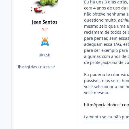
Eu há uns 3 dias atrás
com 4 anos de uso da 
não obteve nenhuma sol
questiono muito,
nenh
Jean Santos
mesmo zelo que uma em
VIP
reclamam de todos os d
para pensar, sem essa
adequam essa TAG, es
para ser exemplo para
1.5k
algumas com anos de c
posts
de proteção(zona de co
Mogi das Cruzes/SP
Eu poderia te citar v
possível, mas serei ho
você selecionar a melh
você mesmo.
http://portaldohost.c
Lamento se eu não pude