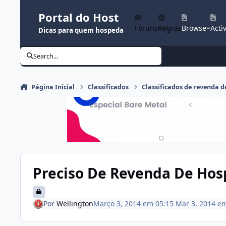
Ir para conteúdo
Portal do Host
Fóruns
Regras
Browse
Activ
Dicas para quem hospeda
Search...
Página Inicial
Classificados
Classificados de revenda
Preciso De Revenda De Ho
Por
Wellington
Março 3, 2014 em 05:15
Mar 3, 2014
e