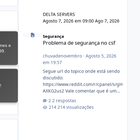
DELTA SERVERS
Agosto 7, 2026 em 09:00
Ago 7, 2026
Problema de segurança no csf
Segurança
Problema de segurança no csf
chuvadenovembro
·
Agosto 5, 2026
em 19:57
Segue url do topico onde está sendo
discutido:
https://www.reddit.com/r/cpanel/s/gH
AXKG2us2 Vale comentar que é um
topico do cpanel... Não sei como ta a
2 respostas
pegada no da.
214 visualizações