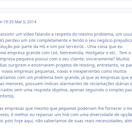
em 19:35
Mar 3, 2014
, assistir um vídeo falando a respeito do mesmo problema, um usu
HG perdeu um site completamente e tendo o seu negócio prejudic
ução por parte da HG e sim por terceiros.. Uma coisa que eu
uma
empresa grande com Uol, Netrevenda, Hostgator e etc.. Tem o
presa pequena possui com o seu cliente, sinceramente? Muitos
ias surgirem e encerrarem projetos de Hosting, entretanto, se pa
s novas empresas pequenas, novas e inexperientes como muitos
taríamos com um problema bem grande, já que as empresas que 
 as menores, possuem índices alarmantes de reclamações diárias 
riados sem uma resposta objetiva, apenas seguindo o simples pa
nforto).
árias empresas que mesmo que
pequenas
poderiam lhe fornecer o m
nesto, é melhor eu repassar um link com uma diversidade de opçõe
or, pois hoje aqui, não saberíamos de suas reais necessidades, al