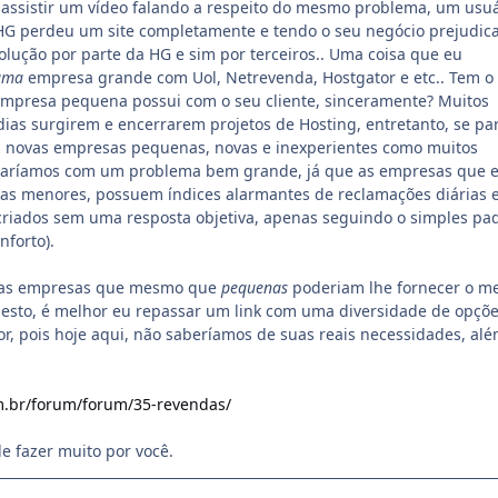
, assistir um vídeo falando a respeito do mesmo problema, um usu
HG perdeu um site completamente e tendo o seu negócio prejudic
ução por parte da HG e sim por terceiros.. Uma coisa que eu
uma
empresa grande com Uol, Netrevenda, Hostgator e etc.. Tem o
presa pequena possui com o seu cliente, sinceramente? Muitos
ias surgirem e encerrarem projetos de Hosting, entretanto, se pa
s novas empresas pequenas, novas e inexperientes como muitos
taríamos com um problema bem grande, já que as empresas que 
 as menores, possuem índices alarmantes de reclamações diárias 
riados sem uma resposta objetiva, apenas seguindo o simples pa
nforto).
árias empresas que mesmo que
pequenas
poderiam lhe fornecer o m
nesto, é melhor eu repassar um link com uma diversidade de opçõe
or, pois hoje aqui, não saberíamos de suas reais necessidades, al
om.br/forum/forum/35-revendas/
 fazer muito por você.