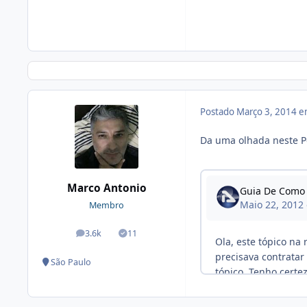
Postado
Março 3, 2014 
Da uma olhada neste Po
Marco Antonio
Membro
3.6k
11
posts
Soluções
São Paulo