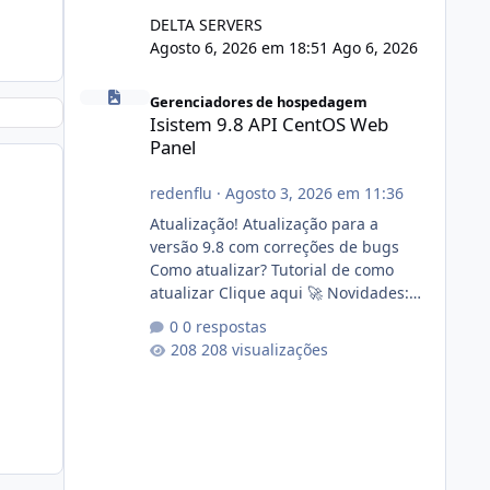
DELTA SERVERS
Agosto 6, 2026 em 18:51
Ago 6, 2026
Isistem 9.8 API CentOS Web Panel
Gerenciadores de hospedagem
Isistem 9.8 API CentOS Web
Panel
redenflu
·
Agosto 3, 2026 em 11:36
Atualização! Atualização para a
versão 9.8 com correções de bugs
Como atualizar? Tutorial de como
atualizar Clique aqui 🚀 Novidades:
Api do CWP7(CentOS Web Panel) Link
0 respostas
publico para consulta de sub.dominio
208 visualizações
autorizado a usasr o isistem:
https://isistem.com.br/check-license/
Editor de texto Html para e-mails
enviados pelo sistema 🛠️ Correções:
Ajuste no memory limit do instalador
agora com filtros para ajudar o