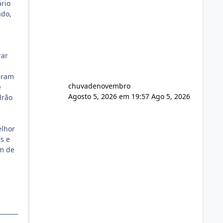
ário
ado,
rar
eram
chuvadenovembro
e
Agosto 5, 2026 em 19:57
Ago 5, 2026
drão
elhor
s e
ém de