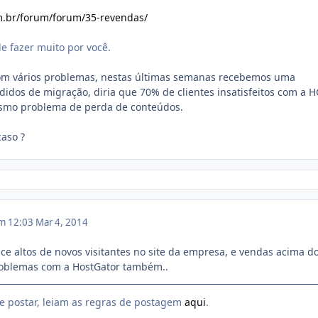
om.br/forum/forum/35-revendas/
 fazer muito por você.
om vários problemas, nestas últimas semanas recebemos uma
idos de migração, diria que 70% de clientes insatisfeitos com a H
smo problema de perda de conteúdos.
caso ?
em 12:03
Mar 4, 2014
ice altos de novos visitantes no site da empresa, e vendas acima d
oblemas com a HostGator também..
e postar, leiam as regras de postagem
aqui
.