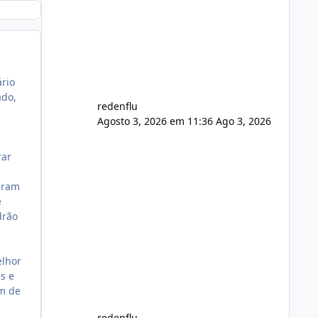
usuário. Ajuste no valor de renovação
de registro de domínio Ajuste
assinatura n
ário
ado,
redenflu
Agosto 3, 2026 em 11:36
Ago 3, 2026
rar
eram
e
drão
elhor
s e
ém de
redenflu