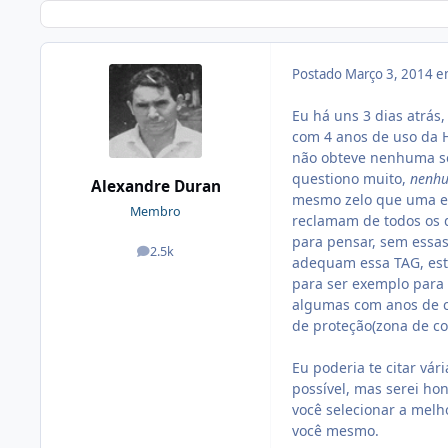
Postado
Março 3, 2014 
Eu há uns 3 dias atrás
com 4 anos de uso da 
não obteve nenhuma sol
questiono muito,
nenh
Alexandre Duran
mesmo zelo que uma em
Membro
reclamam de todos os d
para pensar, sem essa
2.5k
posts
adequam essa TAG, es
para ser exemplo para
algumas com anos de c
de proteção(zona de co
Eu poderia te citar v
possível, mas serei ho
você selecionar a melh
você mesmo.