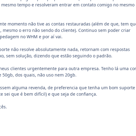
 ao mesmo tempo e resolveram entrar em contato comigo no mesmo 
ente momento não tive as contas restauradas (além de que, tem qu
 mesmo o erro não sendo do cliente). Continuo sem poder criar
pedagem no WHM e por aí vai.
uporte não resolve absolutamente nada, retornam com respostas
o, sem solução, dizendo que estão seguindo o padrão.
 meus clientes urgentemente para outra empresa. Tenho lá uma co
e 50gb, dos quais, não uso nem 20gb.
assem alguma revenda, de preferencia que tenha um bom suporte
e sei que é bem difícil) e que seja de confiança.
cês.