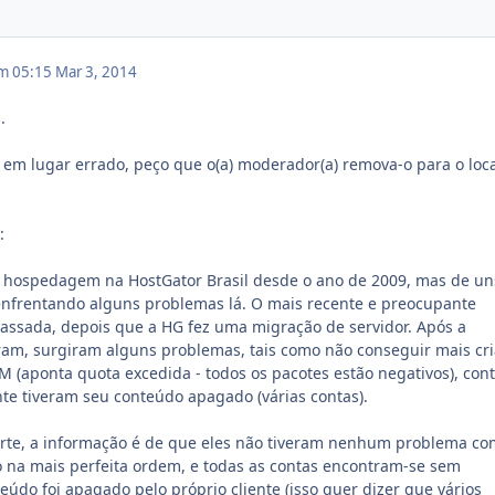
em 05:15
Mar 3, 2014
.
a em lugar errado, peço que o(a) moderador(a) remova-o para o loc
:
hospedagem na HostGator Brasil desde o ano de 2009, mas de un
enfrentando alguns problemas lá. O mais recente e preocupante
assada, depois que a HG fez uma migração de servidor. Após a
ram, surgiram alguns problemas, tais como não conseguir mais cri
(aponta quota excedida - todos os pacotes estão negativos), con
te tiveram seu conteúdo apagado (várias contas).
rte, a informação é de que eles não tiveram nenhum problema co
 na mais perfeita ordem, e todas as contas encontram-se sem
eúdo foi apagado pelo próprio cliente (isso quer dizer que vários