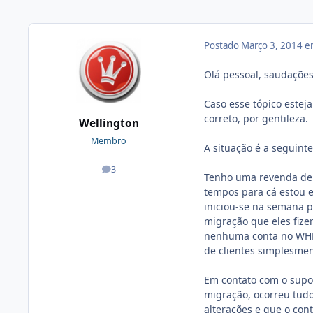
Postado
Março 3, 2014 
Olá pessoal, saudações
Caso esse tópico estej
correto, por gentileza.
Wellington
Membro
A situação é a seguinte
3
posts
Tenho uma revenda de 
tempos para cá estou 
iniciou-se na semana p
migração que eles fize
nenhuma conta no WHM 
de clientes simplesmen
Em contato com o supo
migração, ocorreu tudo
alterações e que o cont