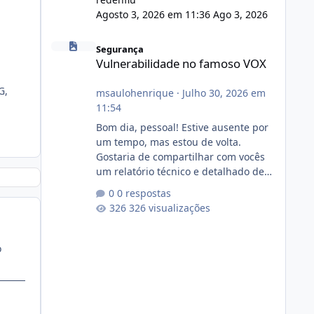
Agosto 3, 2026 em 11:36
Ago 3, 2026
Vulnerabilidade no famoso VOX
Segurança
Vulnerabilidade no famoso VOX
G,
msaulohenrique
·
Julho 30, 2026 em
11:54
Bom dia, pessoal! Estive ausente por
um tempo, mas estou de volta.
Gostaria de compartilhar com vocês
um relatório técnico e detalhado de
auditoria de segurança e
0 respostas
conformidade referente
326 visualizações
ao VOXPANEL (versão atualmente em
circulação e comercialização no
mercado). 1. Análise de Integridade
o
dos Arquivos Arquivo Tamanho
Conteúdo Identificado Integridade
video.zip 623.85 MB Painel de
streaming de vídeo, binários Wowza,