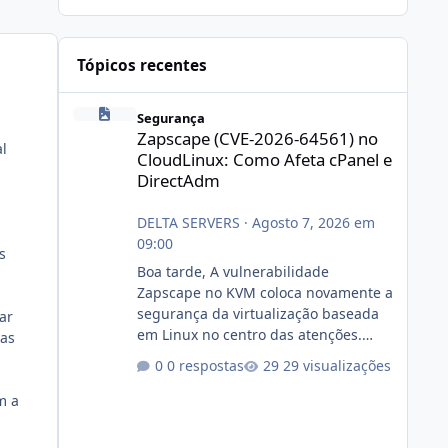
Tópicos recentes
Zapscape (CVE-2026-64561) no CloudLinux: Como Afeta cP
Segurança
Zapscape (CVE-2026-64561) no
al
CloudLinux: Como Afeta cPanel e
DirectAdm
DELTA SERVERS
·
Agosto 7, 2026 em
09:00
s
Boa tarde, A vulnerabilidade
Zapscape no KVM coloca novamente a
segurança da virtualização baseada
ar
em Linux no centro das atenções.
tas
https://cloudlinux.statuspage.io/incid
0 respostas
29 visualizações
ents/dlrxjx23zz5f Criamos uma breve
explicação:
m a
https://www.deltaservers.com.br/blog
/zapscape-cve-2026-64561/