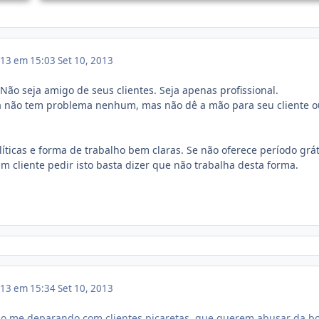
013 em 15:03
Set 10, 2013
Não seja amigo de seus clientes. Seja apenas profissional.
a não tem problema nenhum, mas não dê a mão para seu cliente o
íticas e forma de trabalho bem claras. Se não oferece período grát
 cliente pedir isto basta dizer que não trabalha desta forma.
013 em 15:34
Set 10, 2013
 me deparando com clientes picaretas, que querem abusar da b