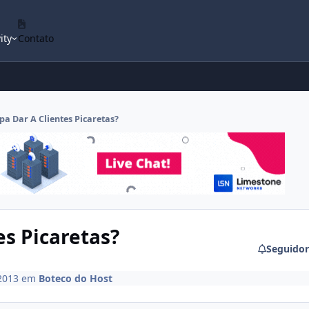
ity
Contato
pa Dar A Clientes Picaretas?
es Picaretas?
Seguidor
2013
em
Boteco do Host