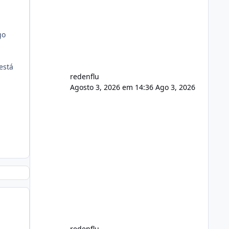
usuário. Ajuste no valor de renovação
de registro de domínio Ajuste
assinatura n
go
está
redenflu
Agosto 3, 2026 em 14:36
Ago 3, 2026
redenflu