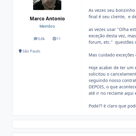
As vezes seu bonzinho 
final é seu cliente, e d
Marco Antonio
Membro
as vezes usar "Olha es
exceção desta vez, mas 
3.6k
11
posts
Soluções
forum, etc." questões 
São Paulo
Mas cuidado exceções 
Hoje acabei de ter um e
solicitou o cancelamen
seguindo nosso contra
DEPOIS, o que acontece
até ir no reclame aqui e
Pode?? é claro que pod