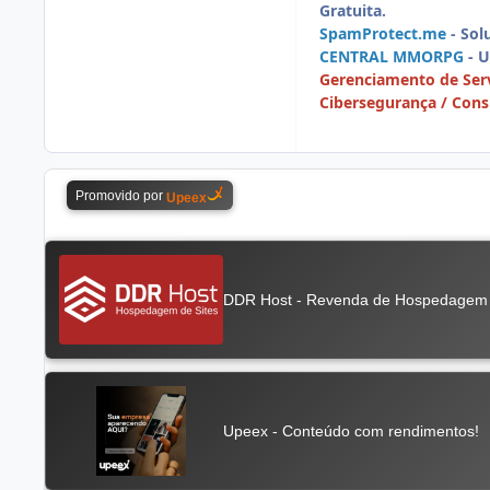
Gratuita.
SpamProtect.me
- Sol
CENTRAL MMORPG
- 
Gerenciamento de Serv
Cibersegurança / Consu