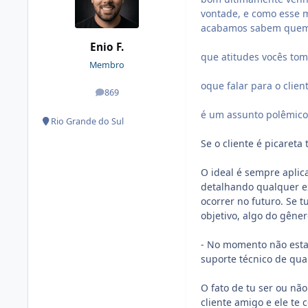
vontade, e como esse 
acabamos sabem quem 
Enio F.
que atitudes vocês to
Membro
oque falar para o clien
869
posts
é um assunto polêmico,
Rio Grande do Sul
Se o cliente é picareta
O ideal é sempre aplic
detalhando qualquer e
ocorrer no futuro. Se t
objetivo, algo do gêner
- No momento não estam
suporte técnico de qua
O fato de tu ser ou não
cliente amigo e ele te