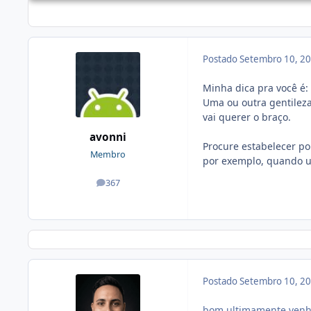
Postado
Setembro 10, 2
Minha dica pra você é: 
Uma ou outra gentilez
vai querer o braço.
avonni
Procure estabelecer pol
Membro
por exemplo, quando um
367
posts
Postado
Setembro 10, 2
bom ultimamente venho