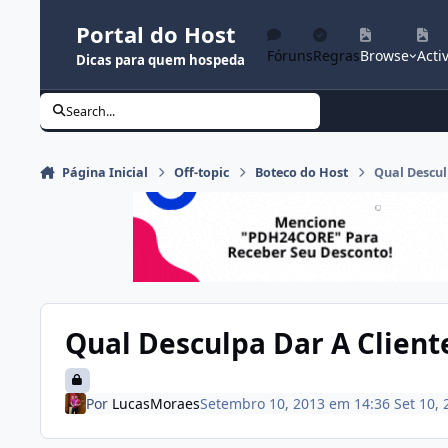
Ir para conteúdo
Portal do Host
Fóruns
Regras
Browse
Activ
Dicas para quem hospeda
Search...
Página Inicial
Off-topic
Boteco do Host
Qual Descul
Qual Desculpa Dar A Client
Por
LucasMoraes
Setembro 10, 2013 em 14:36
Set 10, 