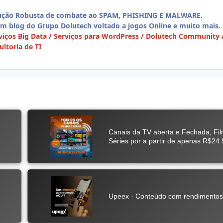
ução Robusta de combate ao SPAM, PHISHING E MALWARE.
Um blog do Grupo Dolutech voltado a jogos Online e muito mais.
iços Big Data / Serviços para WordPress / Dolutech Community 
ltoria de TI