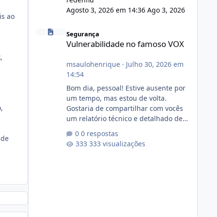
Agosto 3, 2026 em 14:36
Ago 3, 2026
is ao
Vulnerabilidade no famoso VOX
Segurança
Vulnerabilidade no famoso VOX
,
msaulohenrique
·
Julho 30, 2026 em
14:54
Bom dia, pessoal! Estive ausente por
um tempo, mas estou de volta.
,
Gostaria de compartilhar com vocês
um relatório técnico e detalhado de
auditoria de segurança e
0 respostas
 de
conformidade referente
333 visualizações
ao VOXPANEL (versão atualmente em
circulação e comercialização no
mercado). 1. Análise de Integridade
dos Arquivos Arquivo Tamanho
Conteúdo Identificado Integridade
video.zip 623.85 MB Painel de
streaming de vídeo, binários Wowza,