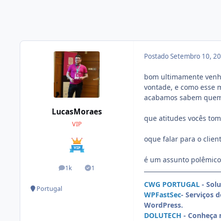
Postado
Setembro 10, 2
bom ultimamente venho
vontade, e como esse 
acabamos sabem quem 
LucasMoraes
que atitudes vocês to
VIP
oque falar para o clien
é um assunto polêmico,
1k
1
posts
Soluções
CWG PORTUGAL
- Sol
Portugal
WPFastSec
- Serviços 
WordPress.
DOLUTECH
- Conheça 