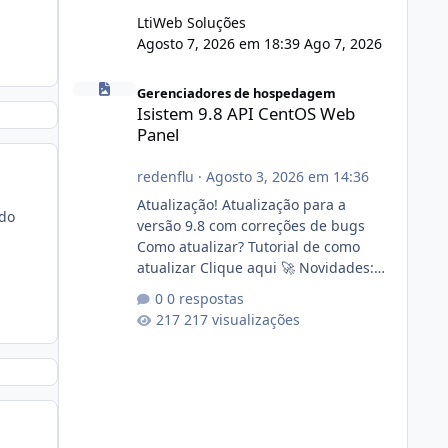
LtiWeb Soluções
Agosto 7, 2026 em 18:39
Ago 7, 2026
Isistem 9.8 API CentOS Web Panel
Gerenciadores de hospedagem
Isistem 9.8 API CentOS Web
Panel
redenflu
·
Agosto 3, 2026 em 14:36
Atualização! Atualização para a
ndo
versão 9.8 com correções de bugs
Como atualizar? Tutorial de como
atualizar Clique aqui 🚀 Novidades:
Api do CWP7(CentOS Web Panel) Link
0 respostas
publico para consulta de sub.dominio
217 visualizações
autorizado a usasr o isistem:
https://isistem.com.br/check-license/
Editor de texto Html para e-mails
enviados pelo sistema 🛠️ Correções:
Ajuste no memory limit do instalador
agora com filtros para ajudar o