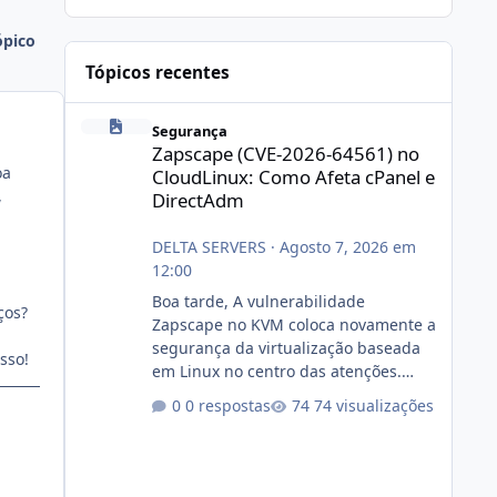
ópico
Tópicos recentes
Zapscape (CVE-2026-64561) no CloudLinux: Como Afeta cP
Segurança
Zapscape (CVE-2026-64561) no
oa
CloudLinux: Como Afeta cPanel e
,
DirectAdm
DELTA SERVERS
·
Agosto 7, 2026 em
12:00
Boa tarde, A vulnerabilidade
ços?
Zapscape no KVM coloca novamente a
segurança da virtualização baseada
sso!
em Linux no centro das atenções.
https://cloudlinux.statuspage.io/incid
0 respostas
74 visualizações
ents/dlrxjx23zz5f Criamos uma breve
explicação:
https://www.deltaservers.com.br/blog
/zapscape-cve-2026-64561/