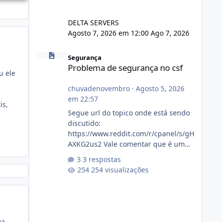
DELTA SERVERS
Agosto 7, 2026 em 12:00
Ago 7, 2026
Problema de segurança no csf
Segurança
Problema de segurança no csf
u ele
chuvadenovembro
·
Agosto 5, 2026
em 22:57
is,
Segue url do topico onde está sendo
discutido:
https://www.reddit.com/r/cpanel/s/gH
AXKG2us2 Vale comentar que é um
topico do cpanel... Não sei como ta a
3 respostas
pegada no da.
254 visualizações
oa