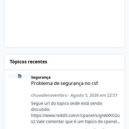
Tópicos recentes
Problema de segurança no csf
Segurança
Problema de segurança no csf
chuvadenovembro
·
Agosto 5, 2026 em 22:57
Segue url do topico onde está sendo
discutido:
https://www.reddit.com/r/cpanel/s/gHAXKG2u
s2 Vale comentar que é um topico do cpanel...
Não sei como ta a pegada no da.