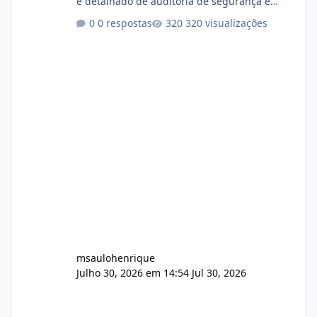
e detalhado de auditoria de segurança e
conformidade referente ao VOXPANEL (versão
0 respostas
320 visualizações
atualmente em circulação e comercialização
no mercado). 1. Análise de Integridade dos
Arquivos Arquivo Tamanho Conteúdo
Identificado Integridade video.zip 623.85 MB
Painel de streaming de vídeo, binários
Wowza, FFmpeg e scripts AlmaLinux Íntegro
audio.zip 507.08 MB Painel PHP de áudio,
AutoDJ,
msaulohenrique
Julho 30, 2026 em 14:54
Jul 30, 2026