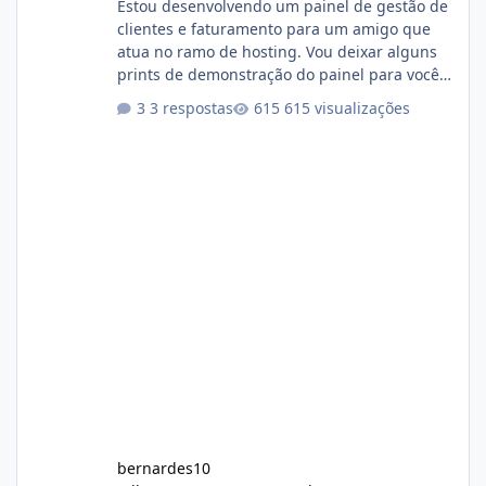
Estou desenvolvendo um painel de gestão de
clientes e faturamento para um amigo que
atua no ramo de hosting. Vou deixar alguns
prints de demonstração do painel para vocês
darem a opinião de vocês. O sistema já está
3 respostas
615 visualizações
com cerca de 80% concluído e conta com
gerenciamento de servidores de jogos, VPS e
hospedagem cPanel. Fico no aguardo do
feedback de vocês. TMJ! 🚀 Aceito críticas
construtivas!
bernardes10