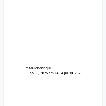
Arquivos Arquivo Tamanho Conteúdo
Identificado Integridade video.zip 623.85 MB
Painel de streaming de vídeo, binários
Wowza, FFmpeg e scripts AlmaLinux Íntegro
audio.zip 507.08 MB Painel PHP de áudio,
AutoDJ,
msaulohenrique
Julho 30, 2026 em 14:54
Jul 30, 2026