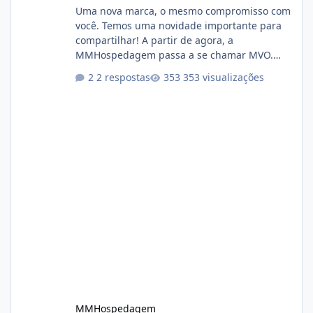
Uma nova marca, o mesmo compromisso com
você. Temos uma novidade importante para
compartilhar! A partir de agora, a
MMHospedagem passa a se chamar MVO.
Essa mudança representa a evolução natural
2 respostas
353 visualizações
da nossa empresa. Ao longo dos anos,
expandimos nossa atuação para muito além
da hospedagem de sites, oferecendo
soluções em cloud, infraestrutura, segurança,
servidores, conectividade e tecnologia para
empresas de todos os portes. Nossa nova
identidade acompanha esse crescimento,
mantendo tudo aquilo qu
MMHospedagem