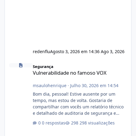
redenflu
Agosto 3, 2026 em 14:36
Ago 3, 2026
Vulnerabilidade no famoso VOX
Segurança
Vulnerabilidade no famoso VOX
msaulohenrique
·
Julho 30, 2026 em 14:54
Bom dia, pessoal! Estive ausente por um
tempo, mas estou de volta. Gostaria de
compartilhar com vocês um relatório técnico
e detalhado de auditoria de segurança e
conformidade referente ao VOXPANEL (versão
0 respostas
298 visualizações
atualmente em circulação e comercialização
no mercado). 1. Análise de Integridade dos