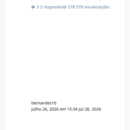
darem a opinião de vocês. O sistema já está
3 respostas
578 visualizações
com cerca de 80% concluído e conta com
gerenciamento de servidores de jogos, VPS e
hospedagem cPanel. Fico no aguardo do
feedback de vocês. TMJ! 🚀 Aceito críticas
construtivas!
bernardes10
Julho 26, 2026 em 15:34
Jul 26, 2026