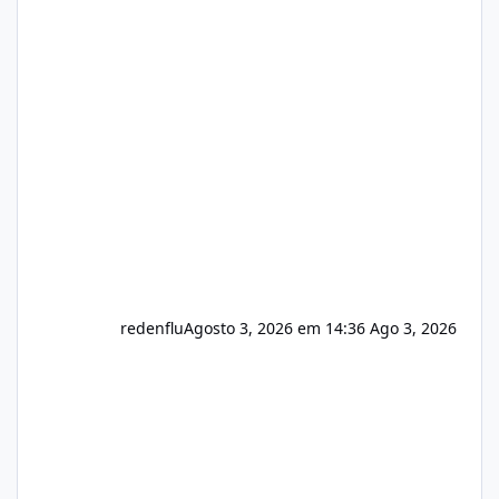
https://isistem.com.br/check-license/ Editor
de texto Html para e-mails enviados pelo
sistema 🛠️ Correções: Ajuste no memory limit
do instalador agora com filtros para ajudar o
usuário. Ajuste no valor de renovação de
registro de domínio Ajuste assinatura n
redenflu
Agosto 3, 2026 em 14:36
Ago 3, 2026