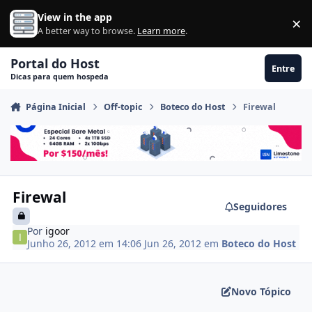
Ir para conteúdo
View in the app
×
Di
A better way to browse.
Learn more
.
Portal do Host
Entre
Dicas para quem hospeda
Página Inicial
Off-topic
Boteco do Host
Firewal
Firewal
Seguidores
Por
igoor
Junho 26, 2012 em 14:06
Jun 26, 2012
em
Boteco do Host
Novo Tópico