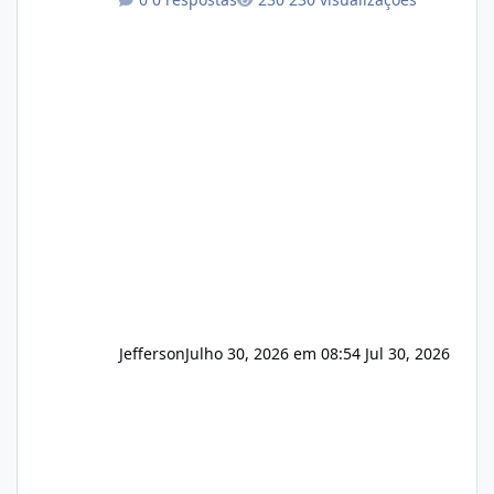
operação. Se você possui clientes ativos de
hospedagem de sites, hospedagem revenda
(cPanel, DirectAdmin ou Plesk), podemos
apresentar uma proposta justa, transparente
e com total sigilo durante todo o processo. O
que buscamos Estamos interessados
principalmente em: Carteiras de clientes de
Hospedagem
Jefferson
Julho 30, 2026 em 08:54
Jul 30, 2026