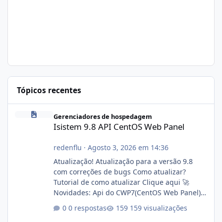
Tópicos recentes
Isistem 9.8 API CentOS Web Panel
Gerenciadores de hospedagem
Isistem 9.8 API CentOS Web Panel
redenflu
·
Agosto 3, 2026 em 14:36
Atualização! Atualização para a versão 9.8
com correções de bugs Como atualizar?
Tutorial de como atualizar Clique aqui 🚀
Novidades: Api do CWP7(CentOS Web Panel)
Link publico para consulta de sub.dominio
0 respostas
159 visualizações
autorizado a usasr o isistem: