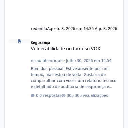
redenflu
Agosto 3, 2026 em 14:36
Ago 3, 2026
Vulnerabilidade no famoso VOX
Segurança
Vulnerabilidade no famoso VOX
msaulohenrique
·
Julho 30, 2026 em 14:54
Bom dia, pessoal! Estive ausente por um
tempo, mas estou de volta. Gostaria de
compartilhar com vocês um relatório técnico
e detalhado de auditoria de segurança e
conformidade referente ao VOXPANEL (versão
0 respostas
305 visualizações
atualmente em circulação e comercialização
no mercado). 1. Análise de Integridade dos
Arquivos Arquivo Tamanho Conteúdo
Identificado Integridade video.zip 623.85 MB
Painel de streaming de vídeo, binários