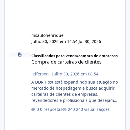
msaulohenrique
Julho 30, 2026 em 14:54
Jul 30, 2026
Compra de carteiras de clientes
Classificados para venda/compra de empresas
Compra de carteiras de clientes
Jefferson
·
Julho 30, 2026 em 08:54
A DDR Host está expandindo sua atuação no
mercado de hospedagem e busca adquirir
carteiras de clientes de empresas,
revendedores e profissionais que desejam
encerrar suas atividades ou reduzir sua
0 respostas
240 visualizações
operação. Se você possui clientes ativos de
hospedagem de sites, hospedagem revenda
(cPanel, DirectAdmin ou Plesk), podemos