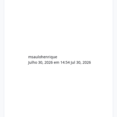
Wowza, FFmpeg e scripts AlmaLinux Íntegro
audio.zip 507.08 MB Painel PHP de áudio,
AutoDJ,
msaulohenrique
Julho 30, 2026 em 14:54
Jul 30, 2026