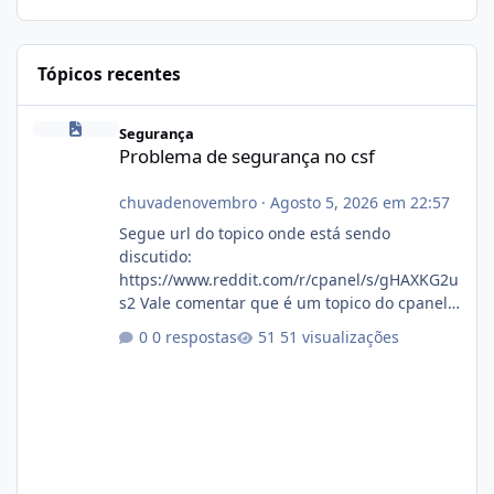
Tópicos recentes
Problema de segurança no csf
Segurança
Problema de segurança no csf
chuvadenovembro
·
Agosto 5, 2026 em 22:57
Segue url do topico onde está sendo
discutido:
https://www.reddit.com/r/cpanel/s/gHAXKG2u
s2 Vale comentar que é um topico do cpanel...
Não sei como ta a pegada no da.
0 respostas
51 visualizações