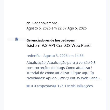
chuvadenovembro
Agosto 5, 2026 em 22:57
Ago 5, 2026
Isistem 9.8 API CentOS Web Panel
Gerenciadores de hospedagem
Isistem 9.8 API CentOS Web Panel
redenflu
·
Agosto 3, 2026 em 14:36
Atualização! Atualização para a versão 9.8
com correções de bugs Como atualizar?
Tutorial de como atualizar Clique aqui 🚀
Novidades: Api do CWP7(CentOS Web Panel)
Link publico para consulta de sub.dominio
0 respostas
176 visualizações
autorizado a usasr o isistem:
https://isistem.com.br/check-license/ Editor
de texto Html para e-mails enviados pelo
sistema 🛠️ Correções: Ajuste no memory limit
do instalador agora com filtros para ajudar o