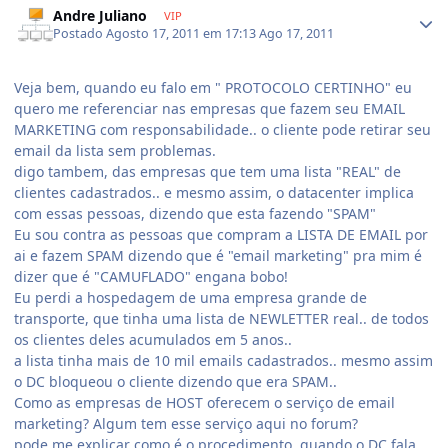
Andre Juliano
VIP
Postado
Agosto 17, 2011 em 17:13
Ago 17, 2011
Veja bem, quando eu falo em " PROTOCOLO CERTINHO" eu
quero me referenciar nas empresas que fazem seu EMAIL
MARKETING com responsabilidade.. o cliente pode retirar seu
email da lista sem problemas.
digo tambem, das empresas que tem uma lista "REAL" de
clientes cadastrados.. e mesmo assim, o datacenter implica
com essas pessoas, dizendo que esta fazendo "SPAM"
Eu sou contra as pessoas que compram a LISTA DE EMAIL por
ai e fazem SPAM dizendo que é "email marketing" pra mim é
dizer que é "CAMUFLADO" engana bobo!
Eu perdi a hospedagem de uma empresa grande de
transporte, que tinha uma lista de NEWLETTER real.. de todos
os clientes deles acumulados em 5 anos..
a lista tinha mais de 10 mil emails cadastrados.. mesmo assim
o DC bloqueou o cliente dizendo que era SPAM..
Como as empresas de HOST oferecem o serviço de email
marketing? Algum tem esse serviço aqui no forum?
pode me explicar como é o procedimento, quando o DC fala