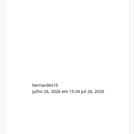
hospedagem cPanel. Fico no aguardo do
feedback de vocês. TMJ! 🚀 Aceito críticas
construtivas!
bernardes10
Julho 26, 2026 em 15:34
Jul 26, 2026