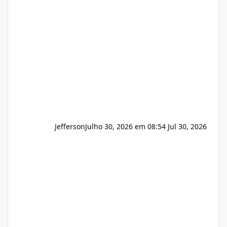
apresentar uma proposta justa, transparente
e com total sigilo durante todo o processo. O
que buscamos Estamos interessados
principalmente em: Carteiras de clientes de
Hospedagem
Jefferson
Julho 30, 2026 em 08:54
Jul 30, 2026