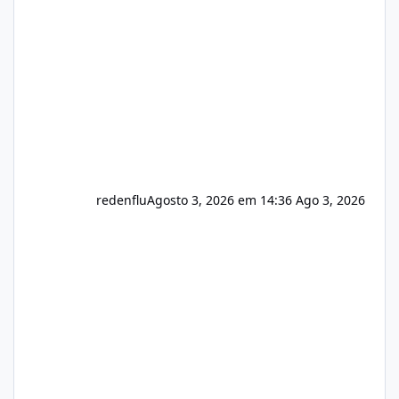
usuário. Ajuste no valor de renovação de
registro de domínio Ajuste assinatura n
redenflu
Agosto 3, 2026 em 14:36
Ago 3, 2026