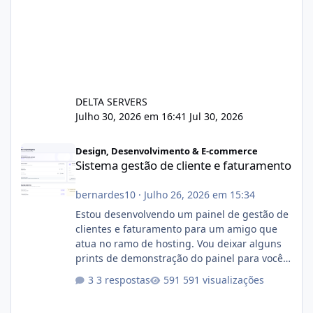
DELTA SERVERS
Julho 30, 2026 em 16:41
Jul 30, 2026
Sistema gestão de cliente e faturamento
Design, Desenvolvimento & E-commerce
Sistema gestão de cliente e faturamento
bernardes10
·
Julho 26, 2026 em 15:34
Estou desenvolvendo um painel de gestão de
clientes e faturamento para um amigo que
atua no ramo de hosting. Vou deixar alguns
prints de demonstração do painel para vocês
darem a opinião de vocês. O sistema já está
3 respostas
591 visualizações
com cerca de 80% concluído e conta com
gerenciamento de servidores de jogos, VPS e