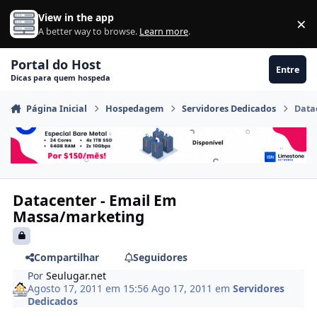
Ir para conteúdo
View in the app
×
Di
A better way to browse.
Learn more
.
Portal do Host
Entre
Dicas para quem hospeda
Página Inicial
Hospedagem
Servidores Dedicados
Data
Datacenter - Email Em
Massa/marketing
Compartilhar
Seguidores
Por
Seulugar.net
Agosto 17, 2011 em 15:56
Ago 17, 2011
em
Servidores
Dedicados