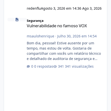
redenflu
Agosto 3, 2026 em 14:36
Ago 3, 2026
Vulnerabilidade no famoso VOX
Segurança
Vulnerabilidade no famoso VOX
msaulohenrique
·
Julho 30, 2026 em 14:54
Bom dia, pessoal! Estive ausente por um
tempo, mas estou de volta. Gostaria de
compartilhar com vocês um relatório técnico
e detalhado de auditoria de segurança e
conformidade referente ao VOXPANEL (versão
0 respostas
341 visualizações
atualmente em circulação e comercialização
no mercado). 1. Análise de Integridade dos
Arquivos Arquivo Tamanho Conteúdo
Identificado Integridade video.zip 623.85 MB
Painel de streaming de vídeo, binários
Wowza, FFmpeg e scripts AlmaLinux Íntegro
audio.zip 507.08 MB Painel PHP de áudio,
AutoDJ,