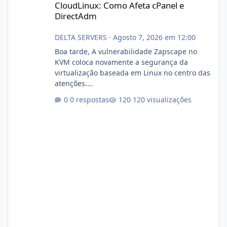
CloudLinux: Como Afeta cPanel e
DirectAdm
DELTA SERVERS
·
Agosto 7, 2026 em 12:00
Boa tarde, A vulnerabilidade Zapscape no
KVM coloca novamente a segurança da
virtualização baseada em Linux no centro das
atenções.
https://cloudlinux.statuspage.io/incidents/dlr
0 respostas
120 visualizações
xjx23zz5f Criamos uma breve explicação:
https://www.deltaservers.com.br/blog/zapsca
pe-cve-2026-64561/