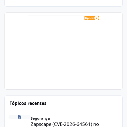
Tópicos recentes
Zapscape (CVE-2026-64561) no CloudLinux: Como Afeta cPanel e
Segurança
Zapscape (CVE-2026-64561) no