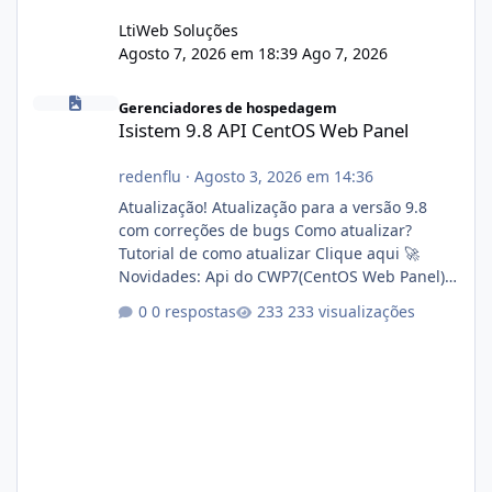
LtiWeb Soluções
Agosto 7, 2026 em 18:39
Ago 7, 2026
Isistem 9.8 API CentOS Web Panel
Gerenciadores de hospedagem
Isistem 9.8 API CentOS Web Panel
redenflu
·
Agosto 3, 2026 em 14:36
Atualização! Atualização para a versão 9.8
com correções de bugs Como atualizar?
Tutorial de como atualizar Clique aqui 🚀
Novidades: Api do CWP7(CentOS Web Panel)
Link publico para consulta de sub.dominio
0 respostas
233 visualizações
autorizado a usasr o isistem:
https://isistem.com.br/check-license/ Editor
de texto Html para e-mails enviados pelo
sistema 🛠️ Correções: Ajuste no memory limit
do instalador agora com filtros para ajudar o
usuário. Ajuste no valor de renovação de
registro de domínio Ajuste assinatura n