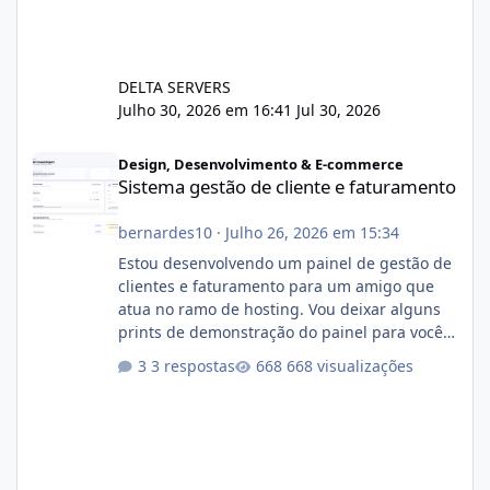
DELTA SERVERS
Julho 30, 2026 em 16:41
Jul 30, 2026
Sistema gestão de cliente e faturamento
Design, Desenvolvimento & E-commerce
Sistema gestão de cliente e faturamento
bernardes10
·
Julho 26, 2026 em 15:34
Estou desenvolvendo um painel de gestão de
clientes e faturamento para um amigo que
atua no ramo de hosting. Vou deixar alguns
prints de demonstração do painel para vocês
darem a opinião de vocês. O sistema já está
3 respostas
668 visualizações
com cerca de 80% concluído e conta com
gerenciamento de servidores de jogos, VPS e
hospedagem cPanel. Fico no aguardo do
feedback de vocês. TMJ! 🚀 Aceito críticas
construtivas!