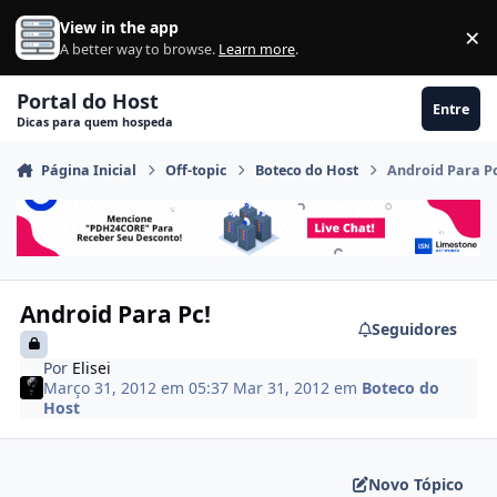
Ir para conteúdo
View in the app
×
Di
A better way to browse.
Learn more
.
Portal do Host
Entre
Dicas para quem hospeda
Página Inicial
Off-topic
Boteco do Host
Android Para Pc
Android Para Pc!
Seguidores
Por
Elisei
Março 31, 2012 em 05:37
Mar 31, 2012
em
Boteco do
Host
Novo Tópico