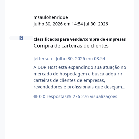
msaulohenrique
Julho 30, 2026 em 14:54
Jul 30, 2026
Compra de carteiras de clientes
Classificados para venda/compra de empresas
Compra de carteiras de clientes
Jefferson
·
Julho 30, 2026 em 08:54
A DDR Host está expandindo sua atuação no
mercado de hospedagem e busca adquirir
carteiras de clientes de empresas,
revendedores e profissionais que desejam
encerrar suas atividades ou reduzir sua
0 respostas
276 visualizações
operação. Se você possui clientes ativos de
hospedagem de sites, hospedagem revenda
(cPanel, DirectAdmin ou Plesk), podemos
apresentar uma proposta justa, transparente
e com total sigilo durante todo o processo. O
que buscamos Estamos interessados
principalmente em: Carteiras de clientes de