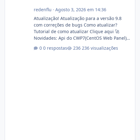
redenflu
·
Agosto 3, 2026 em 14:36
Atualização! Atualização para a versão 9.8
com correções de bugs Como atualizar?
Tutorial de como atualizar Clique aqui 🚀
Novidades: Api do CWP7(CentOS Web Panel)
Link publico para consulta de sub.dominio
0 respostas
236 visualizações
autorizado a usasr o isistem:
https://isistem.com.br/check-license/ Editor
de texto Html para e-mails enviados pelo
sistema 🛠️ Correções: Ajuste no memory limit
do instalador agora com filtros para ajudar o
usuário. Ajuste no valor de renovação de
registro de domínio Ajuste assinatura n