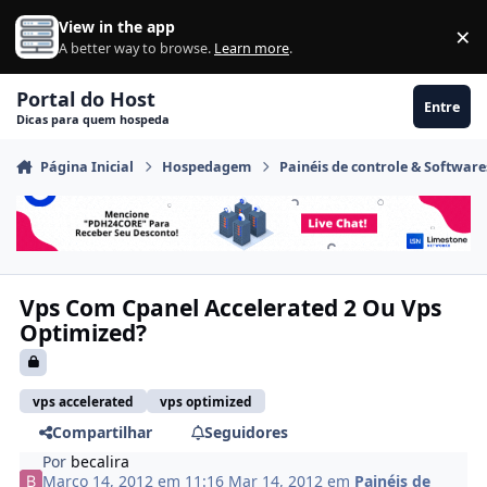
Ir para conteúdo
View in the app
×
Di
A better way to browse.
Learn more
.
Portal do Host
Entre
Dicas para quem hospeda
Página Inicial
Hospedagem
Painéis de controle & Software
Vps Com Cpanel Accelerated 2 Ou Vps
Optimized?
vps accelerated
vps optimized
Compartilhar
Seguidores
Por
becalira
Março 14, 2012 em 11:16
Mar 14, 2012
em
Painéis de