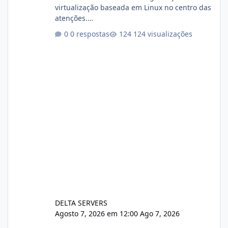
virtualização baseada em Linux no centro das
atenções.
https://cloudlinux.statuspage.io/incidents/dlr
0 respostas
124 visualizações
xjx23zz5f Criamos uma breve explicação:
https://www.deltaservers.com.br/blog/zapsca
pe-cve-2026-64561/
DELTA SERVERS
Agosto 7, 2026 em 12:00
Ago 7, 2026