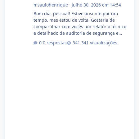
msaulohenrique
·
Julho 30, 2026 em 14:54
Bom dia, pessoal! Estive ausente por um
tempo, mas estou de volta. Gostaria de
compartilhar com vocês um relatório técnico
e detalhado de auditoria de segurança e
conformidade referente ao VOXPANEL (versão
0 respostas
341 visualizações
atualmente em circulação e comercialização
no mercado). 1. Análise de Integridade dos
Arquivos Arquivo Tamanho Conteúdo
Identificado Integridade video.zip 623.85 MB
Painel de streaming de vídeo, binários
Wowza, FFmpeg e scripts AlmaLinux Íntegro
audio.zip 507.08 MB Painel PHP de áudio,
AutoDJ,