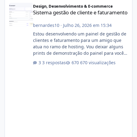
Sistema gestão de cliente e faturamento
Design, Desenvolvimento & E-commerce
Sistema gestão de cliente e faturamento
bernardes10
·
Julho 26, 2026 em 15:34
Estou desenvolvendo um painel de gestão de
clientes e faturamento para um amigo que
atua no ramo de hosting. Vou deixar alguns
prints de demonstração do painel para vocês
darem a opinião de vocês. O sistema já está
3 respostas
670 visualizações
com cerca de 80% concluído e conta com
gerenciamento de servidores de jogos, VPS e
hospedagem cPanel. Fico no aguardo do
feedback de vocês. TMJ! 🚀 Aceito críticas
construtivas!