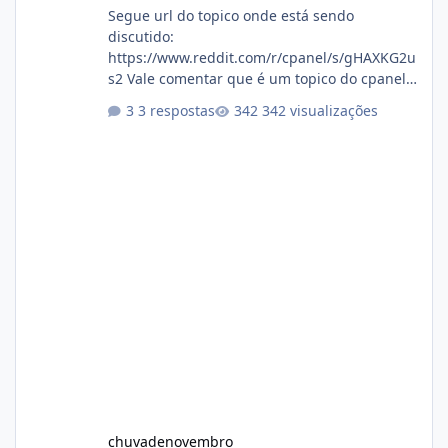
Segue url do topico onde está sendo
discutido:
https://www.reddit.com/r/cpanel/s/gHAXKG2u
s2 Vale comentar que é um topico do cpanel...
Não sei como ta a pegada no da.
3 respostas
342 visualizações
chuvadenovembro