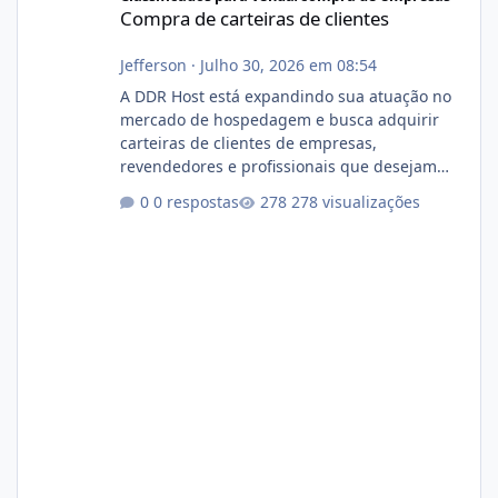
Compra de carteiras de clientes
Jefferson
·
Julho 30, 2026 em 08:54
A DDR Host está expandindo sua atuação no
mercado de hospedagem e busca adquirir
carteiras de clientes de empresas,
revendedores e profissionais que desejam
encerrar suas atividades ou reduzir sua
0 respostas
278 visualizações
operação. Se você possui clientes ativos de
hospedagem de sites, hospedagem revenda
(cPanel, DirectAdmin ou Plesk), podemos
apresentar uma proposta justa, transparente
e com total sigilo durante todo o processo. O
que buscamos Estamos interessados
principalmente em: Carteiras de clientes de
Hospedagem