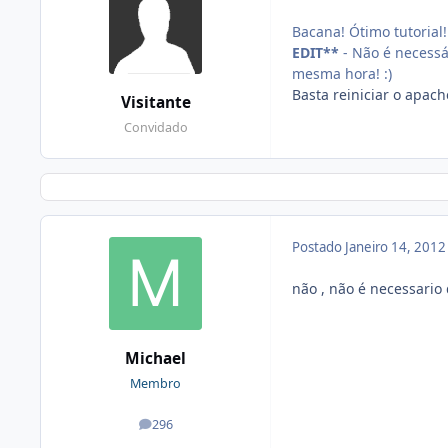
Bacana! Ótimo tutorial! 
EDIT**
- Não é necessá
mesma hora! :)
Basta reiniciar o apach
Visitante
Convidado
Postado
Janeiro 14, 201
não , não é necessario
Michael
Membro
296
posts