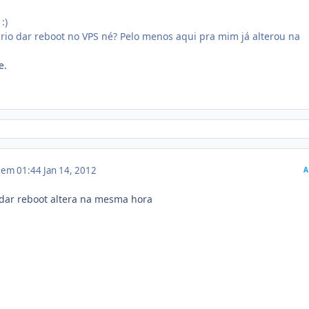
:)
rio dar reboot no VPS né? Pelo menos aqui pra mim já alterou na
e.
2 em 01:44
Jan 14, 2012
A
 dar reboot altera na mesma hora