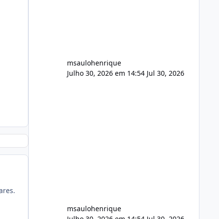
FFmpeg e scripts AlmaLinux Íntegro
audio.zip 507.08 MB Painel PHP de
áudio, AutoDJ,
msaulohenrique
Julho 30, 2026 em 14:54
Jul 30, 2026
ares.
msaulohenrique
Julho 30, 2026 em 14:54
Jul 30, 2026