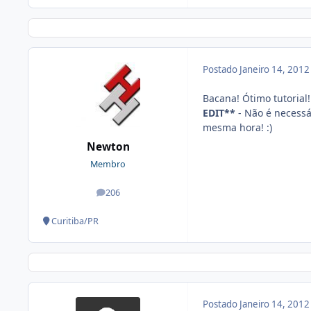
Postado
Janeiro 14, 201
Bacana! Ótimo tutorial! 
EDIT**
- Não é necessá
mesma hora! :)
Newton
Membro
206
posts
Curitiba/PR
Postado
Janeiro 14, 201