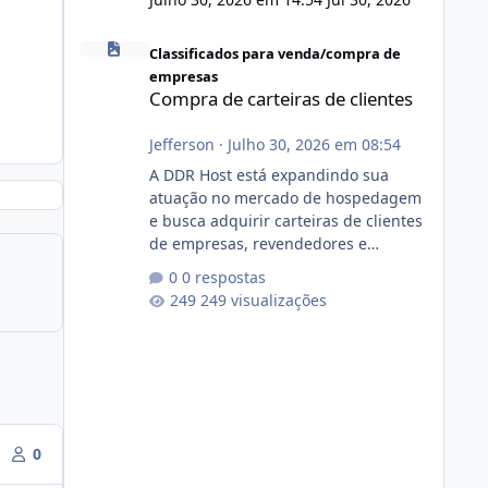
Compra de carteiras de clientes
Classificados para venda/compra de
empresas
Compra de carteiras de clientes
Jefferson
·
Julho 30, 2026 em 08:54
A DDR Host está expandindo sua
atuação no mercado de hospedagem
e busca adquirir carteiras de clientes
de empresas, revendedores e
profissionais que desejam encerrar
0 respostas
suas atividades ou reduzir sua
249 visualizações
operação. Se você possui clientes
ativos de hospedagem de sites,
hospedagem revenda (cPanel,
DirectAdmin ou Plesk), podemos
apresentar uma proposta justa,
transparente e com total sigilo
durante todo o processo. O que
0
buscamos Estamos interessados