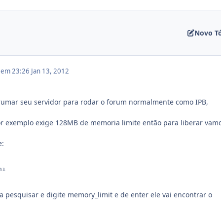
Novo T
2 em 23:26
Jan 13, 2012
rrumar seu servidor para rodar o forum normalmente como IPB,
or exemplo exige 128MB de memoria limite então para liberar vam
e:
i

a pesquisar e digite memory_limit e de enter ele vai encontrar o