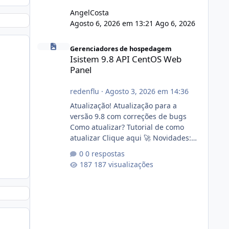
AngelCosta
Agosto 6, 2026 em 13:21
Ago 6, 2026
Isistem 9.8 API CentOS Web Panel
Gerenciadores de hospedagem
Isistem 9.8 API CentOS Web
Panel
redenflu
·
Agosto 3, 2026 em 14:36
Atualização! Atualização para a
versão 9.8 com correções de bugs
Como atualizar? Tutorial de como
atualizar Clique aqui 🚀 Novidades:
Api do CWP7(CentOS Web Panel) Link
0 respostas
publico para consulta de sub.dominio
187 visualizações
autorizado a usasr o isistem:
https://isistem.com.br/check-license/
Editor de texto Html para e-mails
enviados pelo sistema 🛠️ Correções:
Ajuste no memory limit do instalador
agora com filtros para ajudar o