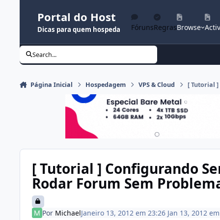
Ir para conteúdo
Portal do Host
Fóruns
Regras
Browse
Activ
Dicas para quem hospeda
Search...
Página Inicial
Hospedagem
VPS & Cloud
[ Tutoria
[ Tutorial ] Configurando S
Rodar Forum Sem Problem
Por
Michael
Janeiro 13, 2012 em 23:26
Jan 13, 2012
e