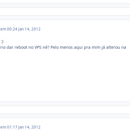
2 em 00:24
Jan 14, 2012
:)
rio dar reboot no VPS né? Pelo menos aqui pra mim já alterou na
2 em 01:17
Jan 14, 2012