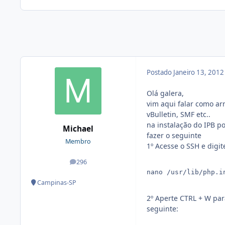
Postado
Janeiro 13, 201
Olá galera,
vim aqui falar como a
vBulletin, SMF etc..
na instalação do IPB p
Michael
fazer o seguinte
Membro
1º Acesse o SSH e digit
296
posts
nano /usr/lib/php.in
Campinas-SP
2º Aperte CTRL + W par
seguinte: