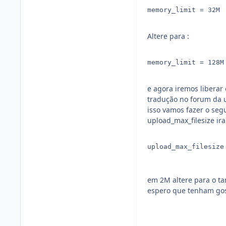
memory_limit = 32M

Altere para :
memory_limit = 128M

e agora iremos liberar
tradução no forum da 
isso vamos fazer o seg
upload_max_filesize ira
upload_max_filesize 
em 2M altere para o t
espero que tenham gost