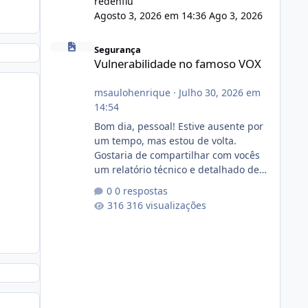
redenflu
Agosto 3, 2026 em 14:36
Ago 3, 2026
Vulnerabilidade no famoso VOX
Segurança
Vulnerabilidade no famoso VOX
msaulohenrique
·
Julho 30, 2026 em
14:54
Bom dia, pessoal! Estive ausente por
um tempo, mas estou de volta.
Gostaria de compartilhar com vocês
um relatório técnico e detalhado de
auditoria de segurança e
0 respostas
conformidade referente
316 visualizações
ao VOXPANEL (versão atualmente em
circulação e comercialização no
mercado). 1. Análise de Integridade
dos Arquivos Arquivo Tamanho
Conteúdo Identificado Integridade
video.zip 623.85 MB Painel de
streaming de vídeo, binários Wowza,