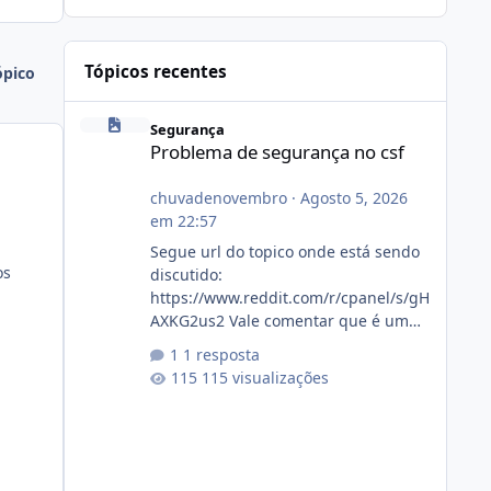
Tópicos recentes
ópico
Problema de segurança no csf
Segurança
Problema de segurança no csf
chuvadenovembro
·
Agosto 5, 2026
em 22:57
Segue url do topico onde está sendo
os
discutido:
https://www.reddit.com/r/cpanel/s/gH
AXKG2us2 Vale comentar que é um
topico do cpanel... Não sei como ta a
1 resposta
pegada no da.
115 visualizações