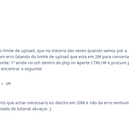
 o limite de upload, que na maioria das veses quando vamos por a
um erro falando do limite de upload que esta em 2M para conserta
uinte: 1º ainda no ssh dentro do php.ini Aperte CTRL+W e procure 
 encontrar o seguinte:
= 2M

anto que achar necessario eu deicho em 20M e não da erro nenhum
ado do tutorial abraços :)