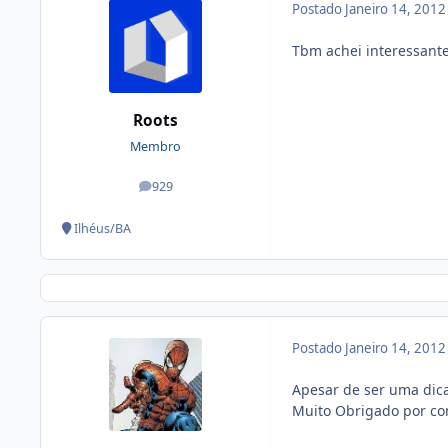
Postado
Janeiro 14, 201
Tbm achei interessante
Roots
Membro
929
posts
Ilhéus/BA
Postado
Janeiro 14, 201
Apesar de ser uma dica
Muito Obrigado por co