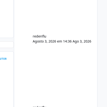
usuário. Ajuste no valor de renovação
de registro de domínio Ajuste
assinatura n
redenflu
Agosto 3, 2026 em 14:36
Ago 3, 2026
UTOR