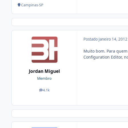
Campinas-SP
Postado
Janeiro 14, 201
Muito bom. Para quem 
Configuration Editor, 
Jordan Miguel
Membro
4.1k
posts