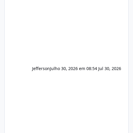
e com total sigilo durante todo o processo. O
que buscamos Estamos interessados
principalmente em: Carteiras de clientes de
Hospedagem
Jefferson
Julho 30, 2026 em 08:54
Jul 30, 2026