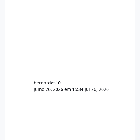
feedback de vocês. TMJ! 🚀 Aceito críticas
construtivas!
bernardes10
Julho 26, 2026 em 15:34
Jul 26, 2026