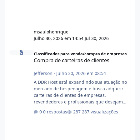
msaulohenrique
Julho 30, 2026 em 14:54
Jul 30, 2026
Compra de carteiras de clientes
Classificados para venda/compra de empresas
Compra de carteiras de clientes
Jefferson
·
Julho 30, 2026 em 08:54
A DDR Host está expandindo sua atuação no
mercado de hospedagem e busca adquirir
carteiras de clientes de empresas,
revendedores e profissionais que desejam
encerrar suas atividades ou reduzir sua
0 respostas
287 visualizações
operação. Se você possui clientes ativos de
hospedagem de sites, hospedagem revenda
(cPanel, DirectAdmin ou Plesk), podemos
apresentar uma proposta justa, transparente