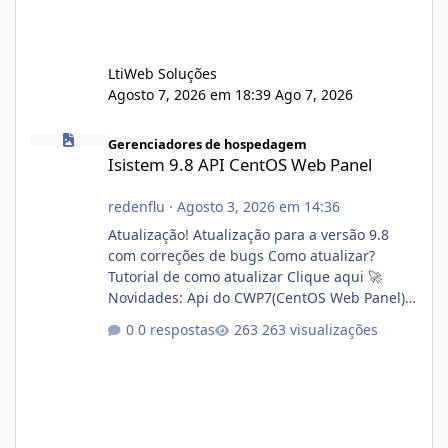
LtiWeb Soluções
Agosto 7, 2026 em 18:39
Ago 7, 2026
Isistem 9.8 API CentOS Web Panel
Gerenciadores de hospedagem
Isistem 9.8 API CentOS Web Panel
redenflu
·
Agosto 3, 2026 em 14:36
Atualização! Atualização para a versão 9.8
com correções de bugs Como atualizar?
Tutorial de como atualizar Clique aqui 🚀
Novidades: Api do CWP7(CentOS Web Panel)
Link publico para consulta de sub.dominio
0 respostas
263 visualizações
autorizado a usasr o isistem:
https://isistem.com.br/check-license/ Editor
de texto Html para e-mails enviados pelo
sistema 🛠️ Correções: Ajuste no memory limit
do instalador agora com filtros para ajudar o
usuário. Ajuste no valor de renovação de