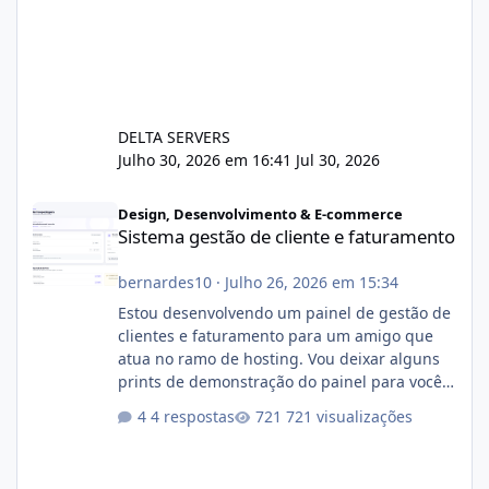
DELTA SERVERS
Julho 30, 2026 em 16:41
Jul 30, 2026
Sistema gestão de cliente e faturamento
Design, Desenvolvimento & E-commerce
Sistema gestão de cliente e faturamento
bernardes10
·
Julho 26, 2026 em 15:34
Estou desenvolvendo um painel de gestão de
clientes e faturamento para um amigo que
atua no ramo de hosting. Vou deixar alguns
prints de demonstração do painel para vocês
darem a opinião de vocês. O sistema já está
4 respostas
721 visualizações
com cerca de 80% concluído e conta com
gerenciamento de servidores de jogos, VPS e
hospedagem cPanel. Fico no aguardo do