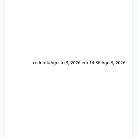
registro de domínio Ajuste assinatura n
redenflu
Agosto 3, 2026 em 14:36
Ago 3, 2026