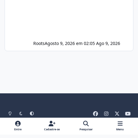
Roots
Agosto 9, 2026 em 02:05
Ago 9, 2026
Light Mode
Dark Mode
System Preference
f
i
x
y
a
n
o
Idiomas
Tema
Política De Privacidade
Contato
c
s
u
Entre
Cadastre-se
Pesquisar
Menu
Cookies
RSS
e
t
t