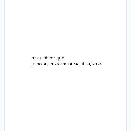
audio.zip 507.08 MB Painel PHP de áudio,
AutoDJ,
msaulohenrique
Julho 30, 2026 em 14:54
Jul 30, 2026