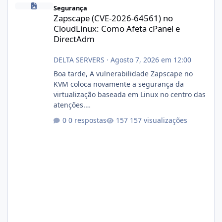
Zapscape (CVE-2026-64561) no CloudLinux: Como Afeta cPanel e
Segurança
Zapscape (CVE-2026-64561) no
CloudLinux: Como Afeta cPanel e
DirectAdm
DELTA SERVERS
·
Agosto 7, 2026 em 12:00
Boa tarde, A vulnerabilidade Zapscape no
KVM coloca novamente a segurança da
virtualização baseada em Linux no centro das
atenções.
https://cloudlinux.statuspage.io/incidents/dlr
0 respostas
157 visualizações
xjx23zz5f Criamos uma breve explicação:
https://www.deltaservers.com.br/blog/zapsca
pe-cve-2026-64561/