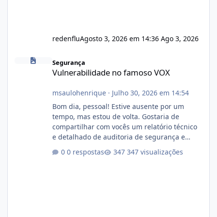
redenflu
Agosto 3, 2026 em 14:36
Ago 3, 2026
Vulnerabilidade no famoso VOX
Segurança
Vulnerabilidade no famoso VOX
msaulohenrique
·
Julho 30, 2026 em 14:54
Bom dia, pessoal! Estive ausente por um
tempo, mas estou de volta. Gostaria de
compartilhar com vocês um relatório técnico
e detalhado de auditoria de segurança e
conformidade referente ao VOXPANEL (versão
0 respostas
347 visualizações
atualmente em circulação e comercialização
no mercado). 1. Análise de Integridade dos
Arquivos Arquivo Tamanho Conteúdo
Identificado Integridade video.zip 623.85 MB
Painel de streaming de vídeo, binários
Wowza, FFmpeg e scripts AlmaLinux Íntegro