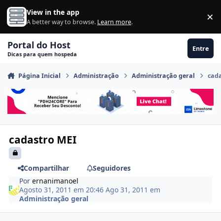
Ir para conteúdo
View in the app
×
Di
A better way to browse.
Learn more
.
Portal do Host
Entre
Dicas para quem hospeda
Página Inicial
Administração
Administração geral
cad
cadastro MEI
Compartilhar
Seguidores
Por
ernanimanoel
Agosto 31, 2011 em 20:46
Ago 31, 2011
em
Administração geral