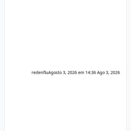
do instalador agora com filtros para ajudar o
usuário. Ajuste no valor de renovação de
registro de domínio Ajuste assinatura n
redenflu
Agosto 3, 2026 em 14:36
Ago 3, 2026