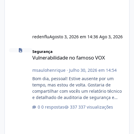
redenflu
Agosto 3, 2026 em 14:36
Ago 3, 2026
Vulnerabilidade no famoso VOX
Segurança
Vulnerabilidade no famoso VOX
msaulohenrique
·
Julho 30, 2026 em 14:54
Bom dia, pessoal! Estive ausente por um
tempo, mas estou de volta. Gostaria de
compartilhar com vocês um relatório técnico
e detalhado de auditoria de segurança e
conformidade referente ao VOXPANEL (versão
0 respostas
337 visualizações
atualmente em circulação e comercialização
no mercado). 1. Análise de Integridade dos
Arquivos Arquivo Tamanho Conteúdo
Identificado Integridade video.zip 623.85 MB