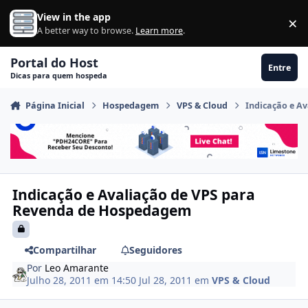
Ir para conteúdo
View in the app
×
Di
A better way to browse.
Learn more
.
Portal do Host
Entre
Dicas para quem hospeda
Página Inicial
Hospedagem
VPS & Cloud
Indicação e A
Indicação e Avaliação de VPS para
Revenda de Hospedagem
Compartilhar
Seguidores
Por
Leo Amarante
Julho 28, 2011 em 14:50
Jul 28, 2011
em
VPS & Cloud