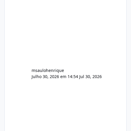
Painel de streaming de vídeo, binários
Wowza, FFmpeg e scripts AlmaLinux Íntegro
audio.zip 507.08 MB Painel PHP de áudio,
AutoDJ,
msaulohenrique
Julho 30, 2026 em 14:54
Jul 30, 2026