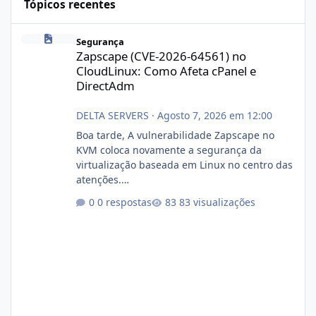
Tópicos recentes
Zapscape (CVE-2026-64561) no CloudLinux: Como Afeta cPanel e
Segurança
Zapscape (CVE-2026-64561) no
CloudLinux: Como Afeta cPanel e
DirectAdm
DELTA SERVERS
·
Agosto 7, 2026 em 12:00
Boa tarde, A vulnerabilidade Zapscape no
KVM coloca novamente a segurança da
virtualização baseada em Linux no centro das
atenções.
https://cloudlinux.statuspage.io/incidents/dlr
0 respostas
83 visualizações
xjx23zz5f Criamos uma breve explicação:
https://www.deltaservers.com.br/blog/zapsca
pe-cve-2026-64561/