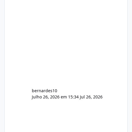
gerenciamento de servidores de jogos, VPS e
hospedagem cPanel. Fico no aguardo do
feedback de vocês. TMJ! 🚀 Aceito críticas
construtivas!
bernardes10
Julho 26, 2026 em 15:34
Jul 26, 2026