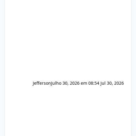
(cPanel, DirectAdmin ou Plesk), podemos
apresentar uma proposta justa, transparente
e com total sigilo durante todo o processo. O
que buscamos Estamos interessados
principalmente em: Carteiras de clientes de
Hospedagem
Jefferson
Julho 30, 2026 em 08:54
Jul 30, 2026