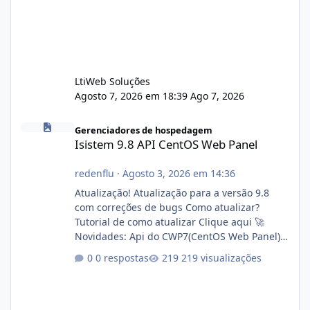
LtiWeb Soluções
Agosto 7, 2026 em 18:39
Ago 7, 2026
Isistem 9.8 API CentOS Web Panel
Gerenciadores de hospedagem
Isistem 9.8 API CentOS Web Panel
redenflu
·
Agosto 3, 2026 em 14:36
Atualização! Atualização para a versão 9.8
com correções de bugs Como atualizar?
Tutorial de como atualizar Clique aqui 🚀
Novidades: Api do CWP7(CentOS Web Panel)
Link publico para consulta de sub.dominio
0 respostas
219 visualizações
autorizado a usasr o isistem:
https://isistem.com.br/check-license/ Editor
de texto Html para e-mails enviados pelo
sistema 🛠️ Correções: Ajuste no memory limit