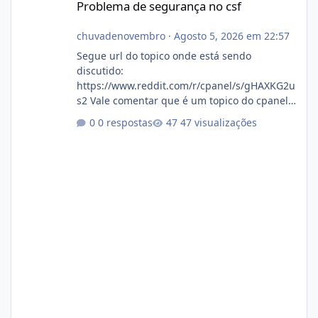
Problema de segurança no csf
chuvadenovembro
·
Agosto 5, 2026 em 22:57
Segue url do topico onde está sendo
discutido:
https://www.reddit.com/r/cpanel/s/gHAXKG2u
s2 Vale comentar que é um topico do cpanel...
Não sei como ta a pegada no da.
0 respostas
47 visualizações