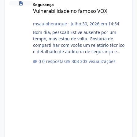
Segurança
Vulnerabilidade no famoso VOX
msaulohenrique
·
Julho 30, 2026 em 14:54
Bom dia, pessoal! Estive ausente por um
tempo, mas estou de volta. Gostaria de
compartilhar com vocês um relatório técnico
e detalhado de auditoria de segurança e
conformidade referente ao VOXPANEL (versão
0 respostas
303 visualizações
atualmente em circulação e comercialização
no mercado). 1. Análise de Integridade dos
Arquivos Arquivo Tamanho Conteúdo
Identificado Integridade video.zip 623.85 MB
Painel de streaming de vídeo, binários
Wowza, FFmpeg e scripts AlmaLinux Íntegro
audio.zip 507.08 MB Painel PHP de áudio,
AutoDJ,