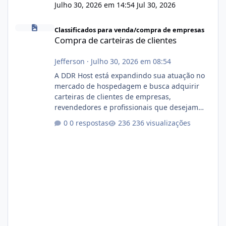
Julho 30, 2026 em 14:54
Jul 30, 2026
Compra de carteiras de clientes
Classificados para venda/compra de empresas
Compra de carteiras de clientes
Jefferson
·
Julho 30, 2026 em 08:54
A DDR Host está expandindo sua atuação no
mercado de hospedagem e busca adquirir
carteiras de clientes de empresas,
revendedores e profissionais que desejam
encerrar suas atividades ou reduzir sua
0 respostas
236 visualizações
operação. Se você possui clientes ativos de
hospedagem de sites, hospedagem revenda
(cPanel, DirectAdmin ou Plesk), podemos
apresentar uma proposta justa, transparente
e com total sigilo durante todo o processo. O
que buscamos Estamos interessados
principalmente em: Carteiras de clientes de
Hospedagem