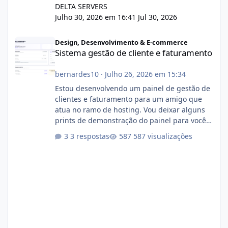
DELTA SERVERS
Julho 30, 2026 em 16:41
Jul 30, 2026
Sistema gestão de cliente e faturamento
Design, Desenvolvimento & E-commerce
Sistema gestão de cliente e faturamento
bernardes10
·
Julho 26, 2026 em 15:34
Estou desenvolvendo um painel de gestão de
clientes e faturamento para um amigo que
atua no ramo de hosting. Vou deixar alguns
prints de demonstração do painel para vocês
darem a opinião de vocês. O sistema já está
3 respostas
587 visualizações
com cerca de 80% concluído e conta com
gerenciamento de servidores de jogos, VPS e
hospedagem cPanel. Fico no aguardo do
feedback de vocês. TMJ! 🚀 Aceito críticas
construtivas!