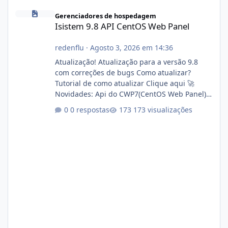
Isistem 9.8 API CentOS Web Panel
Gerenciadores de hospedagem
Isistem 9.8 API CentOS Web Panel
redenflu
·
Agosto 3, 2026 em 14:36
Atualização! Atualização para a versão 9.8
com correções de bugs Como atualizar?
Tutorial de como atualizar Clique aqui 🚀
Novidades: Api do CWP7(CentOS Web Panel)
Link publico para consulta de sub.dominio
0 respostas
173 visualizações
autorizado a usasr o isistem:
https://isistem.com.br/check-license/ Editor
de texto Html para e-mails enviados pelo
sistema 🛠️ Correções: Ajuste no memory limit
do instalador agora com filtros para ajudar o
usuário. Ajuste no valor de renovação de
registro de domínio Ajuste assinatura n