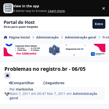
Ir para conteúdo
View in the app
×
Di
A better way to browse.
Learn more
.
Portal do Host
Entre
Dicas para quem hospeda
Página Inicial
Administração
Administração geral
Prob
Problemas no registro.br - 06/05
Compartilhar
Seguidores
Por
markvsilva
Maio 7, 2011 em 00:47
Mai 7, 2011
em
Administração
geral