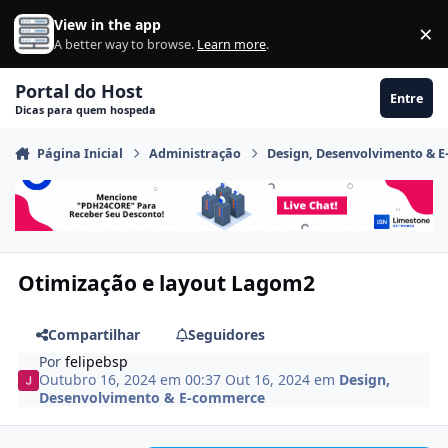
Ir para conteúdo
View in the app
×
Di
A better way to browse.
Learn more
.
Portal do Host
Entre
Dicas para quem hospeda
Página Inicial
Administração
Design, Desenvolvimento & 
Otimização e layout Lagom2
Compartilhar
Seguidores
Por
felipebsp
Outubro 16, 2024 em 00:37
Out 16, 2024
em
Design,
Desenvolvimento & E-commerce