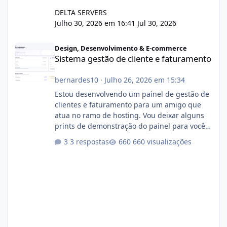
DELTA SERVERS
Julho 30, 2026 em 16:41
Jul 30, 2026
Sistema gestão de cliente e faturamento
Design, Desenvolvimento & E-commerce
Sistema gestão de cliente e faturamento
bernardes10
·
Julho 26, 2026 em 15:34
Estou desenvolvendo um painel de gestão de
clientes e faturamento para um amigo que
atua no ramo de hosting. Vou deixar alguns
prints de demonstração do painel para vocês
darem a opinião de vocês. O sistema já está
3 respostas
660 visualizações
com cerca de 80% concluído e conta com
gerenciamento de servidores de jogos, VPS e
hospedagem cPanel. Fico no aguardo do
feedback de vocês. TMJ! 🚀 Aceito críticas
construtivas!