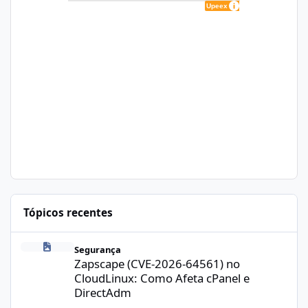
Tópicos recentes
Zapscape (CVE-2026-64561) no CloudLinux: Como Afeta cPanel e
Segurança
Zapscape (CVE-2026-64561) no
CloudLinux: Como Afeta cPanel e
DirectAdm