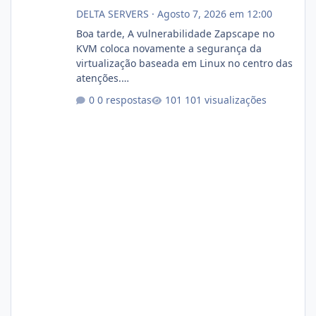
DELTA SERVERS
·
Agosto 7, 2026 em 12:00
Boa tarde, A vulnerabilidade Zapscape no
KVM coloca novamente a segurança da
virtualização baseada em Linux no centro das
atenções.
https://cloudlinux.statuspage.io/incidents/dlr
0 respostas
101 visualizações
xjx23zz5f Criamos uma breve explicação:
https://www.deltaservers.com.br/blog/zapsca
pe-cve-2026-64561/