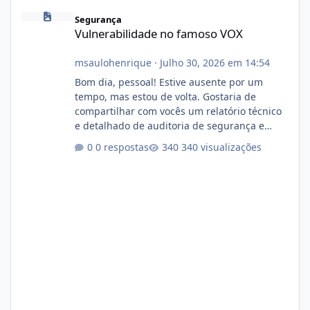
Vulnerabilidade no famoso VOX
Segurança
Vulnerabilidade no famoso VOX
msaulohenrique
·
Julho 30, 2026 em 14:54
Bom dia, pessoal! Estive ausente por um
tempo, mas estou de volta. Gostaria de
compartilhar com vocês um relatório técnico
e detalhado de auditoria de segurança e
conformidade referente ao VOXPANEL (versão
0 respostas
340 visualizações
atualmente em circulação e comercialização
no mercado). 1. Análise de Integridade dos
Arquivos Arquivo Tamanho Conteúdo
Identificado Integridade video.zip 623.85 MB
Painel de streaming de vídeo, binários
Wowza, FFmpeg e scripts AlmaLinux Íntegro
audio.zip 507.08 MB Painel PHP de áudio,
AutoDJ,