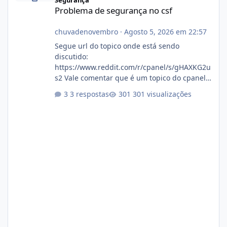
Segurança
Problema de segurança no csf
chuvadenovembro
·
Agosto 5, 2026 em 22:57
Segue url do topico onde está sendo
discutido:
https://www.reddit.com/r/cpanel/s/gHAXKG2u
s2 Vale comentar que é um topico do cpanel...
Não sei como ta a pegada no da.
3 respostas
301 visualizações