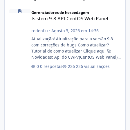
Isistem 9.8 API CentOS Web Panel
Gerenciadores de hospedagem
Isistem 9.8 API CentOS Web Panel
redenflu
·
Agosto 3, 2026 em 14:36
Atualização! Atualização para a versão 9.8
com correções de bugs Como atualizar?
Tutorial de como atualizar Clique aqui 🚀
Novidades: Api do CWP7(CentOS Web Panel)
Link publico para consulta de sub.dominio
0 respostas
226 visualizações
autorizado a usasr o isistem:
https://isistem.com.br/check-license/ Editor
de texto Html para e-mails enviados pelo
sistema 🛠️ Correções: Ajuste no memory limit
do instalador agora com filtros para ajudar o
usuário. Ajuste no valor de renovação de
registro de domínio Ajuste assinatura n