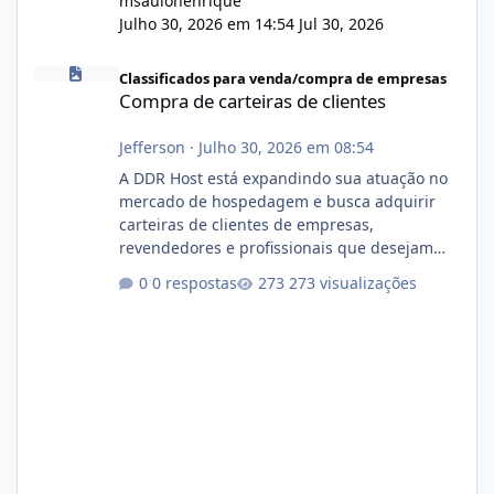
msaulohenrique
Julho 30, 2026 em 14:54
Jul 30, 2026
Compra de carteiras de clientes
Classificados para venda/compra de empresas
Compra de carteiras de clientes
Jefferson
·
Julho 30, 2026 em 08:54
A DDR Host está expandindo sua atuação no
mercado de hospedagem e busca adquirir
carteiras de clientes de empresas,
revendedores e profissionais que desejam
encerrar suas atividades ou reduzir sua
0 respostas
273 visualizações
operação. Se você possui clientes ativos de
hospedagem de sites, hospedagem revenda
(cPanel, DirectAdmin ou Plesk), podemos
apresentar uma proposta justa, transparente
e com total sigilo durante todo o processo. O
que buscamos Estamos interessados
principalmente em: Carteiras de clientes de
Hospedagem