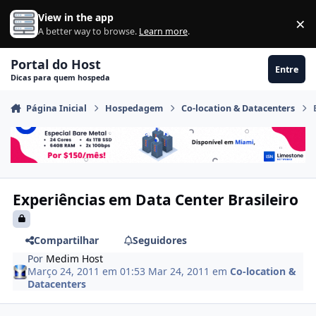
Ir para conteúdo
View in the app
×
Di
A better way to browse.
Learn more
.
Portal do Host
Entre
Dicas para quem hospeda
Página Inicial
Hospedagem
Co-location & Datacenters
Experiências em Data Center Brasileiro
Compartilhar
Seguidores
Por
Medim Host
Março 24, 2011 em 01:53
Mar 24, 2011
em
Co-location &
Datacenters