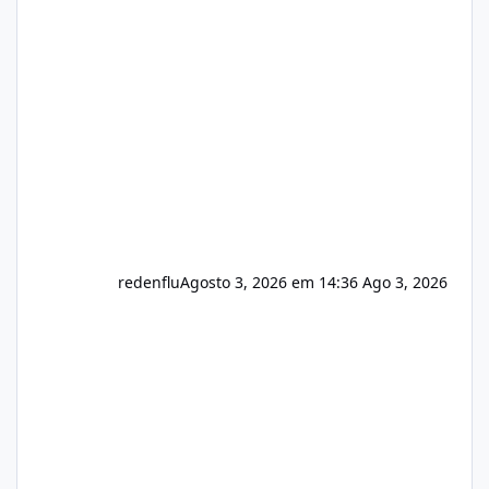
sistema 🛠️ Correções: Ajuste no memory limit
do instalador agora com filtros para ajudar o
usuário. Ajuste no valor de renovação de
registro de domínio Ajuste assinatura n
redenflu
Agosto 3, 2026 em 14:36
Ago 3, 2026