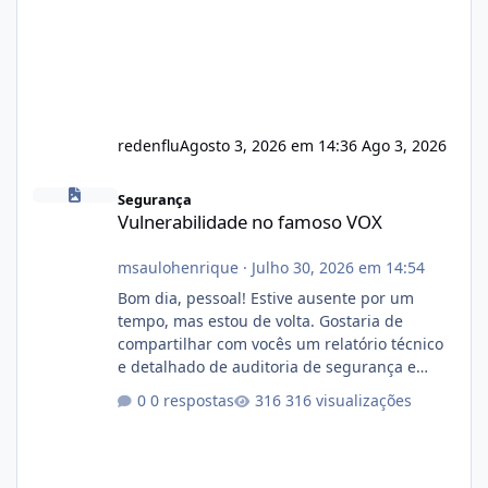
redenflu
Agosto 3, 2026 em 14:36
Ago 3, 2026
Vulnerabilidade no famoso VOX
Segurança
Vulnerabilidade no famoso VOX
msaulohenrique
·
Julho 30, 2026 em 14:54
Bom dia, pessoal! Estive ausente por um
tempo, mas estou de volta. Gostaria de
compartilhar com vocês um relatório técnico
e detalhado de auditoria de segurança e
conformidade referente ao VOXPANEL (versão
0 respostas
316 visualizações
atualmente em circulação e comercialização
no mercado). 1. Análise de Integridade dos
Arquivos Arquivo Tamanho Conteúdo
Identificado Integridade video.zip 623.85 MB