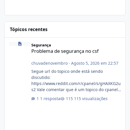
Tópicos recentes
Problema de segurança no csf
Segurança
Problema de segurança no csf
chuvadenovembro
·
Agosto 5, 2026 em 22:57
Segue url do topico onde está sendo
discutido:
https://www.reddit.com/r/cpanel/s/gHAXKG2u
s2 Vale comentar que é um topico do cpanel...
Não sei como ta a pegada no da.
1 resposta
115 visualizações