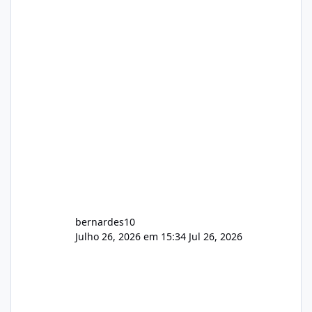
gerenciamento de servidores de jogos, VPS e
hospedagem cPanel. Fico no aguardo do
feedback de vocês. TMJ! 🚀 Aceito críticas
construtivas!
bernardes10
Julho 26, 2026 em 15:34
Jul 26, 2026