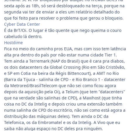
sexta após as 18h, só será desbloqueado na terça, porque na
segunda vai ter de enviar a eles um relatório detalhado do
que foi feito para resolver o problema que gerou o bloqueio.
Cyber Data Center
É da BrT/Oi. O lugar é tão quente que nego queima o couro
cabeludo lá dentro.
Hostdime
Fica no meio do caminho pros EUA, mas com isso tem latência
alta pra dentro do país por não estar numa cidade Tier 1.
Tem ainda a Terremark (NAP do Brasil) que é cara pra diabos,
os dois datacenters da Global Crossing (Rio em São Cristóvão,
e SP em Cotia na beira da Régis Bittencourt), a AMT no Rio
(Barra da Tijuca - salinha de CPD - e Rio Branco 1 - datacenter
da Metrored/BrasilTelecom que não sei como ficou agora
depois da aquisição pela Oi), a Telium (que tem "datacenters"
que na verdade são salinhas de CPD), a Maxihost (que tinha
coisa no DC da Intelig e depois criou uma extensão também
numa salinha de CPD do escritório, não sei como está agora a
distribuição das máquinas deles). Tem ainda o DC da
Telefonica, os da Embromatel e os da Intelig. A Vivo que eu
saiba não aluga espaço no DC deles pra ninguém.