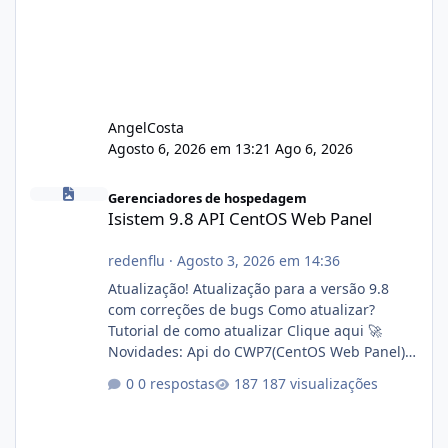
AngelCosta
Agosto 6, 2026 em 13:21
Ago 6, 2026
Isistem 9.8 API CentOS Web Panel
Gerenciadores de hospedagem
Isistem 9.8 API CentOS Web Panel
redenflu
·
Agosto 3, 2026 em 14:36
Atualização! Atualização para a versão 9.8
com correções de bugs Como atualizar?
Tutorial de como atualizar Clique aqui 🚀
Novidades: Api do CWP7(CentOS Web Panel)
Link publico para consulta de sub.dominio
0 respostas
187 visualizações
autorizado a usasr o isistem:
https://isistem.com.br/check-license/ Editor
de texto Html para e-mails enviados pelo