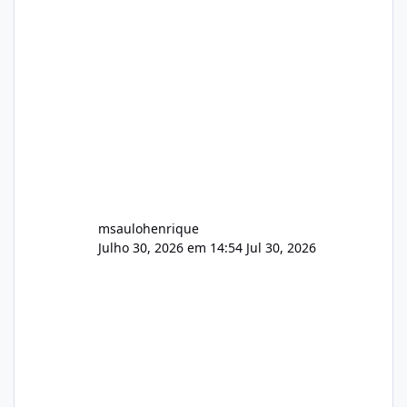
Painel de streaming de vídeo, binários
Wowza, FFmpeg e scripts AlmaLinux Íntegro
audio.zip 507.08 MB Painel PHP de áudio,
AutoDJ,
msaulohenrique
Julho 30, 2026 em 14:54
Jul 30, 2026