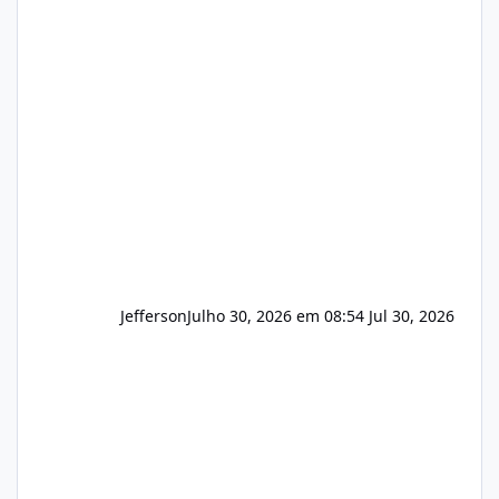
(cPanel, DirectAdmin ou Plesk), podemos
apresentar uma proposta justa, transparente
e com total sigilo durante todo o processo. O
que buscamos Estamos interessados
principalmente em: Carteiras de clientes de
Hospedagem
Jefferson
Julho 30, 2026 em 08:54
Jul 30, 2026