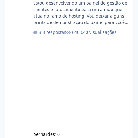
Estou desenvolvendo um painel de gestão de
clientes e faturamento para um amigo que
atua no ramo de hosting. Vou deixar alguns
prints de demonstração do painel para vocês
darem a opinião de vocês. O sistema já está
3 respostas
640 visualizações
com cerca de 80% concluído e conta com
gerenciamento de servidores de jogos, VPS e
hospedagem cPanel. Fico no aguardo do
feedback de vocês. TMJ! 🚀 Aceito críticas
construtivas!
bernardes10