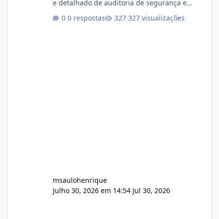
e detalhado de auditoria de segurança e
conformidade referente ao VOXPANEL (versão
0 respostas
327 visualizações
atualmente em circulação e comercialização
no mercado). 1. Análise de Integridade dos
Arquivos Arquivo Tamanho Conteúdo
Identificado Integridade video.zip 623.85 MB
Painel de streaming de vídeo, binários
Wowza, FFmpeg e scripts AlmaLinux Íntegro
audio.zip 507.08 MB Painel PHP de áudio,
AutoDJ,
msaulohenrique
Julho 30, 2026 em 14:54
Jul 30, 2026