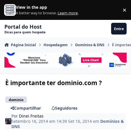
Ir para conteúdo
View in the app
×
Di
A better way to browse.
Learn more
.
Portal do Host
Entre
Dicas para quem hospeda
Página Inicial
Hospedagem
Domínios & DNS
È importa
È importante ter dominio.com ?
dominio
Compartilhar
Seguidores
Por
Dinei Freitas
Setembro 16, 2014 em 14:39
Set 16, 2014
em
Domínios &
DNS