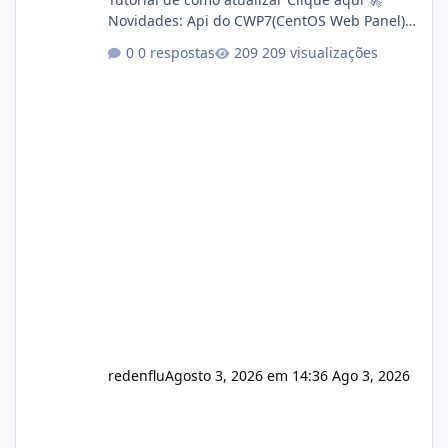
Novidades: Api do CWP7(CentOS Web Panel)
Link publico para consulta de sub.dominio
0 respostas
209 visualizações
autorizado a usasr o isistem:
https://isistem.com.br/check-license/ Editor
de texto Html para e-mails enviados pelo
sistema 🛠️ Correções: Ajuste no memory limit
do instalador agora com filtros para ajudar o
usuário. Ajuste no valor de renovação de
registro de domínio Ajuste assinatura n
redenflu
Agosto 3, 2026 em 14:36
Ago 3, 2026