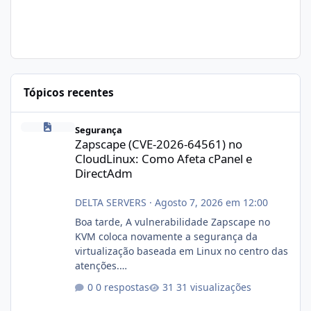
Tópicos recentes
Zapscape (CVE-2026-64561) no CloudLinux: Como Afeta cPanel e
Segurança
Zapscape (CVE-2026-64561) no
CloudLinux: Como Afeta cPanel e
DirectAdm
DELTA SERVERS
·
Agosto 7, 2026 em 12:00
Boa tarde, A vulnerabilidade Zapscape no
KVM coloca novamente a segurança da
virtualização baseada em Linux no centro das
atenções.
https://cloudlinux.statuspage.io/incidents/dlr
0 respostas
31 visualizações
xjx23zz5f Criamos uma breve explicação:
https://www.deltaservers.com.br/blog/zapsca