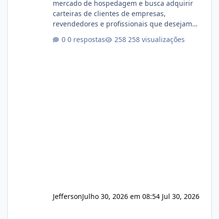
mercado de hospedagem e busca adquirir
carteiras de clientes de empresas,
revendedores e profissionais que desejam
encerrar suas atividades ou reduzir sua
0 respostas
258 visualizações
operação. Se você possui clientes ativos de
hospedagem de sites, hospedagem revenda
(cPanel, DirectAdmin ou Plesk), podemos
apresentar uma proposta justa, transparente
e com total sigilo durante todo o processo. O
que buscamos Estamos interessados
principalmente em: Carteiras de clientes de
Hospedagem
Jefferson
Julho 30, 2026 em 08:54
Jul 30, 2026