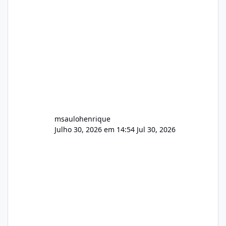
Wowza, FFmpeg e scripts AlmaLinux Íntegro
audio.zip 507.08 MB Painel PHP de áudio,
AutoDJ,
msaulohenrique
Julho 30, 2026 em 14:54
Jul 30, 2026