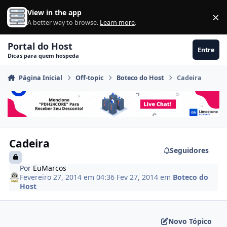
Ir para conteúdo
View in the app
×
Di
A better way to browse.
Learn more
.
Portal do Host
Entre
Dicas para quem hospeda
Página Inicial
Off-topic
Boteco do Host
Cadeira
Cadeira
Seguidores
Por
EuMarcos
Fevereiro 27, 2014 em 04:36
Fev 27, 2014
em
Boteco do
Host
Novo Tópico