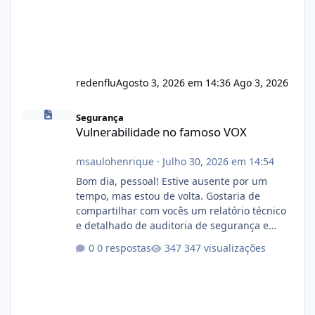
redenflu
Agosto 3, 2026 em 14:36
Ago 3, 2026
Vulnerabilidade no famoso VOX
Segurança
Vulnerabilidade no famoso VOX
msaulohenrique
·
Julho 30, 2026 em 14:54
Bom dia, pessoal! Estive ausente por um
tempo, mas estou de volta. Gostaria de
compartilhar com vocês um relatório técnico
e detalhado de auditoria de segurança e
conformidade referente ao VOXPANEL (versão
0 respostas
347 visualizações
atualmente em circulação e comercialização
no mercado). 1. Análise de Integridade dos
Arquivos Arquivo Tamanho Conteúdo
Identificado Integridade video.zip 623.85 MB
Painel de streaming de vídeo, binários