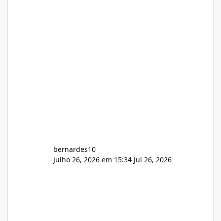
gerenciamento de servidores de jogos, VPS e
hospedagem cPanel. Fico no aguardo do
feedback de vocês. TMJ! 🚀 Aceito críticas
construtivas!
bernardes10
Julho 26, 2026 em 15:34
Jul 26, 2026