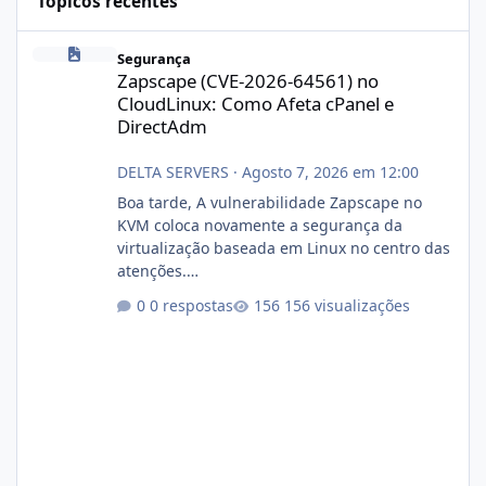
Tópicos recentes
Zapscape (CVE-2026-64561) no CloudLinux: Como Afeta cPanel e
Segurança
Zapscape (CVE-2026-64561) no
CloudLinux: Como Afeta cPanel e
DirectAdm
DELTA SERVERS
·
Agosto 7, 2026 em 12:00
Boa tarde, A vulnerabilidade Zapscape no
KVM coloca novamente a segurança da
virtualização baseada em Linux no centro das
atenções.
https://cloudlinux.statuspage.io/incidents/dlr
0 respostas
156 visualizações
xjx23zz5f Criamos uma breve explicação:
https://www.deltaservers.com.br/blog/zapsca
pe-cve-2026-64561/