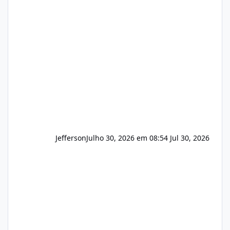
(cPanel, DirectAdmin ou Plesk), podemos
apresentar uma proposta justa, transparente
e com total sigilo durante todo o processo. O
que buscamos Estamos interessados
principalmente em: Carteiras de clientes de
Hospedagem
Jefferson
Julho 30, 2026 em 08:54
Jul 30, 2026