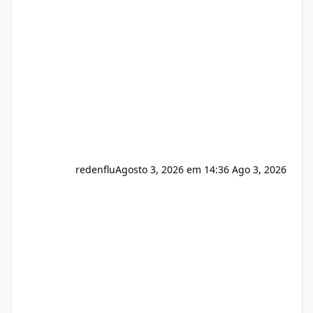
do instalador agora com filtros para ajudar o
usuário. Ajuste no valor de renovação de
registro de domínio Ajuste assinatura n
redenflu
Agosto 3, 2026 em 14:36
Ago 3, 2026