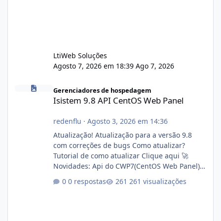
LtiWeb Soluções
Agosto 7, 2026 em 18:39
Ago 7, 2026
Isistem 9.8 API CentOS Web Panel
Gerenciadores de hospedagem
Isistem 9.8 API CentOS Web Panel
redenflu
·
Agosto 3, 2026 em 14:36
Atualização! Atualização para a versão 9.8
com correções de bugs Como atualizar?
Tutorial de como atualizar Clique aqui 🚀
Novidades: Api do CWP7(CentOS Web Panel)
Link publico para consulta de sub.dominio
0 respostas
261 visualizações
autorizado a usasr o isistem:
https://isistem.com.br/check-license/ Editor
de texto Html para e-mails enviados pelo
sistema 🛠️ Correções: Ajuste no memory limit