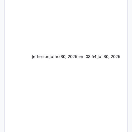
principalmente em: Carteiras de clientes de
Hospedagem
Jefferson
Julho 30, 2026 em 08:54
Jul 30, 2026