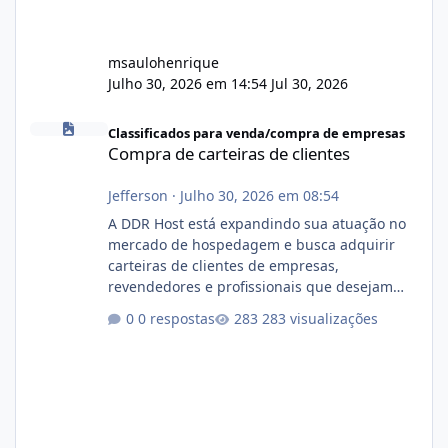
msaulohenrique
Julho 30, 2026 em 14:54
Jul 30, 2026
Compra de carteiras de clientes
Classificados para venda/compra de empresas
Compra de carteiras de clientes
Jefferson
·
Julho 30, 2026 em 08:54
A DDR Host está expandindo sua atuação no
mercado de hospedagem e busca adquirir
carteiras de clientes de empresas,
revendedores e profissionais que desejam
encerrar suas atividades ou reduzir sua
0 respostas
283 visualizações
operação. Se você possui clientes ativos de
hospedagem de sites, hospedagem revenda
(cPanel, DirectAdmin ou Plesk), podemos
apresentar uma proposta justa, transparente
e com total sigilo durante todo o processo. O
que buscamos Estamos interessados