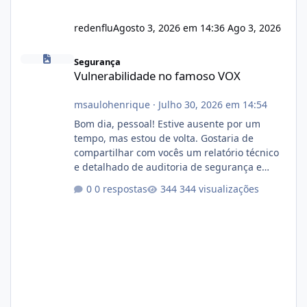
redenflu
Agosto 3, 2026 em 14:36
Ago 3, 2026
Vulnerabilidade no famoso VOX
Segurança
Vulnerabilidade no famoso VOX
msaulohenrique
·
Julho 30, 2026 em 14:54
Bom dia, pessoal! Estive ausente por um
tempo, mas estou de volta. Gostaria de
compartilhar com vocês um relatório técnico
e detalhado de auditoria de segurança e
conformidade referente ao VOXPANEL (versão
0 respostas
344 visualizações
atualmente em circulação e comercialização
no mercado). 1. Análise de Integridade dos
Arquivos Arquivo Tamanho Conteúdo
Identificado Integridade video.zip 623.85 MB
Painel de streaming de vídeo, binários
Wowza, FFmpeg e scripts AlmaLinux Íntegro
audio.zip 507.08 MB Painel PHP de áudio,
AutoDJ,