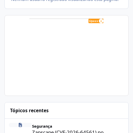
Tópicos recentes
Zapscape (CVE-2026-64561) no CloudLinux: Como Afeta cPanel e
Segurança
Zapscape (CVE-2026-64561) no