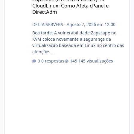
CloudLinux: Como Afeta cPanel e
DirectAdm
DELTA SERVERS
·
Agosto 7, 2026 em 12:00
Boa tarde, A vulnerabilidade Zapscape no
KVM coloca novamente a segurança da
virtualização baseada em Linux no centro das
atenções.
https://cloudlinux.statuspage.io/incidents/dlr
0 respostas
145 visualizações
xjx23zz5f Criamos uma breve explicação:
https://www.deltaservers.com.br/blog/zapsca
pe-cve-2026-64561/