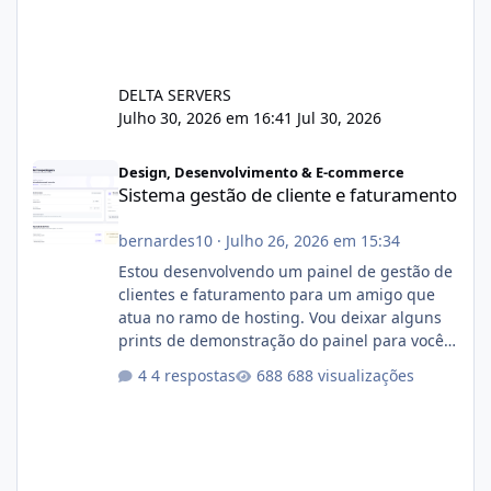
DELTA SERVERS
Julho 30, 2026 em 16:41
Jul 30, 2026
Sistema gestão de cliente e faturamento
Design, Desenvolvimento & E-commerce
Sistema gestão de cliente e faturamento
bernardes10
·
Julho 26, 2026 em 15:34
Estou desenvolvendo um painel de gestão de
clientes e faturamento para um amigo que
atua no ramo de hosting. Vou deixar alguns
prints de demonstração do painel para vocês
darem a opinião de vocês. O sistema já está
4 respostas
688 visualizações
com cerca de 80% concluído e conta com
gerenciamento de servidores de jogos, VPS e
hospedagem cPanel. Fico no aguardo do
feedback de vocês. TMJ! 🚀 Aceito críticas
construtivas!