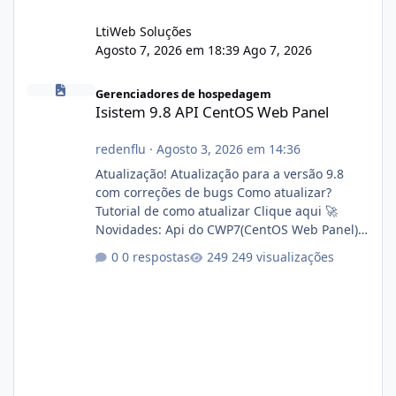
LtiWeb Soluções
Agosto 7, 2026 em 18:39
Ago 7, 2026
Isistem 9.8 API CentOS Web Panel
Gerenciadores de hospedagem
Isistem 9.8 API CentOS Web Panel
redenflu
·
Agosto 3, 2026 em 14:36
Atualização! Atualização para a versão 9.8
com correções de bugs Como atualizar?
Tutorial de como atualizar Clique aqui 🚀
Novidades: Api do CWP7(CentOS Web Panel)
Link publico para consulta de sub.dominio
0 respostas
249 visualizações
autorizado a usasr o isistem:
https://isistem.com.br/check-license/ Editor
de texto Html para e-mails enviados pelo
sistema 🛠️ Correções: Ajuste no memory limit
do instalador agora com filtros para ajudar o
usuário. Ajuste no valor de renovação de
registro de domínio Ajuste assinatura n