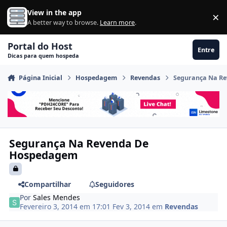
Ir para conteúdo
View in the app
×
Di
A better way to browse.
Learn more
.
Portal do Host
Entre
Dicas para quem hospeda
Página Inicial
Hospedagem
Revendas
Segurança Na R
Segurança Na Revenda De
Hospedagem
Compartilhar
Seguidores
Por
Sales Mendes
Fevereiro 3, 2014 em 17:01
Fev 3, 2014
em
Revendas