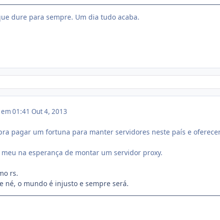
ue dure para sempre. Um dia tudo acaba.
3 em 01:41
Out 4, 2013
pra pagar um fortuna para manter servidores neste país e oferec
 meu na esperança de montar um servidor proxy.
o rs.
e né, o mundo é injusto e sempre será.