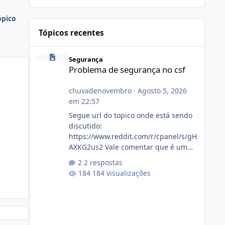
ópico
Tópicos recentes
Problema de segurança no csf
Segurança
Problema de segurança no csf
chuvadenovembro
·
Agosto 5, 2026
em 22:57
Segue url do topico onde está sendo
discutido:
https://www.reddit.com/r/cpanel/s/gH
AXKG2us2 Vale comentar que é um
topico do cpanel... Não sei como ta a
2 respostas
pegada no da.
184 visualizações