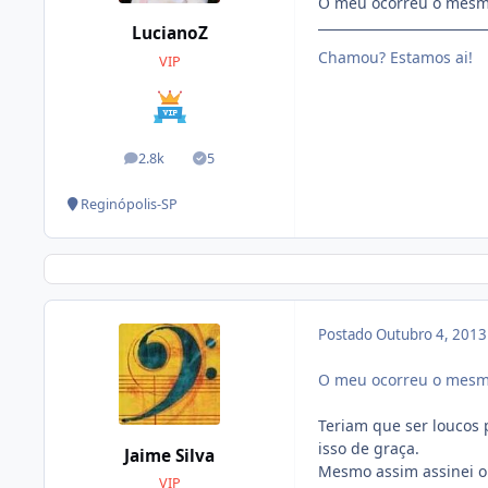
O meu ocorreu o mesmo,
LucianoZ
Chamou? Estamos ai!
VIP
2.8k
5
posts
Soluções
Reginópolis-SP
Postado
Outubro 4, 201
O meu ocorreu o mesmo,
Teriam que ser loucos 
isso de graça.
Jaime Silva
Mesmo assim assinei o
VIP