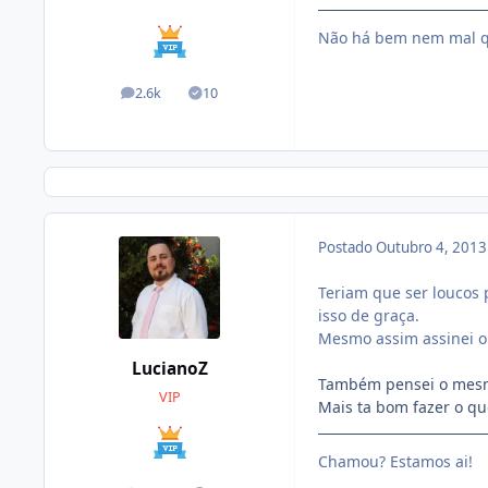
Não há bem nem mal q
2.6k
10
posts
Soluções
Postado
Outubro 4, 201
Teriam que ser loucos 
isso de graça.
Mesmo assim assinei o
LucianoZ
Também pensei o mesm
VIP
Mais ta bom fazer o qu
Chamou? Estamos ai!