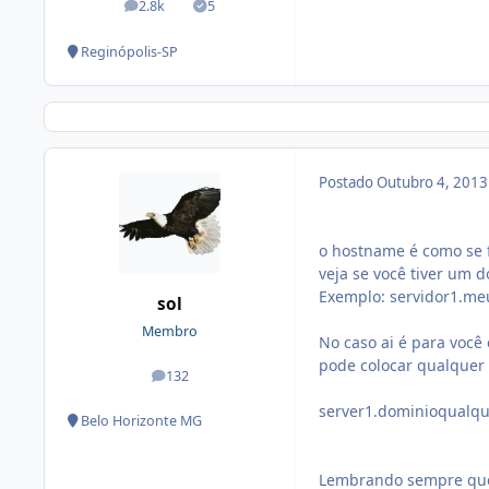
2.8k
5
posts
Soluções
Reginópolis-SP
Postado
Outubro 4, 201
o hostname é como se f
veja se você tiver um 
Exemplo: servidor1.m
sol
Membro
No caso ai é para você
pode colocar qualquer 
132
posts
server1.dominioqualqu
Belo Horizonte MG
Lembrando sempre que 