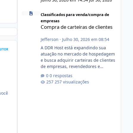
Compra de carteiras de clientes
Classificados para venda/compra de
empresas
Compra de carteiras de clientes
Jefferson
·
Julho 30, 2026 em 08:54
A DDR Host está expandindo sua
UTOR
atuação no mercado de hospedagem
e busca adquirir carteiras de clientes
de empresas, revendedores e
profissionais que desejam encerrar
0 respostas
suas atividades ou reduzir sua
257 visualizações
operação. Se você possui clientes
ativos de hospedagem de sites,
você
hospedagem revenda (cPanel,
DirectAdmin ou Plesk), podemos
apresentar uma proposta justa,
transparente e com total sigilo
durante todo o processo. O que
buscamos Estamos interessados