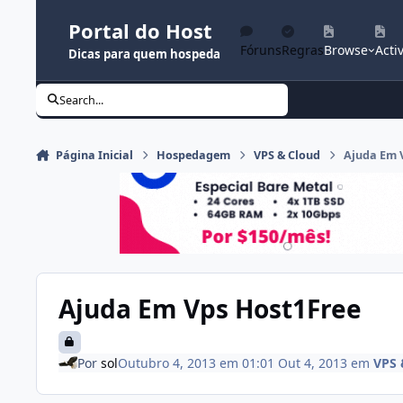
Ir para conteúdo
Portal do Host
Fóruns
Regras
Browse
Activ
Dicas para quem hospeda
Search...
Página Inicial
Hospedagem
VPS & Cloud
Ajuda Em 
Ajuda Em Vps Host1Free
Por
sol
Outubro 4, 2013 em 01:01
Out 4, 2013
em
VPS 