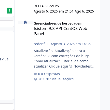
DELTA SERVERS
1
Agosto 6, 2026 em 21:51
Ago 6, 2026
Isistem 9.8 API CentOS Web Panel
Gerenciadores de hospedagem
Isistem 9.8 API CentOS Web
Panel
redenflu
·
Agosto 3, 2026 em 14:36
Atualização! Atualização para a
versão 9.8 com correções de bugs
s que
Como atualizar? Tutorial de como
atualizar Clique aqui 🚀 Novidades:
Api do CWP7(CentOS Web Panel) Link
0 respostas
publico para consulta de sub.dominio
202 visualizações
autorizado a usasr o isistem:
https://isistem.com.br/check-license/
Editor de texto Html para e-mails
enviados pelo sistema 🛠️ Correções:
Ajuste no memory limit do instalador
agora com filtros para ajudar o