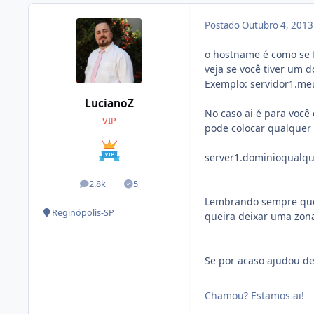
Postado
Outubro 4, 201
o hostname é como se f
veja se você tiver um 
Exemplo: servidor1.m
LucianoZ
No caso ai é para você
VIP
pode colocar qualquer 
server1.dominioqualqu
2.8k
5
posts
Soluções
Lembrando sempre que 
Reginópolis-SP
queira deixar uma zona
Se por acaso ajudou de 
Chamou? Estamos ai!