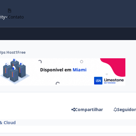
ity
Contato
Vps Host1Free
Compartilhar
Seguidor
& Cloud