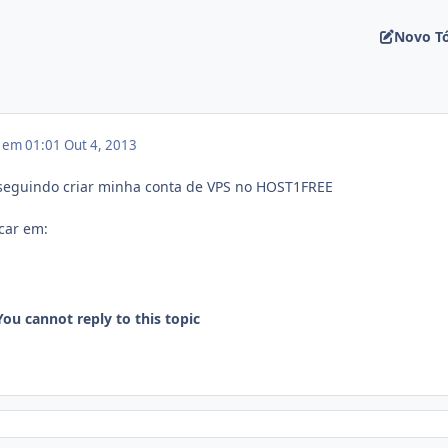
Novo T
3 em 01:01
Out 4, 2013
nseguindo criar minha conta de VPS no HOST1FREE
car em:
You cannot reply to this topic