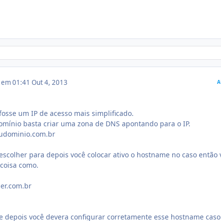
3 em 01:41
Out 4, 2013
A
osse um IP de acesso mais simplificado.
domínio basta criar uma zona de DNS apontando para o IP.
eudominio.com.br
 escolher para depois você colocar ativo o hostname no caso então 
coisa como.
er.com.br
depois você devera configurar corretamente esse hostname caso