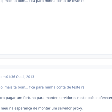
 mais ta bom... fica para minha conta de teste rs.
3 em 01:36
Out 4, 2013
 mais ta bom... fica para minha conta de teste rs.
pra pagar um fortuna para manter servidores neste país e oferec
 meu na esperança de montar um servidor proxy.