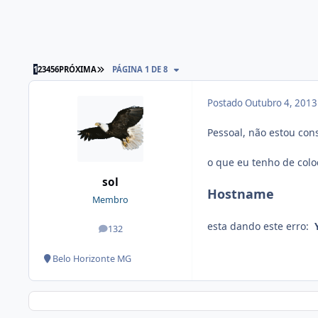
1
2
3
4
5
6
PRÓXIMA
PÁGINA 1 DE 8
Postado
Outubro 4, 201
Pessoal, não estou co
o que eu tenho de colo
sol
Hostname
Membro
esta dando este erro:
132
posts
Belo Horizonte MG