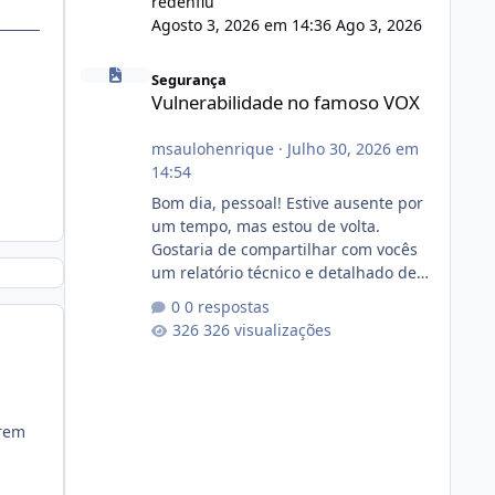
redenflu
Agosto 3, 2026 em 14:36
Ago 3, 2026
Vulnerabilidade no famoso VOX
Segurança
Vulnerabilidade no famoso VOX
msaulohenrique
·
Julho 30, 2026 em
14:54
Bom dia, pessoal! Estive ausente por
um tempo, mas estou de volta.
Gostaria de compartilhar com vocês
um relatório técnico e detalhado de
auditoria de segurança e
0 respostas
conformidade referente
326 visualizações
ao VOXPANEL (versão atualmente em
circulação e comercialização no
mercado). 1. Análise de Integridade
dos Arquivos Arquivo Tamanho
erem
Conteúdo Identificado Integridade
video.zip 623.85 MB Painel de
streaming de vídeo, binários Wowza,