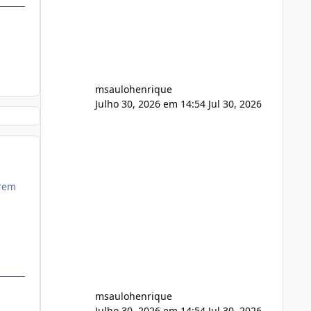
FFmpeg e scripts AlmaLinux Íntegro
audio.zip 507.08 MB Painel PHP de
áudio, AutoDJ,
msaulohenrique
Julho 30, 2026 em 14:54
Jul 30, 2026
erem
msaulohenrique
Julho 30, 2026 em 14:54
Jul 30, 2026