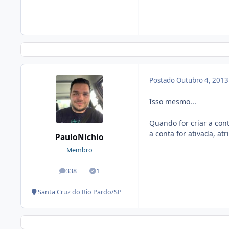
Postado
Outubro 4, 201
Isso mesmo...
Quando for criar a co
a conta for ativada, at
PauloNichio
Membro
338
1
posts
Soluções
Santa Cruz do Rio Pardo/SP