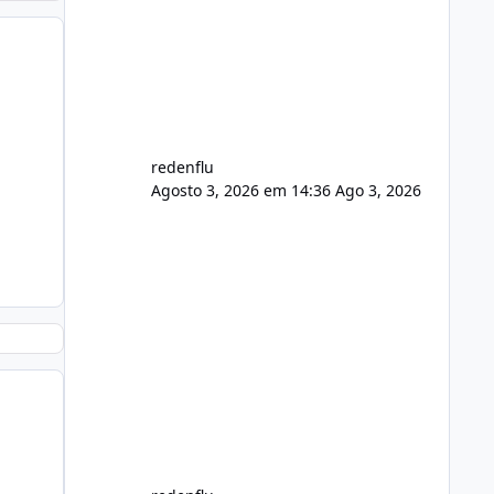
usuário. Ajuste no valor de renovação
de registro de domínio Ajuste
assinatura n
redenflu
Agosto 3, 2026 em 14:36
Ago 3, 2026